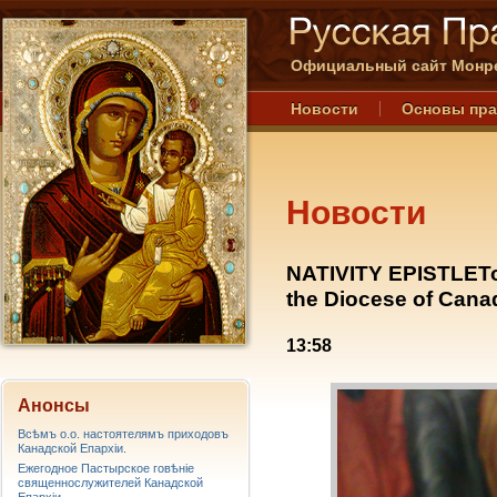
Официальный сайт Монре
Новости
Основы пр
Новости
NATIVITY EPISTLETo 
the Diocese of Cana
13:58
Анонсы
Всѣмъ о.о. настоятелямъ приходовъ
Канадской Епархiи.
Ежегодное Пастырское говѣніе
священнослужителей Канадской