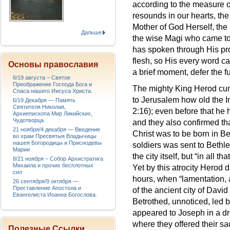
according to the measure of 
resounds in our hearts, the 
Mother of God Herself, th
Дальше
the wise Magi who came to th
has spoken through His pro
flesh, so His every word c
Основы православия
a brief moment, defer the fu
6/19 августа – Святое
Преображение Господа Бога и
The mighty King Herod cu
Спаса нашего Иисуса Христа.
to Jerusalem how old the In
6/19 Декабря — Память
Святителя Николая,
2:16); even before that he 
Архиепископа Мир Ликийских,
Чудотворца.
and they also confirmed tha
21 ноября/4 декабря — Введение
Christ was to be born in Be
во храм Пресвятыя Владычицы
нашея Богородицы и Приснодевы
soldiers was sent to Bethleh
Марии
the city itself, but “in all 
8/21 ноября – Собор Архистратига
Михаила и прочих бесплотных
Yet by this atrocity Herod d
сил
hours, when “lamentation, 
26 сентября/9 октября —
Преставление Апостола и
of the ancient city of David
Евангелиста Иоанна Богослова.
Betrothed, unnoticed, led 
appeared to Joseph in a dr
where they offered their sa
Полезные Ссылки