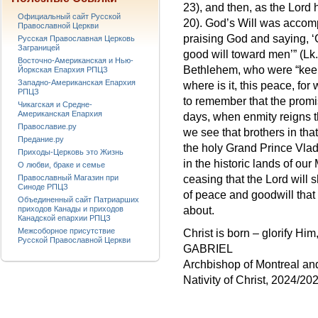
23), and then, as the Lord
Официальный сайт Русской
20). God’s Will was accomp
Православной Церкви
praising God and saying, ‘
Русская Православная Церковь
Заграницей
good will toward men’” (Lk
Восточно-Американская и Нью-
Bethlehem, who were “keepin
Йоркская Епархия РПЦЗ
Западно-Американская Епархия
where is it, this peace, fo
РПЦЗ
to remember that the promis
Чикагская и Средне-
Американская Епархия
days, when enmity reigns t
Православие.ру
we see that brothers in th
Предание.ру
the holy Grand Prince Vladi
Приходы-Церковь это Жизнь
in the historic lands of ou
О любви, браке и семье
Православный Магазин при
ceasing that the Lord will
Синоде РПЦЗ
of peace and goodwill that t
Объединенный сайт Патриарших
приходов Канады и приходов
about.
Канадской епархии РПЦЗ
Межсоборное присутствие
Christ is born – glorify Hi
Русской Православной Церкви
GABRIEL
Archbishop of Montreal a
Nativity of Christ, 2024/20