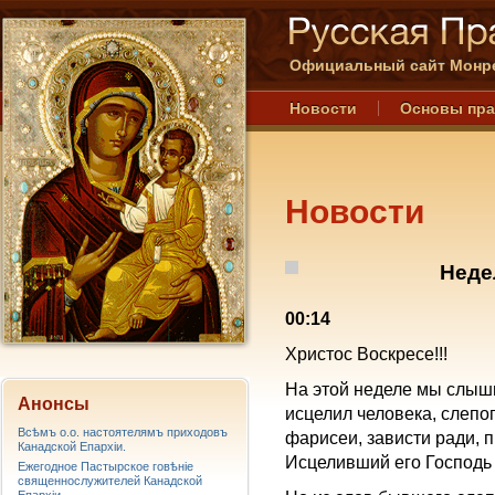
Официальный сайт Монре
Новости
Основы пр
Новости
Неде
00:14
Христос Воскресе!!!
На этой неделе мы слыши
Анонсы
исцелил человека, слепог
Всѣмъ о.о. настоятелямъ приходовъ
фарисеи, зависти ради, 
Канадской Епархiи.
Исцеливший его Господь 
Ежегодное Пастырское говѣніе
священнослужителей Канадской