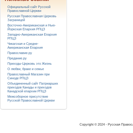
Официальный сайт Русской
Православной Церкви
Русская Православная Церковь
Заграницей
Восточно-Американская и Нью-
Йоркская Епархия РПЦЗ
Западно-Американская Епархия
РПЦЗ
Чикагская и Средне-
Американская Епархия
Православие.ру
Предание.ру
Приходы-Церковь это Жизнь
О любви, браке и семье
Православный Магазин при
Синоде РПЦЗ
Объединенный сайт Патриарших
приходов Канады и приходов
Канадской епархии РПЦЗ
Межсоборное присутствие
Русской Православной Церкви
Copyright © 2024 - Русская Право