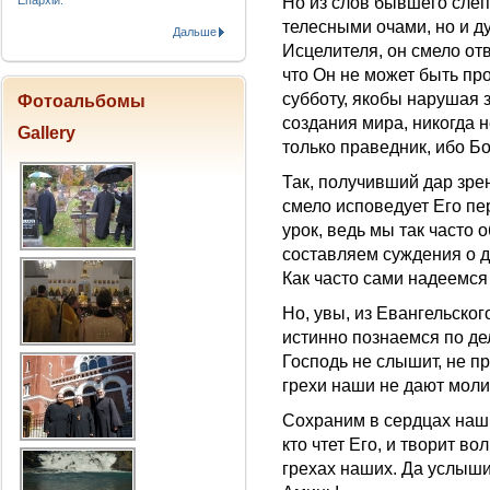
Епархіи.
Но из слов бывшего слеп
телесными очами, но и д
Дальше
Исцелителя, он смело от
что Он не может быть пр
субботу, якобы нарушая з
Фотоальбомы
создания мира, никогда н
Gallery
только праведник, ибо Бо
Так, получивший дар зрен
смело исповедует Его пе
урок, ведь мы так часто
составляем суждения о д
Как часто сами надеемся
Но, увы, из Евангельског
истинно познаемся по де
Господь не слышит, не пр
грехи наши не дают мол
Сохраним в сердцах наш
кто чтет Его, и творит в
грехах наших. Да услыши