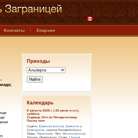
Контакты
Епархия
Приходы
-
анада;
Календарь
8 августа 2026 г. ( 26 июля ст.ст.),
роде
суббота.
оде
Седмица 10-я по Пятидесятнице.
Поста нет.
авная
Сщмчч.
Ермолая
(
икона
),
Ермиппа
и
Ермократа
, иереев Никомидийских.
Прмц.
Параскевы
. Прп.
Моисея
(
икона
)
rt.
Угрина, Печерского. Сщмч.
Сергия