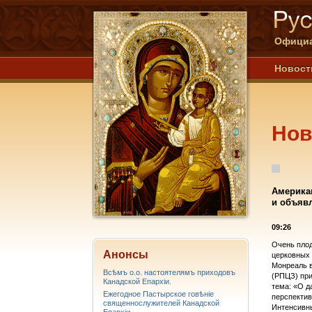
Официа
Новост
Нов
Американ
и объявл
09:26
Очень пло
Анонсы
церковных 
Монреаль в
Всѣмъ о.о. настоятелямъ приходовъ
(РПЦЗ) при
Канадской Епархiи.
тема: «О д
Ежегодное Пастырское говѣніе
перспектив
священнослужителей Канадской
Интенсивны