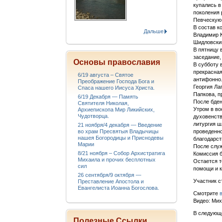
купались в
поколения 
Певческую 
В состав к
Дальше
Владимир К
Шидловски
В пятницу 
заседание,
Основы православия
В субботу 
прекрасная
6/19 августа – Святое
антифонно.
Преображение Господа Бога и
Георгия Ла
Спаса нашего Иисуса Христа.
Папкова, п
6/19 Декабря — Память
После бден
Святителя Николая,
Утром в во
Архиепископа Мир Ликийских,
Чудотворца.
духовенст
литургия ш
21 ноября/4 декабря — Введение
во храм Пресвятыя Владычицы
проведенно
нашея Богородицы и Приснодевы
благодарст
Марии
После служ
8/21 ноября – Собор Архистратига
Комиссия б
Михаила и прочих бесплотных
Остается т
сил
помощи и к
26 сентября/9 октября —
Участник с
Преставление Апостола и
Евангелиста Иоанна Богослова.
Смотрите
Видео: Мих
В следующе
Полезные Ссылки