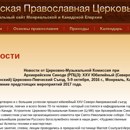
льный сайт Монреальской и Канадской Епархии
и
Основы православия
Приходы
Календарь
ости
Новости от Церковно-Музыкальной Комиссия при
Архиерейском Синоде (РПЦЗ): XXV Юбилейный (Северо
ский) Церковно-Певческий Cъезд, 5-9 октября, 2016 г., Монреаль, К
ение предстоящих мероприятий 2017 года.
дотворно и с большим успехом прошел юбилейный ХХV Северо-Американский съезд
регентов, певчих и всего более 70-ти человек – который состоялся в кафедральном го
 Канаде. Устроители: Церковно-Музыкальная Комиссия (Ц-МК) при Архиерейском Син
 совместном участии организационного комитета при Свято-Николаевском соборе. Гл
альнейшем развитии Русского богослужебного пения в наши дни»; «Художественные
ы/ Аспекты техники и мастерства».
е занятия, спевки, лекции проводились в прекрасной гостинице Marriott Courtyard Airpo