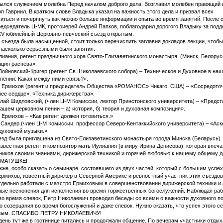
ылся служением молебна Перед началом доброго дела. Возглавил молебен правящий
п Гавриил. В кратком слове Владыка указал на важность этого дела и призвал всех
иться и почерпнуть как можно больше информации и опыта во время занятий. После 
едседатель Ц-МК, протоиерей Андрей Папков, поблагодарил дорогого Владыку за подд
ХV юбилейный Церковно-певческий съезд открытым.
съезда была насыщенной, стоит только перечислить заглавия докладов лекции, чтобы
насколько серьезными были занятия:
лиания, регент праздничного хора Свято-Елизаветинского монастыря, (Минск, Белорус
ция распева».
Войновский-Кригер (регент Св. Николаевского собора) – Техническое и Духовное в на
пении: Какая между ними связь?».
р Ермихов (регент и председатель Общества «РОМАНОС» Чикаго, США) – «Сосредото
чее сердце», «Техника дирижерства».
олай Шидловский, (член Ц-М Комиссии, лектор Принстонского университета) – «Предс
 нашем церковном пении – а) история, б) теория и духовная композиция».
р Ермихов – «Как регент должен готовиться.»
т Сандер (член Ц-М Комиссии, профессор Северо-Кентаккийского университета) – «Аск
духовной музыки.»
езд была приглашена из Свято-Елизаветинского монастыря города Минска (Беларусь)
звестная регент и композитор мать Иулиания (в миру Ирина Денисова), которая впеч
ников своими знаниями, дирижерской техникой и горячей любовью к нашему общему д
МАТУШКЕ!
кже, особо сказать о семинаре, состоявшего из двух частей, который с большим успе
Ермихов, известный дирижер в Северной Америке и ревностный участник этих съездов
тдельно работали с маэстро Ермиховым в совершенствовании дирижерской техники и 
ые песнопения для исполнения во время торжественных богослужений. Наблюдая раб
во время спевок, Петр Николаевич проводил беседы со всеми о важности духовного п
о созерцания во время богослужений и даже спевок. Нужно сказать, что успех этого с
мным. СПАСИБО ПЕТРУ НИКОЛАЕВИЧУ!
 день тут же в гостинице питались и продолжали общение. По вечерам участники отдых