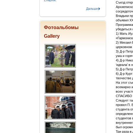
Епархіи.
Съезд откр
Архиеписко
Дальше
сосредоточ
Владыки пр
объявил Х
Программа 
Фотоальбомы
убедиться 
1) Мать Иу
Gallery
«Гармониза
2) Михаил 
церковном 
3) Д-р Пет
ума и горя
4) Д-р Ник
‘идеала’ в
5) Д-р Пет
6) Д-р Кур
твочестве 
На этот съ
всемирно и
всех участ
СПАСИБО 
Следует та
провел П. 
студента о
определенн
студентов 
внутреннег
был огро
Три раза в