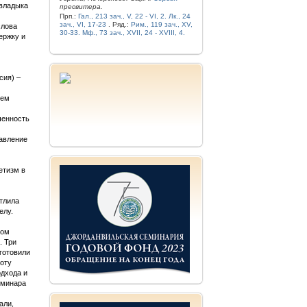
 владыка
пресвитера.
Прп.:
Гал., 213 зач., V, 22 - VI, 2.
Лк., 24
зач., VI, 17-23
. Ряд.:
Рим., 119 зач., XV,
слова
30-33.
Мф., 73 зач., XVII, 24 - XVIII, 4.
ержку и
сия) –
шем
ченность
тавление
етизм в
атлила
елу.
хом
. Три
готовили
оту
одхода и
еминара
али,