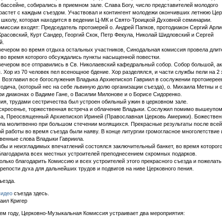
 бассейне, собирались в приемном зале. Слава Богу, число представителей молодого
растет с каждым съездом. Участвовал и контингент молодежи окончивших летнюю Цер
школу, которая находится в ведении Ц-МК и Свято-Троицкой Духовной семинарии.
омиссии входят: Председатель протоиерей о. Андрей Папков, протодиакон Сергий Арли
расовский, Курт Сандер, Георгий Скок, Петр Фекула, Николай Шидловский и Сергей
й.
вечером во время отдыха остальных участников, Синодальная комиссия провела длит
 во время которого обсуждались пункты насыщенной повестки.
вечером все отправились в Св. Николаевский кафедральный собор. Собор большой, а
. Хор из 70 человек пел всенощное бдение. Хор разделялся, и части службы пели на 2
 Возглавил все богослужения Владыка Архиепископ Гавриил в сослужении протоиереев
годича, (который нес на себе львиную долю организации съезда), о. Михаила Метны и 
ри диаконах о Вадиме Гане, о Василии Милонове и о Борисе Сидоренко.
ия, трудами сестричества был устроен обильный ужин в церковном зале.
скресенье, торжественная встреча и облачение Владыки. Сослужил помимо вышеупом
ва, Преосвященный Архиепископ Ириней (Православная Церковь Америки). Божествен
ла молитвенно при большом стечении молящихся. Прекрасные результаты после всей
й работы во время съезда были наяву. В конце литургии громогласное многолетствие 
венные слова Владыки Гавриила.
бы и неизгладимых впечатлений состоялся заключительный банкет, во время которог
лагодарила всех местных устроителей преподнесением скромных подарков.
олько благодарить Комиссию и всех устроителей этого прекрасного съезда и пожелат
репости духа для дальнейших трудов и подвигов на ниве Церковного пения.
ъезда.
видео
съезда здесь.
аил Кригер
м году, Церковно-Музыкальная Комиссия устраивает два мероприятия: