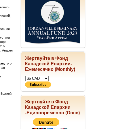
ковно-
евский,
ельное
кустика
 хора —
: о.
о. Андрея
Жертвуйте в Фонд
Канадской Епархии-
янутого
ная
Ежемесячно (Monthly)
и
о
ь Божией
Жертвуйте в Фонд
Канадской Епархии
-Единовременно (Once)