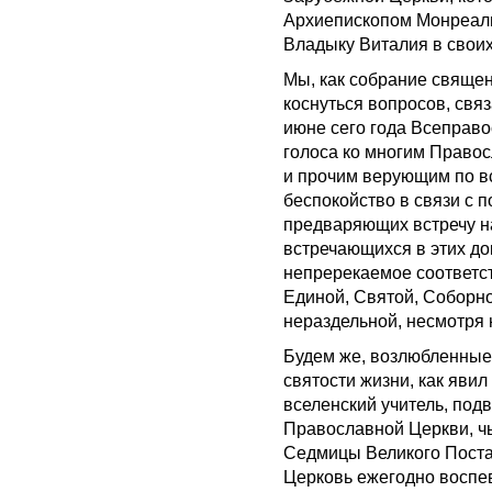
Архиепископом Монреаль
Владыку Виталия в своих
Мы, как собрание свяще
коснуться вопросов, свя
июне сего года Всеправ
голоса ко многим Право
и прочим верующим по в
беспокойство в связи с 
предваряющих встречу на
встречающихся в этих до
непререкаемое соответс
Единой, Святой, Соборно
нераздельной, несмотря н
Будем же, возлюбленные 
святости жизни, как яви
вселенский учитель, под
Православной Церкви, ч
Седмицы Великого Поста.
Церковь ежегодно воспев