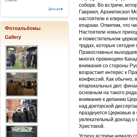
Епархіи.
соборе. Во встрече, ко
Дальше
Гавриил, Архиепископ Мо
настоятели и клирики по
епархии. Отметим, что чи
Фотоальбомы
Настоятели новых прихо
Gallery
и поместительном церков
трудах, которые сегодня 
Православных выходцев 
многих провинциях Канад
внимания со стороны Рус
возрастает интерес к Пр
конфессий. Как обычно, 
епархиальных дел: фина
основным на такого рода
внимание к деланию Це
над докторской диссерта
празднуется Церковью в
увлекательный доклад о 
Христовой.
Успеху встречи немало с