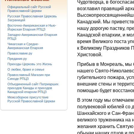
Чудотворца, в богоспаса
Официальный сайт Русской
возглавил правящий арх
Православной Церкви
Высокопреосвященнейши
Русская Православная Церковь
Заграницей
Канадский. Мы приветств
Восточно-Американская и Нью-
нашу дорогую паству, п
Йоркская Епархия РПЦЗ
Канадской епархии, и мо
Западно-Американская Епархия
РПЦЗ
время Великого поста уп
Чикагская и Средне-
к Великому Праздников 
Американская Епархия
Православие.ру
Христовой.
Предание.ру
Прибыв в Монреаль, мы 
Приходы-Церковь это Жизнь
О любви, браке и семье
нашего Свято-Николаевск
Православный Магазин при
губительного пожара, ус
Синоде РПЦЗ
внешние стены и террито
Объединенный сайт Патриарших
приходов Канады и приходов
помощью будет восстано
Канадской епархии РПЦЗ
Межсоборное присутствие
В этом году мы отмечаем
Русской Православной Церкви
полувековой юбилей со 
Шанхайского и Сан-Франц
великого труженника на 
желания хранить Святую
обычаи наших отцов и пр