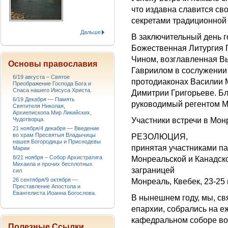
что издавна славится с
секретами традиционной 
Дальше
В заключительный день г
Божественная Литургия
Чином, возглавленная 
Основы православия
Гавриилом в сослужении
6/19 августа – Святое
протодиаконах Василии 
Преображение Господа Бога и
Спаса нашего Иисуса Христа.
Димитрии Григорьеве. Бл
6/19 Декабря — Память
руководимый регентом М
Святителя Николая,
Архиепископа Мир Ликийских,
Чудотворца.
Участники встречи в Мо
21 ноября/4 декабря — Введение
во храм Пресвятыя Владычицы
РЕЗОЛЮЦИЯ,
нашея Богородицы и Приснодевы
принятая участниками па
Марии
8/21 ноября – Собор Архистратига
Монреальской и Канадск
Михаила и прочих бесплотных
заграницей
сил
26 сентября/9 октября —
Монреаль, Квебек, 23-25 
Преставление Апостола и
Евангелиста Иоанна Богослова.
В нынешнем году, мы, св
епархии, собрались на е
кафедральном соборе во
Полезные Ссылки