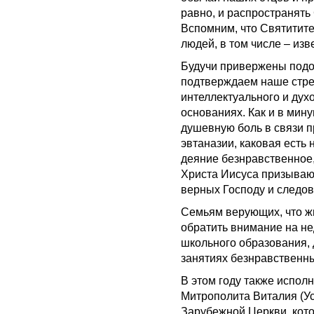
равно, и распространять
Вспомним, что Святитит
людей, в том числе – изв
Будучи привержены подо
подтверждаем наше стре
интеллектуального и дух
основаниях. Как и в мин
душевную боль в связи п
эвтаназии, каковая есть 
деяние безнравственное,
Христа Иисуса призывают
верных Господу и следов
Семьям верующих, что жи
обратить внимание на не
школьного образования, 
занятиях безнравственн
В этом году также исполн
Митрополита Виталия (Ус
Зарубежной Церкви, кото