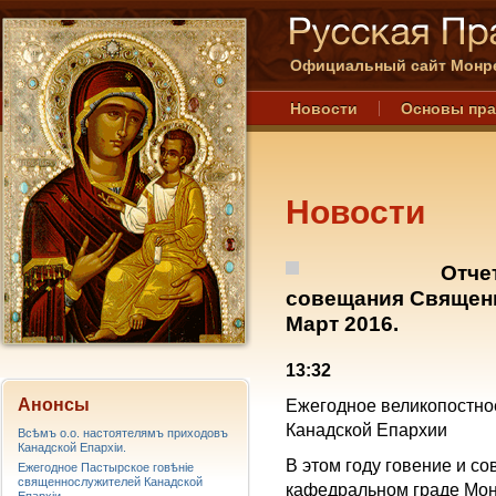
Официальный сайт Монре
Новости
Основы пр
Новости
Отче
совещания Священн
Март 2016.
13:32
Анонсы
Ежегодное великопостно
Канадской Епархии
Всѣмъ о.о. настоятелямъ приходовъ
Канадской Епархiи.
В этом году говение и с
Ежегодное Пастырское говѣніе
священнослужителей Канадской
кафедральном граде Мон