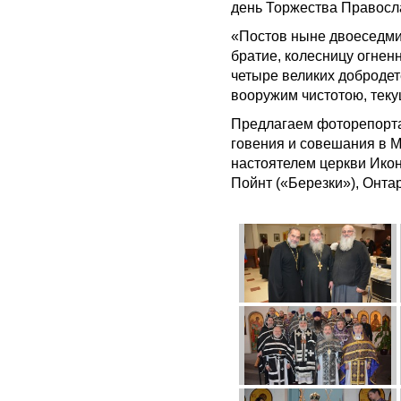
день Торжества Правосл
«Постов ныне двоеседми
брaтие, колесницу огнен
четыре великих добродет
вооружим чистотою, тек
Предлагаем фоторепорта
говения и совешания в 
настоятелем церкви Ико
Пойнт («Березки»), Онта