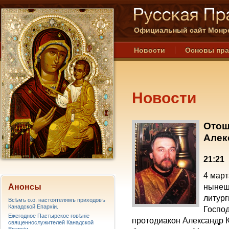
Официальный сайт Монре
Новости
Основы пр
Новости
Отош
Алек
21:21
4 март
Анонсы
нынеш
литур
Всѣмъ о.о. настоятелямъ приходовъ
Канадской Епархiи.
Господ
Ежегодное Пастырское говѣніе
протодиакон Александр К
священнослужителей Канадской