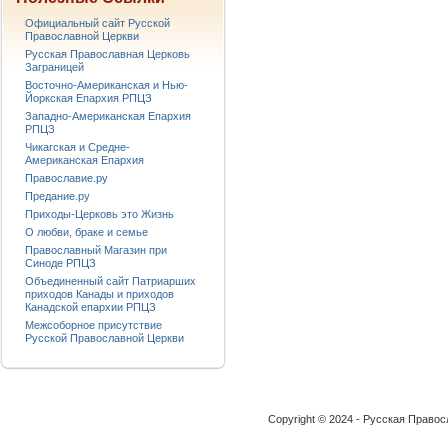
Официальный сайт Русской
Православной Церкви
Русская Православная Церковь
Заграницей
Восточно-Американская и Нью-
Йоркская Епархия РПЦЗ
Западно-Американская Епархия
РПЦЗ
Чикагская и Средне-
Американская Епархия
Православие.ру
Предание.ру
Приходы-Церковь это Жизнь
О любви, браке и семье
Православный Магазин при
Синоде РПЦЗ
Объединенный сайт Патриарших
приходов Канады и приходов
Канадской епархии РПЦЗ
Межсоборное присутствие
Русской Православной Церкви
Copyright © 2024 - Русская Право