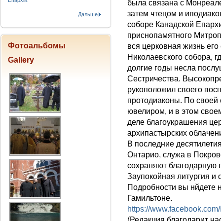
Епархіи.
была связана с Монреале
затем чтецом и иподиак
Дальше
соборе Канадской Епарх
приснопамятного Митропо
Фотоальбомы
вся церковная жизнь его
Николаевского собора, г
Gallery
долгие годы несла посл
Сестричества. Высокоп
рукоположил своего восп
протодиаконы. По своей 
ювелиром, и в этом свое
деле благоукрашения це
архипастырских облачен
В последние десятилетия
Онтарио, служа в Покров
сохраняют благодарную п
Заупокойная литургия и 
Подробности вы нйдете н
Гамильтоне.
https://www.facebook.com/
(Редакция благодарит на