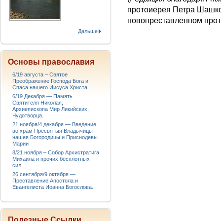
протоиерея Петра Шашко
новопреставленном прот
Дальше
Основы православия
6/19 августа – Святое
Преображение Господа Бога и
Спаса нашего Иисуса Христа.
6/19 Декабря — Память
Святителя Николая,
Архиепископа Мир Ликийских,
Чудотворца.
21 ноября/4 декабря — Введение
во храм Пресвятыя Владычицы
нашея Богородицы и Приснодевы
Марии
8/21 ноября – Собор Архистратига
Михаила и прочих бесплотных
сил
26 сентября/9 октября —
Преставление Апостола и
Евангелиста Иоанна Богослова.
Полезные Ссылки