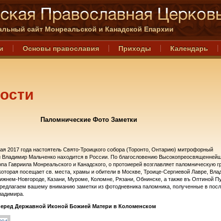
льный сайт Монреальской и Канадской Епархии
и
Основы православия
Приходы
Календарь
ости
Паломнические Фото Заметки
мая 2017 года настоятель Свято-Троицкого собора (Торонто, Онтарию) митрофорный
й Владимир Мальченко находится в России. По благословению Высокопреосвященней
па Гавриила Монреальского и Канадского, о протоиерей возглавляет паломническую г
которая посещает св. места, храмы и обители в Москве, Троице-Сергиевой Лавре, Вла
ижнем-Новгороде, Казани, Муроме, Коломне, Рязани, Обнинске, а также въ Оптиной П
редлагаем вашему вниманию заметки из фотодневника паломника, полученные в пос
Владимира.
перед Державной Иконой Божией Матери в Коломенском