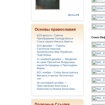
Дальше
Основы православия
6/19 августа – Святое
Спасо-Ев
Преображение Господа Бога и
Спаса нашего Иисуса Христа.
6/19 Декабря — Память
Святителя Николая,
Архиепископа Мир Ликийских,
Чудотворца.
21 ноября/4 декабря — Введение
во храм Пресвятыя Владычицы
нашея Богородицы и Приснодевы
Марии
8/21 ноября – Собор Архистратига
Михаила и прочих бесплотных
сил
26 сентября/9 октября —
Преставление Апостола и
Евангелиста Иоанна Богослова.
Полезные Ссылки