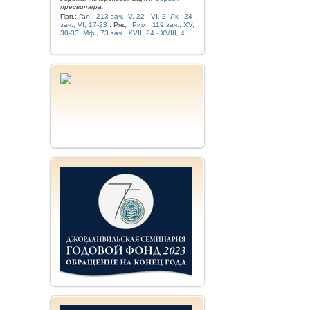
пресвитера.
Прп.:
Гал., 213 зач., V, 22 - VI, 2.
Лк., 24
зач., VI, 17-23
. Ряд.:
Рим., 119 зач., XV,
30-33.
Мф., 73 зач., XVII, 24 - XVIII, 4.