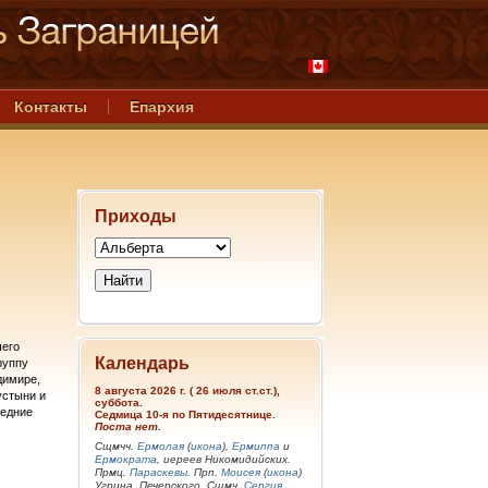
Контакты
Епархия
Приходы
шего
Календарь
руппу
димире,
8 августа 2026 г. ( 26 июля ст.ст.),
устыни и
суббота.
ледние
Седмица 10-я по Пятидесятнице.
Поста нет.
Сщмчч.
Ермолая
(
икона
),
Ермиппа
и
Ермократа
, иереев Никомидийских.
Прмц.
Параскевы
. Прп.
Моисея
(
икона
)
Угрина, Печерского. Сщмч.
Сергия