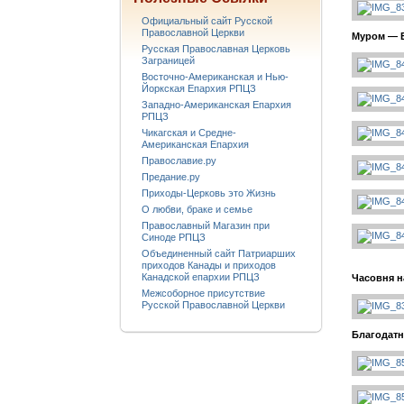
Официальный сайт Русской
Православной Церкви
Муром — 
Русская Православная Церковь
Заграницей
Восточно-Американская и Нью-
Йоркская Епархия РПЦЗ
Западно-Американская Епархия
РПЦЗ
Чикагская и Средне-
Американская Епархия
Православие.ру
Предание.ру
Приходы-Церковь это Жизнь
О любви, браке и семье
Православный Магазин при
Синоде РПЦЗ
Объединенный сайт Патриарших
приходов Канады и приходов
Канадской епархии РПЦЗ
Часовня н
Межсоборное присутствие
Русской Православной Церкви
Благодатн