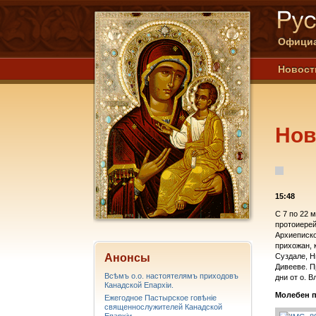
Официа
Новост
Нов
15:48
С 7 по 22 
протоиере
Архиеписко
прихожан, 
Анонсы
Суздале, Н
Дивееве. П
Всѣмъ о.о. настоятелямъ приходовъ
дни от о. 
Канадской Епархiи.
Молебен 
Ежегодное Пастырское говѣніе
священнослужителей Канадской