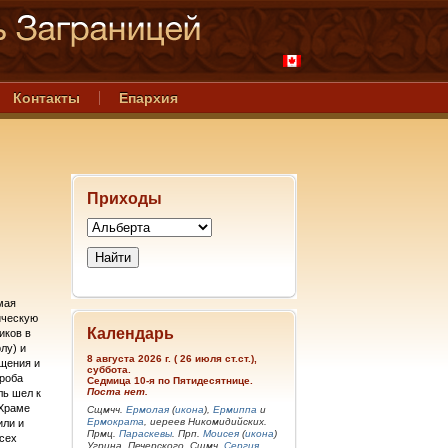
Контакты
Епархия
Приходы
мая
ическую
Календарь
иков в
лу) и
8 августа 2026 г. ( 26 июля ст.ст.),
ещения и
суббота.
Гроба
Седмица 10-я по Пятидесятнице.
Поста нет.
ль шел к
 Храме
Сщмчч.
Ермолая
(
икона
),
Ермиппа
и
Ермократа
, иереев Никомидийских.
или и
Прмц.
Параскевы
. Прп.
Моисея
(
икона
)
всех
Угрина, Печерского. Сщмч.
Сергия