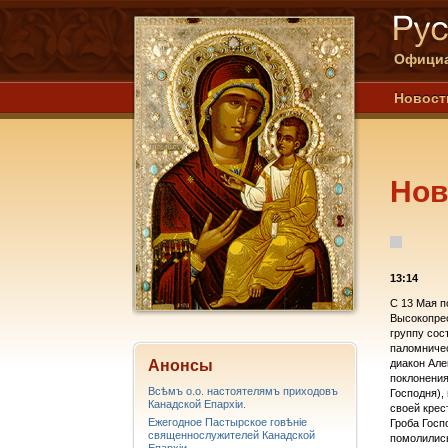
Официа
Новост
Нов
13:14
С 13 Мая п
Высокопре
группу сос
паломничес
Анонсы
диакон Але
поклонения
Всѣмъ о.о. настоятелямъ приходовъ
Господня),
Канадской Епархiи.
своей крес
Ежегодное Пастырское говѣніе
Гроба Госп
священнослужителей Канадской
помолились