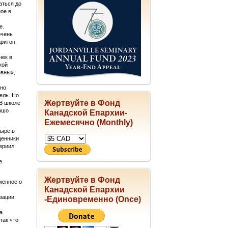
аться до
ое в
е.
очень
аритон.
чек в
кой
авных,
нно
ель. Но
Жертвуйте в Фонд
 В школе
рошо
Канадской Епархии-
Ежемесячно (Monthly)
ыре в
щенники
вриил.
е
Жертвуйте в Фонд
менное о
Канадской Епархии
изации
-Единовременно (Once)
а
так что