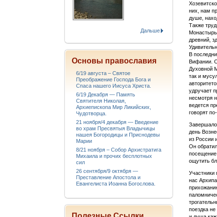
Хозевитско
них, нам п
душе, нахо
Также труд
Дальше
Монастырь 
древний, з
Удивительн
В последни
Основы православия
Вифании. О
Духовной М
6/19 августа – Святое
так и мусу
Преображение Господа Бога и
авторитето
Спаса нашего Иисуса Христа.
удручает п
6/19 Декабря — Память
несмотря н
Святителя Николая,
ведется пр
Архиепископа Мир Ликийских,
говорят по
Чудотворца.
21 ноября/4 декабря — Введение
Завершало
во храм Пресвятыя Владычицы
день Возне
нашея Богородицы и Приснодевы
из России 
Марии
Он обратил
8/21 ноября – Собор Архистратига
посещение 
Михаила и прочих бесплотных
ощутить бл
сил
26 сентября/9 октября —
Участники 
Преставление Апостола и
нас Архипа
Евангелиста Иоанна Богослова.
прихожанин
паломничес
трогательн
поездка не
Полезные Ссылки
и душа каж