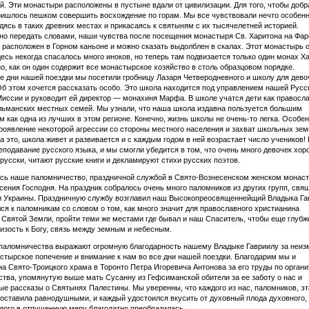
й. Эти монастыри расположены в пустыне вдали от цивилизации. Для того, чтобы добр
ришлось пешком совершить восхождение по горам. Мы все чувствовали нечто особенн
дясь в таких древних местах и прикасаясь к святыням с их тысячелетней историей.
но передать словами, наши чувства после посещения монастыря Св. Харитона на Фар
расположен в Горном каньоне и можно сказать выдолблен в скалах. Этот монастырь 
десь некогда спасалось много иноков, но теперь там подвизается только один монах Х
о, как он один содержит все монастырское хозяйство в столь образцовом порядке.
е дни нашей поездки мы посетили гробницу Лазаря Четверодневного и школу для дево
б этом хочется рассказать особо. Это школа находится под управлением нашей Русс
иссии и руководит ей директор — монахиня Марфа. В школе учатся дети как правосл
льманских местных семей. Мы узнали, что наша школа издавна пользуется большим
м как одна из лучших в этом регионе. Конечно, жизнь школы не очень-то легка. Особе
роявление некоторой агрессии со стороны местного населения и захват школьных зем
а это, школа живет и развивается и с каждым годом в ней возрастает число учеников!
еподавание русского языка, и мы смогли убедится в том, что очень много девочек хо
-русски, читают русские книги и декламируют стихи русских поэтов.
сь наше паломничество, праздничной службой в Свято-Вознесенском женском монаст
сения Господня. На праздник собралось очень много паломников из других групп, свя
и Украины. Праздничную службу возглавил наш Высокопреосвященнейщий Владыка Га
ся к паломникам со словом о том, как много значит для православного христианина
Святой Земли, пройти теми же местами где бывал и наш Спаситель, чтобы еще глубж
изость к Богу, связь между земным и небесным.
паломничества выражают огромную благодарность нашему Владыке Гавриилу за неиз
стырское попечение и внимание к нам во все дни нашей поездки. Благодарим мы и
а Свято-Троицкого храма в Торонто Петра Игоревича Антонова за его труды по орган
тва, упомянутую выше мать Сусанну из Гефсиманской обители за ее заботу о нас и
ые рассказы о Святынях Палестины. Мы уверенны, что каждого из нас, паломников, эт
 оставила равнодушными, и каждый удостоился вкусить от духовный плода духовного, 
дого в отпущенную меру благодатно преобразилась.