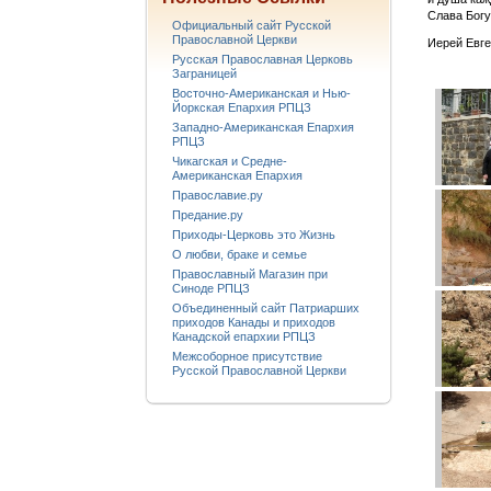
Слава Богу
Официальный сайт Русской
Православной Церкви
Иерей Евг
Русская Православная Церковь
Заграницей
Восточно-Американская и Нью-
Йоркская Епархия РПЦЗ
Западно-Американская Епархия
РПЦЗ
Чикагская и Средне-
Американская Епархия
Православие.ру
Предание.ру
Приходы-Церковь это Жизнь
О любви, браке и семье
Православный Магазин при
Синоде РПЦЗ
Объединенный сайт Патриарших
приходов Канады и приходов
Канадской епархии РПЦЗ
Межсоборное присутствие
Русской Православной Церкви