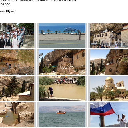
 за все.
ений Щукин