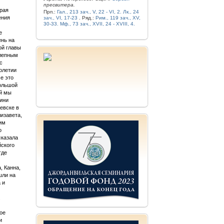
пресвитера.
рая
Прп.:
Гал., 213 зач., V, 22 - VI, 2.
Лк., 24
ения
зач., VI, 17-23
. Ряд.:
Рим., 119 зач., XV,
30-33.
Мф., 73 зач., XVII, 24 - XVIII, 4.
е
ень на
ой главы
олепным
с
олетии
е это
большой
ой мы
гини
евске в
изавета,
им
о
сказала
йского
где
, Канна,
шли на
 и
.
ое
и