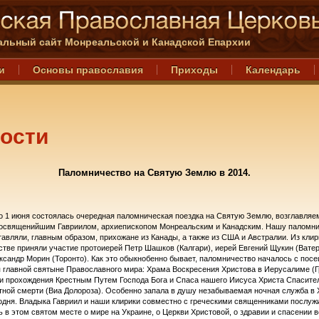
льный сайт Монреальской и Канадской Епархии
и
Основы православия
Приходы
Календарь
ости
Паломничество на Святую Землю в 2014.
о 1 июня состоялась очередная паломническая поездка на Святую Землю, возглавляе
освященийшим Гавриилом, архиепископом Монреальским и Канадским. Нашу паломн
тавляли, главным образом, прихожане из Канады, а также из США и Австралии. Из клир
тве приняли участие протоиерей Петр Шашков (Калгари), иерей Евгений Щукин (Ватер
ксандр Морин (Торонто). Как это обыкнобенно бывает, паломничество началось с пос
 главной святыне Православного мира: Храма Воскресения Христова в Иерусалиме (
 и прохождения Крестным Путем Господа Бога и Спаса нашего Иисуса Христа Спасите
тной смерти (Виа Долороза). Особенно запала в душу незабываемая ночная служба в
одня. Владыка Гавриил и наши клирики совместно с греческими священниками послуж
 в этом святом месте о мире на Украине, о Церкви Христовой, о здравии и спасении 