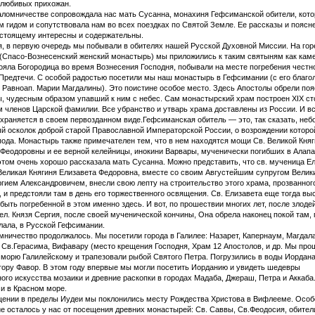
олюбивых прихожан.
ломничестве сопровождала нас мать Сусанна, монахиня Гефсиманской обители, кото
 гидом и сопутствовала нам во всех поездках по Святой Земле. Ее рассказы и поясн
астоящему интересны и содержательны.
, в первую очередь мы побывали в обителях нашей Русской Духовной Миссии. На гор
(Спасо-Вознесенский женский монастырь) мы приложились к таким святыням как кам
ояла Богородица во время Вознесения Господня, побывали на месте погребения честн
Предтечи. С особой радостью посетили мы наш монастырь в Гефсимании (с его благ
 Равноап. Марии Магдалины). Это поистине особое место. Здесь Апостолы обрели поя
, чудесным образом упавший к ним с небес. Сам монастырский храм построен XIX ст
 членов Царской фамилии. Все убранство и утварь храма доставлены из России. И вс
храняется в своем первозданном виде.Гефсиманская обитель — это, так сказать, не
й oсколок доброй старой Православной Императорской России, о возрождении котор
ода. Монастырь также примечателен тем, что в нем находятся мощи Св. Великой Кня
Феодоровны и ее верной келейницы, инокини Варвары, мученически погибших в Алапа
 этом очень хорошо рассказала мать Сусанна. Можно представить, что св. мученица Ел
Великая Княгиня Елизавета Федоровна, вместе со своим Августейшим супругом Велик
гием Александровичем, внесли свою лепту на строительство этого храма, прозванног
 и предстояли там в день его торжественного освящения. Св. Елизавета еще тогда вы
быть погребенной в этом именно здесь. И вот, по прошествии многих лет, после злоде
ел. Князя Сергия, после своей мученической кончины, Она обрела наконец покой там, 
ала, в Русской Гефсимании.
ничество продолжалось. Мы посетили города в Галилее: Назарет, Капернаум, Магдала
Св.Герасима, Вифавару (место крещения Господня, Храм 12 Апостолов, и др. Мы про
 морю Галилейскому и трапезовали рыбой Святого Петра. Погрузились в воды Иордана
гору Фавор. В этом году впервые мы могли посетить Иорданию и увидеть шедевры
ого искусства мозаики и древние раскопки в городах Мадаба, Джераш, Петра и Аккаба
и в Красном море.
щении в пределы Иудеи мы поклонились месту Рождества Христова в Вифлееме. Особ
е осталось у нас от посещения древних монастырей: Св. Саввы, Св.Феодосия, обител