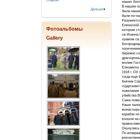
Епархіи.
наших бог
В нашем па
Дальше
была нашим
были по-н
Разумеется
Елеонской 
Фотоальбомы
котором ст
св Иоанна 
Gallery
храмом св.
Богородицы
попечением
бережно со
драгоценны
молим Госп
Елизаветы 
1918 г. Об
тогда еще 
Князем Сер
«Царским»,
пожелание 
убийства В
Сама пожел
Наше палом
монастырь 
корабле по
взошли на 
православн
Окунулись 
По возвра
впечатлени