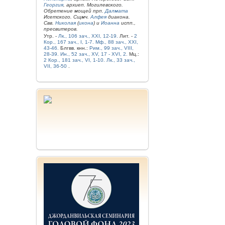
Георгия
, архиеп. Могилевского.
Обретение мощей прп.
Далмата
Исетского. Сщмч.
Алфея
диакона.
Свв.
Николая
(
икона
) и
Иоанна
испп.,
пресвитеров.
Утр. -
Лк., 106 зач., XXI, 12-19.
Лит. -
2
Кор., 167 зач., I, 1-7.
Мф., 88 зач., XXI,
43-46.
Блгвв. кнн.:
Рим., 99 зач., VIII,
28-39.
Ин., 52 зач., XV, 17 - XVI, 2.
Мц.:
2 Кор., 181 зач., VI, 1-10.
Лк., 33 зач.,
VII, 36-50
.