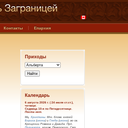
Контакты
Епархия
Приходы
Календарь
6 августа 2026 г. ( 24 июля ст.ст.),
четверг.
Седмица 10-я по Пятидесятнице.
Поста нет.
Мц.
Христины
. Мчч. блгвв. князей
Бориса
(
икона
) и
Глеба
(
икона
), во св.
Крещении Романа и Давида. Прп.
Поликарпа
, архим. Печерского. Свт.