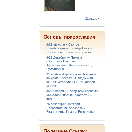
Дальше
Основы православия
6/19 августа – Святое
Преображение Господа Бога и
Спаса нашего Иисуса Христа.
6/19 Декабря — Память
Святителя Николая,
Архиепископа Мир Ликийских,
Чудотворца.
21 ноября/4 декабря — Введение
во храм Пресвятыя Владычицы
нашея Богородицы и Приснодевы
Марии
8/21 ноября – Собор Архистратига
Михаила и прочих бесплотных
сил
26 сентября/9 октября —
Преставление Апостола и
Евангелиста Иоанна Богослова.
Полезные Ссылки