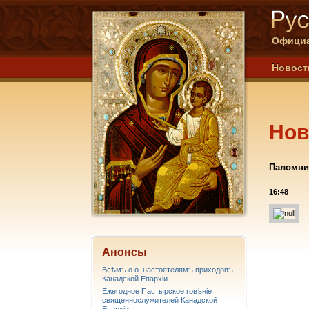
Официа
Новост
Нов
Паломни
16:48
Анонсы
Всѣмъ о.о. настоятелямъ приходовъ
Канадской Епархiи.
Ежегодное Пастырское говѣніе
священнослужителей Канадской