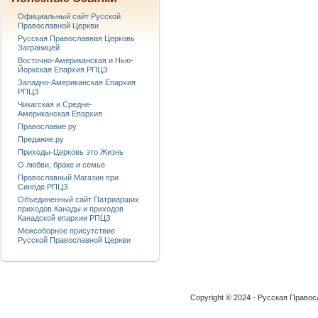
Официальный сайт Русской
Православной Церкви
Русская Православная Церковь
Заграницей
Восточно-Американская и Нью-
Йоркская Епархия РПЦЗ
Западно-Американская Епархия
РПЦЗ
Чикагская и Средне-
Американская Епархия
Православие.ру
Предание.ру
Приходы-Церковь это Жизнь
О любви, браке и семье
Православный Магазин при
Синоде РПЦЗ
Объединенный сайт Патриарших
приходов Канады и приходов
Канадской епархии РПЦЗ
Межсоборное присутствие
Русской Православной Церкви
Copyright © 2024 - Русская Право