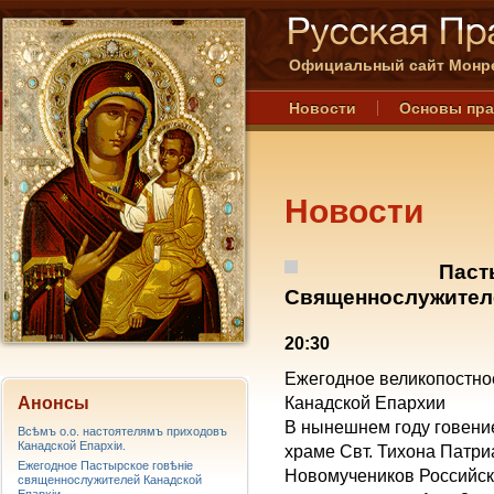
Официальный сайт Монре
Новости
Основы пр
Новости
Паст
Священнослужителе
20:30
Ежегодное великопостно
Анонсы
Канадской Епархии
В нынешнем году говени
Всѣмъ о.о. настоятелямъ приходовъ
Канадской Епархiи.
храме Свт. Тихона Патри
Ежегодное Пастырское говѣніе
Новомучеников Российски
священнослужителей Канадской