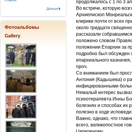
Епархіи.
продолжалось с 1 по 3 ап
Во встрече, которую во
Дальше
Архиепископ Монреальски
клирики почти от всех п
Фотоальбомы
около тридцати священн
рассказали собравшимся 
Gallery
положено словом Правящ
положении Епархии за пр
подробно был обсужден 
епархиального казначея,
проч.
Со вниманием был просл
Антония (Кадышева) о р
инфицированными больны
Немалый интерес вызвал
психотерапевта Инны Бо
болезнях и способах их 
полезно в ходе исповеди
Важно, однако, что главн
всего, великопостное го
Церковному.