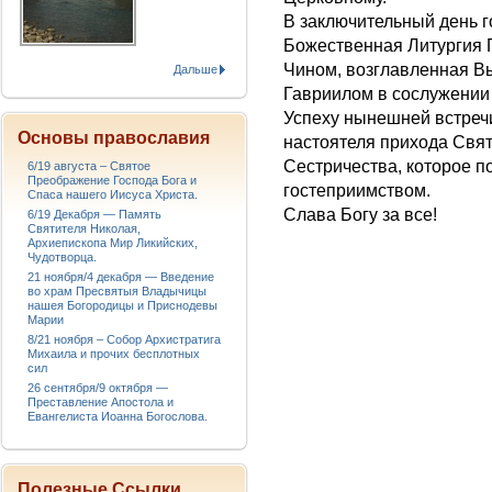
В заключительный день г
Божественная Литургия
Чином, возглавленная 
Дальше
Гавриилом в сослужении
Успеху нынешней встреч
Основы православия
настоятеля прихода Свят
Сестричества, которое 
6/19 августа – Святое
Преображение Господа Бога и
гостеприимством.
Спаса нашего Иисуса Христа.
Слава Богу за все!
6/19 Декабря — Память
Святителя Николая,
Архиепископа Мир Ликийских,
Чудотворца.
21 ноября/4 декабря — Введение
во храм Пресвятыя Владычицы
нашея Богородицы и Приснодевы
Марии
8/21 ноября – Собор Архистратига
Михаила и прочих бесплотных
сил
26 сентября/9 октября —
Преставление Апостола и
Евангелиста Иоанна Богослова.
Полезные Ссылки