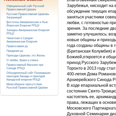
Зарубежья, нисходит на 
Официальный сайт Русской
Православной Церкви
обсуждение текущих епа
Русская Православная Церковь
заняться участники совещ
Заграницей
Восточно-Американская и Нью-
любви, с готовностью при
Йоркская Епархия РПЦЗ
зрения. За последние дв
Западно-Американская Епархия
РПЦЗ
заметно улучшилось: воз
Чикагская и Средне-
новые общины и приходы
Американская Епархия
года созданы общины в г
Православие.ру
(Британская Колумбия) и
Предание.ру
Приходы-Церковь это Жизнь
Божией,откроется и общи
О любви, браке и семье
приход Русского Зарубе
Православный Магазин при
Торонто в 2013 году ста
Синоде РПЦЗ
Объединенный сайт Патриарших
400-летия Дома Романов
приходов Канады и приходов
Архиерейского Синода 
Канадской епархии РПЦЗ
Межсоборное присутствие
В ходе епархиальной вс
Русской Православной Церкви
состоянии Свято-Троицко
настоятель ее, архиманд
права, лежащих в основ
Московского Партиархат
Духовной Семинарии диа