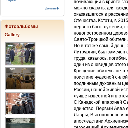
Епархіи.
почивающий в крипте гла
можно сказать, для кажд
Дальше
оказавшегося в рассеяни
Отечества. Кстати, в 2015
Фотоальбомы
первого богослужения, с
новопостроенном деревя
Gallery
Свято-Троицкой обители.
Но в тот же самый день,
Литрургии, был замечен о
труда, казалось, погибли
один из очевидцев этого
Крещение обитель, не тол
поистине чудесной силой 
подлинным духовным цен
России, нашей живой ист
лучше известной и в оте
С Канадской епархией Св
единство. Первый Авва 
Лавры, Высопопреосвящ
впоследствии Архиеписк
сегодняший Архиепископ