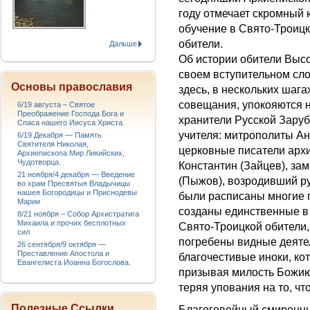
году отмечает скромный 
обучение в Свято-Троиц
обители.
Дальше
Об истории обители Выс
своем вступительном сло
Основы православия
здесь, в нескольких шага
совещания, упокояются 
6/19 августа – Святое
Преображение Господа Бога и
хранители Русской Заруб
Спаса нашего Иисуса Христа.
учителя: митрополиты А
6/19 Декабря — Память
Святителя Николая,
церковные писатели арх
Архиепископа Мир Ликийских,
Чудотворца.
Константин (Зайцев), за
21 ноября/4 декабря — Введение
(Пыжов), возродивший ру
во храм Пресвятыя Владычицы
нашея Богородицы и Приснодевы
были расписаны многие 
Марии
созданы единственные в 
8/21 ноября – Собор Архистратига
Михаила и прочих бесплотных
Свято-Троицкой обители,
сил
погребены видные деятел
26 сентября/9 октября —
Преставление Апостола и
благочестивые иноки, ко
Евангелиста Иоанна Богослова.
призывая милость Божию
теряя упования на то, чт
Полезные Ссылки
Благоговейный смиренны