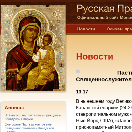
Официальный сайт Монре
Новости
Основы пр
Новости
Паст
Священнослужителе
13:17
В нынешнем году Велико
Анонсы
Канадской епархии (24-2
ставропигиальном мужск
Всѣмъ о.о. настоятелямъ приходовъ
Канадской Епархiи.
Нью-Йорк, США), «Лавре 
Ежегодное Пастырское говѣніе
приснопамятный Митропо
священнослужителей Канадской