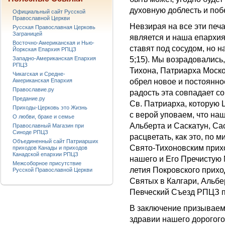
духовную доблесть и поб
Официальный сайт Русской
Православной Церкви
Невзирая на все эти печ
Русская Православная Церковь
Заграницей
является и наша епархия
Восточно-Американская и Нью-
ставят под сосудом, но н
Йоркская Епархия РПЦЗ
Западно-Американская Епархия
5;15). Мы возрадовались,
РПЦЗ
Тихона, Патриарха Моско
Чикагская и Средне-
Американская Епархия
обрел новое и постоянно
Православие.ру
радость эта совпадает с
Предание.ру
Св. Патриарха, которую 
Приходы-Церковь это Жизнь
с верой уповаем, что на
О любви, браке и семье
Альберта и Саскатун, Сас
Православный Магазин при
Синоде РПЦЗ
расцветать, как это, по
Объединенный сайт Патриарших
Свято-Тихоновским прих
приходов Канады и приходов
Канадской епархии РПЦЗ
нашего и Его Пречистую М
Межсоборное присутствие
летия Покровского прихо
Русской Православной Церкви
Святых в Калгари, Альбе
Певческий Съезд РПЦЗ пр
В заключение призываем
здравии нашего дорогог