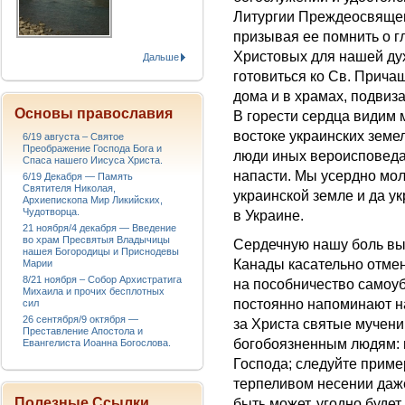
Литургии Преждеосвящен
призывая ее помнить о 
Христовых для нашей ду
Дальше
готовиться ко Св. Прича
дома и в храмах, подвиз
Основы православия
В горести сердца видим
востоке украинских земел
6/19 августа – Святое
Преображение Господа Бога и
люди иных вероисповедан
Спаса нашего Иисуса Христа.
напасти. Мы усердно мол
6/19 Декабря — Память
Святителя Николая,
украинской земле и да 
Архиепископа Мир Ликийских,
Чудотворца.
в Украине.
21 ноября/4 декабря — Введение
во храм Пресвятыя Владычицы
Сердечную нашу боль вы
нашея Богородицы и Приснодевы
Канады касательно отмен
Марии
8/21 ноября – Собор Архистратига
на пособничество самоу
Михаила и прочих бесплотных
постоянно напоминают на
сил
26 сентября/9 октября —
за Христа святые мучен
Преставление Апостола и
богобоязненным людям: 
Евангелиста Иоанна Богослова.
Господа; следуйте приме
терпеливом несении даже
Полезные Ссылки
быть может, угодно будет