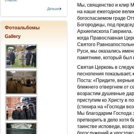
Епархіи.
Мы, священство и клир М
Дальше
на наше ежегодное велик
богоспасаемом граде От
Богородицы, под предс
Фотоальбомы
Архиепископа Гавриила. 
Gallery
когда Православная Цер
Святого Равноапостольно
Руси, мы оказались имен
памятнике, который был 
Святая Церковь в следу
песнопения показывает, 
Поста: «Придите, верны
ближнего отвергнем от с
возрастим душевные дар
приступим ко Христу в п
(стихира на «Господи воз
Мы благодарим Господа з
претворить в дело хотя б
таинстве исповеди, возр
богослужений и удостояс