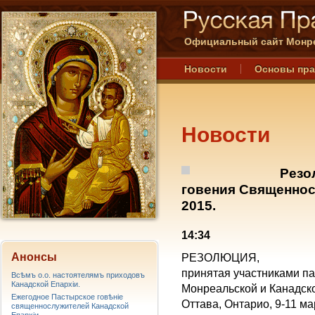
Официальный сайт Монре
Новости
Основы пр
Новости
Резо
говения Священнос
2015.
14:34
Анонсы
РЕЗОЛЮЦИЯ,
принятая участниками па
Всѣмъ о.о. настоятелямъ приходовъ
Канадской Епархiи.
Монреальской и Канадск
Ежегодное Пастырское говѣніе
Оттава, Онтарио, 9-11 ма
священнослужителей Канадской