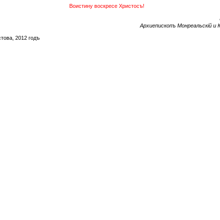
Воистину воскресе Христосъ!
Архиепископъ Монреальскiй и К
това, 2012 годъ