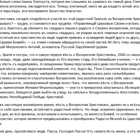
ѣнныя слова Іоанна Златоуста, которыя мы слышимъ въ храмахъ въ самый день Свя
апеза исполнена, насладитеся вси. Телецъ упитанный; никто же да изыдетъ алчай, вси
я пира вѣры, вси воспріимите богатство благости».
егко намъ сегодня сподобиться участiя въ этой радостной Трапезѣ на Воскресенie Xри
рывать? – трудно, и становится все труднѣе. «Управляющій Церковью Своею и всѣмъ
сусъ Xристосъ да обновитъ въ сердцахъ вашихъ радость о Своемъ воскресеніи, котор
должны неизмѣнно носить въ своихъ сердцахъ, не взирая на всѣ тяжелыя огорченія на
остигшія все христіанство въ видѣ паденія нравовъ и охлажденія людей другъ къ другу,
 Церкви Божіей», — съ этими словами обращался къ своей паствѣ 80 лѣтъ тому назад
iй Митрополитъ Антонiй, основатель Русской Зарубежной Церкви.
 братiя и сестры, что и самую первую вѣсть о Воскресеніи Христовомъ, 2000 съ лиш
назадъ, люди, даже принадлежащіе къ Его малому стаду, Его ближайшие ученики, — и 
у вѣсть съ недовѣріемъ. А священники Храма Iерусалимскаго даже поспѣшили предуп
ную вѣсть загодя подготовленной клеветой, что, будто бы, Тѣло Спасителя Алостолы у
 эта, вопреки коварному намѣренiю клеветниковъ, явилась какъ разъ сильнѣйшимъ
ствомъ истинности спасительнаго Воскресенія; она разоблачила сама себя, какъ сов
й вымыселъ, опровергаемый прежде всего тѣмъ, что именно вѣсть о Воскресеніи
, принесенная Женами-Мvроносицами, — она-то и превратила запуганныхъ бѣглецов
манскаго, боящихся даже выйти на улицу, въ смѣлыхъ богодухновенныхъ Апостоловъ
иковъ Непобѣдимой Побѣды Христовой.
 въ настоящее маловѣрное время, вѣсть о Воскресеніи Христовомъ, далеко не у всѣхъ
 себя христіанами, встрѣчаетъ радостный отвѣтъ. Но люди, искренно Церковные, въ
 дни, во всѣ времена, испытывали и испытываютъ, по милости Божieй, то особенное
чувство, которое является предвкушенiемъ и прообразомъ Радости Вѣчной въ Царствi
ъ.
нiя день, просвѣтимся людiе. Пасха, Господня Пасха! Отъ смерти бо къ жизни, и отъ з