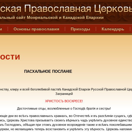
льный сайт Монреальской и Канадской Епархии
и
Основы православия
Приходы
Календарь
ости
ПАСХАЛЬНОЕ ПОСЛАНIЕ
ству, клиру и всей боголюбивой паствѣ Канадской Епархiи Русской Православной Це
Заграницей
ХРИСТОСЪ ВОСКРЕСЕ!
Досточтимые отцы, возлюбленные о Господѣ братiя и сестры!
ющіе дни во всѣхъ православныхъ храмахъ, во Отечествѣ и въ разсѣянiи сущихъ, гдѣ
ись, Церковь Христова призываетъ своихъ вѣрныхъ чадъ укрѣпить духовное единство
ъ Господомъ, обѣщая при этомъ духовное возрожденіе также и всѣмъ поколебавшим
еркви, но желающимъ теперь возстановить и укрѣпить эту вѣрность. Церковь напоми