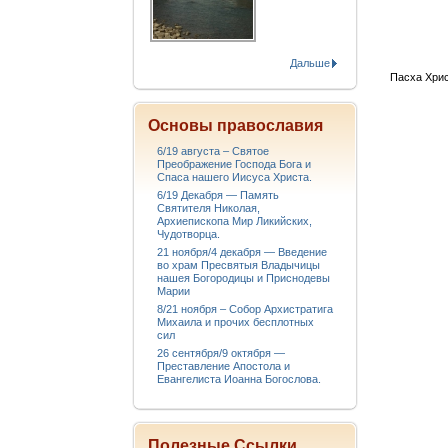
Дальше
Пасха Хрис
Основы православия
6/19 августа – Святое
Преображение Господа Бога и
Спаса нашего Иисуса Христа.
6/19 Декабря — Память
Святителя Николая,
Архиепископа Мир Ликийских,
Чудотворца.
21 ноября/4 декабря — Введение
во храм Пресвятыя Владычицы
нашея Богородицы и Приснодевы
Марии
8/21 ноября – Собор Архистратига
Михаила и прочих бесплотных
сил
26 сентября/9 октября —
Преставление Апостола и
Евангелиста Иоанна Богослова.
Полезные Ссылки