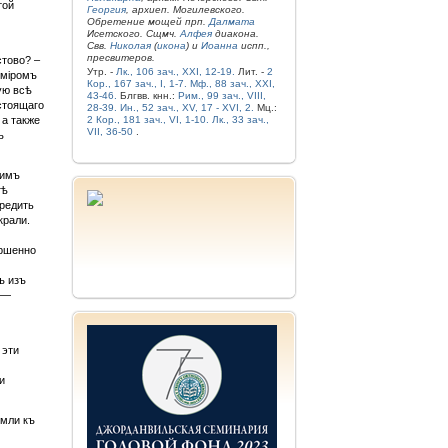
той
Георгия
, архиеп. Могилевского.
Обретение мощей прп.
Далмата
Исетского. Сщмч.
Алфея
диакона.
Свв.
Николая
(
икона
) и
Иоанна
испп.,
пресвитеров.
стово? –
Утр. -
Лк., 106 зач., XXI, 12-19.
Лит. -
2
 міромъ
Кор., 167 зач., I, 1-7.
Мф., 88 зач., XXI,
ую всѣ
43-46.
Блгвв. кнн.:
Рим., 99 зач., VIII,
стоящаго
28-39.
Ин., 52 зач., XV, 17 - XVI, 2.
Мц.:
 а также
2 Кор., 181 зач., VI, 1-10.
Лк., 33 зач.,
VII, 36-50
.
ъ
нимъ
тѣ
редить
крали.
ершенно
ъ изъ
 —
 эти
и
емли къ