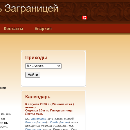
Контакты
Епархия
Приходы
ркви
Календарь
6 августа 2026 г. ( 24 июля ст.ст.),
четверг.
Седмица 10-я по Пятидесятнице.
Поста нет.
 бы они
 съ
Мц.
Христины
. Мчч. блгвв. князей
Бориса
(
икона
) и
Глеба
(
икона
), во св.
ся въ
Крещении Романа и Давида. Прп.
наетъ
Поликарпа
, архим. Печерского. Свт.