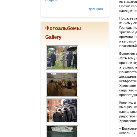
Епархіи.
имъ драгоц
Пасхи: «Тр
Дальше
насладитес
Но разве л
Kъ чему ск
Фотоальбомы
Господь Іи
христіане 
Gallery
времени, п
и къ самой
Блаженнѣйш
Вспомнимъ,
лѣтъ тому 
приняли эт
эту радост
Но клевета
доказатель
невѣроятны
Христовомъ
сада Геѳси
проповѣдн
Конечно, и
именующихъ
пасхальные
радостное 
Христовом
« Воскресе
небеси…».