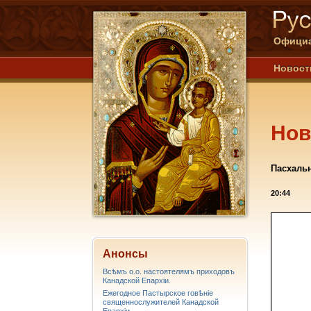
Официа
Новост
Нов
Пасхальн
20:44
Анонсы
Всѣмъ о.о. настоятелямъ приходовъ
Канадской Епархiи.
Ежегодное Пастырское говѣніе
священнослужителей Канадской