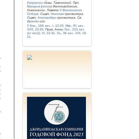
Евпраксии
девы, Тавеннской. Прп.
Макария
(
икона
) Желтоводского,
Унженского. Память
V Вселенского
Собора
. Сщмч.
Николая
пресвитера.
Сщмч.
Александра
пресвитера. Св.
Ираиды
исп.
2 Кор., 169 зач., I, 12-20.
Мф., 91 зач.,
XXII, 23-33.
Прав. Анны:
Гал., 210 зач.
(от полу́), IV, 22-31.
Лк., 36 зач., VIII, 16-
21.