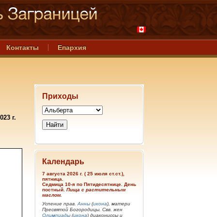
Контакты
Епархия
Приходы
23 г.
Календарь
7 августа 2026 г. ( 25 июля ст.ст.),
пятница.
Седмица 10-я по Пятидесятнице. День
постный.
Пища с растительным
маслом.
Успение прав.
Анны
(
икона
), матери
Пресвятой Богородицы. Свв. жен
Олимпиады
(
икона
) диакониссы и