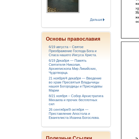
Дальше
Основы православия
6/19 августа – Святое
Преображение Господа Бога и
Спаса нашего Иисуса Христа.
6/19 Декабря — Память
Святителя Николая,
Архиепископа Мир Ликийских,
Чудотворца.
21 ноября/4 декабря — Введение
во храм Пресвятыя Владычицы
нашея Богородицы и Приснодевы
Марии
8/21 ноября – Собор Архистратига
Михаила и прочих бесплотных
сил
26 сентября/9 октября —
Преставление Апостола и
Евангелиста Иоанна Богослова.
Полезные Ссылки