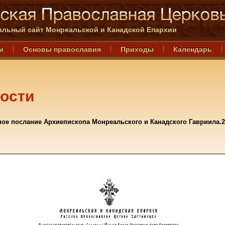
льный сайт Монреальской и Канадской Епархии
и
Основы православия
Приходы
Календарь
ости
ое послание Архиепископа Монреальского и Канадского Гавриила.20