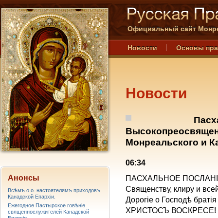
Официальный сайт Монре
Новости
Основы пр
Новости
Пасх
Высокопреосвящен
Монреальского и Ка
06:34
Анонсы
ПАСХАЛЬНОЕ ПОСЛАН
Священству, клиру и все
Всѣмъ о.о. настоятелямъ приходовъ
Канадской Епархiи.
Дорогiе о Господѣ братія
Ежегодное Пастырское говѣніе
ХРИСТОСЪ ВОСКРЕСЕ!
священнослужителей Канадской