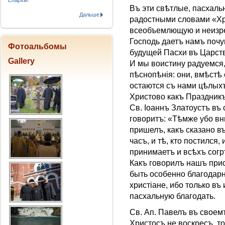
Епархіи.
Въ эти свѣтлые, пасхаль
Дальше
радостными словами «Хр
всеобъемлющую и неизре
Господь даетъ намъ почу
Фотоальбомы
будущей Пасхи въ Царст
Gallery
И мы воистину радуемся
пѣснопѣнiя: они, вмѣст
остаются съ нами цѣлыхъ
Христово какъ Праздник
Св. Iоаннъ Златоустъ въ
говоритъ: «Тѣмже убо вни
пришелъ, какъ сказано в
часъ, и тѣ, кто постился
принимаетъ и всѣхъ согр
Какъ говорилъ нашъ при
быть особенно благодарн
христiане, ибо только въ
пасхальную благодать.
Св. Ап. Павелъ въ своем
Христосъ не воскресъ, т