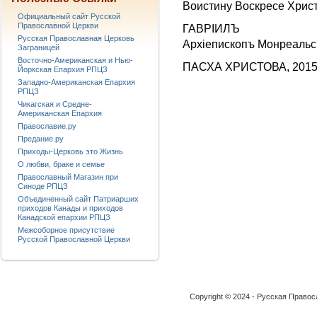
Воистину Воскресе Христ
Официальный сайт Русской
Православной Церкви
ГАВРIИЛЪ
Русская Православная Церковь
Архieпископъ Монреальск
Заграницей
Восточно-Американская и Нью-
ПАСХА ХРИСТОВА, 2015 
Йоркская Епархия РПЦЗ
Западно-Американская Епархия
РПЦЗ
Чикагская и Средне-
Американская Епархия
Православие.ру
Предание.ру
Приходы-Церковь это Жизнь
О любви, браке и семье
Православный Магазин при
Синоде РПЦЗ
Объединенный сайт Патриарших
приходов Канады и приходов
Канадской епархии РПЦЗ
Межсоборное присутствие
Русской Православной Церкви
Copyright © 2024 - Русская Право