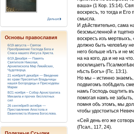
ваша» (1 Кор. 15:14). Св
воскресъ, то тогда и Его
смысла.
Дальше
И дѣйствительно, сама 
безсмысленной и тщетной
Основы православия
воскресъ изъ мертвыхъ, 
должно быть человѣку н
6/19 августа – Святое
Преображение Господа Бога и
него больше нѣтъ и не м
Спаса нашего Иисуса Христа.
на на кого, да и не на ч
6/19 Декабря — Память
Святителя Николая,
восклицаетъ Псалмопѣве
Архиепископа Мир Ликийских,
Чудотворца.
нѣсть Богъ» (Пс. 13:1).
21 ноября/4 декабря — Введение
Но мы – истинно знаемъ
во храм Пресвятыя Владычицы
нашея Богородицы и Приснодевы
подвигомъ побѣдилъ смер
Марии
намъ Господь ощутить въ
8/21 ноября – Собор Архистратига
Михаила и прочих бесплотных
помогая намъ не забыть,
сил
помня объ этомъ, мы дол
26 сентября/9 октября —
Преставление Апостола и
чтобы удостоиться Невеч
Евангелиста Иоанна Богослова.
«Сей день его же сотвор
(Псал., 117, 24).
Полезные Ссылки