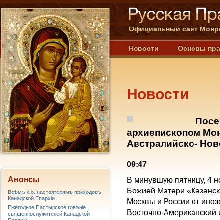
Официальный сайт Монре
Новости
Основы пр
Новости
Посе
архиепископом Мо
Австралийско- Нов
09:47
Анонсы
В минувшую пятницу, 4 н
Божией Матери «Казанска
Всѣмъ о.о. настоятелямъ приходовъ
Канадской Епархiи.
Москвы и России от иноз
Ежегодное Пастырское говѣніе
Восточно-Американский 
священнослужителей Канадской