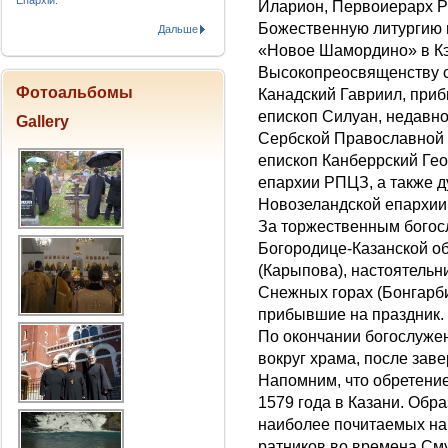
Епархіи.
Иларион, Первоиерарх Р
Божественную литургию 
Дальше
«Новое Шамордино» в Кэ
Высокопреосвященству с
Фотоальбомы
Канадский Гавриил, при
епископ Силуан, недавн
Gallery
Сербской Православной 
епископ Канберрский Гео
епархии РПЦЗ, а также д
Новозеландской епархии
За торжественным богос
Богородице-Казанской об
(Карыпова), настоятельн
Снежных горах (Бонгарби
прибывшие на праздник.
По окончании богослуже
вокруг храма, после зав
Напомним, что обретени
1579 года в Казани. Обр
наиболее почитаемых на 
ратников во времена См