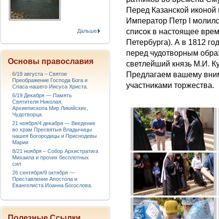
Перед Казанской иконой 
Император Петр I молилс
список в настоящее врем
Дальше
Петербурга). А в 1812 г
перед чудотворным обра
Основы православия
светлейший князь М.И. К
Предлагаем вашему вни
6/19 августа – Святое
Преображение Господа Бога и
участниками торжества.
Спаса нашего Иисуса Христа.
6/19 Декабря — Память
Святителя Николая,
Архиепископа Мир Ликийских,
Чудотворца.
21 ноября/4 декабря — Введение
во храм Пресвятыя Владычицы
нашея Богородицы и Приснодевы
Марии
8/21 ноября – Собор Архистратига
Михаила и прочих бесплотных
сил
26 сентября/9 октября —
Преставление Апостола и
Евангелиста Иоанна Богослова.
Полезные Ссылки