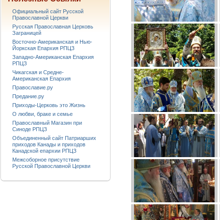
Официальный сайт Русской
Православной Церкви
Русская Православная Церковь
Заграницей
Восточно-Американская и Нью-
Йоркская Епархия РПЦЗ
Западно-Американская Епархия
РПЦЗ
Чикагская и Средне-
Американская Епархия
Православие.ру
Предание.ру
Приходы-Церковь это Жизнь
О любви, браке и семье
Православный Магазин при
Синоде РПЦЗ
Объединенный сайт Патриарших
приходов Канады и приходов
Канадской епархии РПЦЗ
Межсоборное присутствие
Русской Православной Церкви