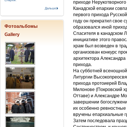
Епархіи.
приходе Нерукотворного
Канадской епархии совпа
Дальше
первого прихода Русской
году он прекратил свое с
Фотоальбомы
образовался иной прихо
Спасителя в канадском Л
Gallery
инициативе этого правос
храм был возведен в тра
организован конкурс про
архитектора Александра 
прихода.
На субботней всенощной,
Литургии Высокопреосвя
прихода протоиерей Вла
Милонове (Покровский х
Оттаве) и Александре Мо
завершении богослужени
их особенно ревностные 
вручены епархиальные г
Затем последовала праз
Сестричеством, и концер