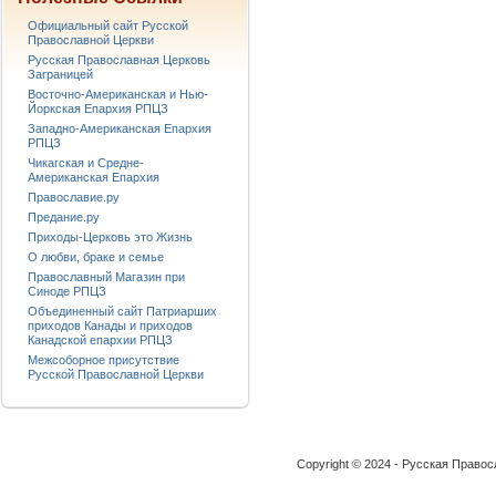
Официальный сайт Русской
Православной Церкви
Русская Православная Церковь
Заграницей
Восточно-Американская и Нью-
Йоркская Епархия РПЦЗ
Западно-Американская Епархия
РПЦЗ
Чикагская и Средне-
Американская Епархия
Православие.ру
Предание.ру
Приходы-Церковь это Жизнь
О любви, браке и семье
Православный Магазин при
Синоде РПЦЗ
Объединенный сайт Патриарших
приходов Канады и приходов
Канадской епархии РПЦЗ
Межсоборное присутствие
Русской Православной Церкви
Copyright © 2024 - Русская Право