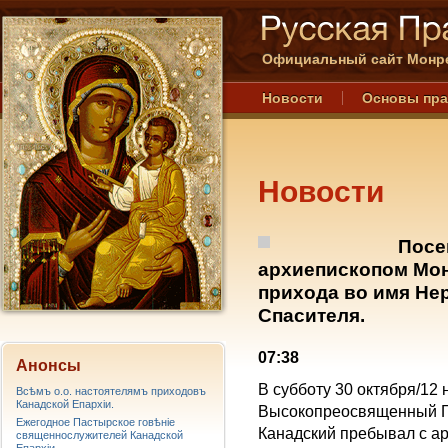
Официальный сайт Монре
Новости
Основы пр
Новости
Посе
архиепископом Мо
прихода во имя Не
Спасителя.
07:38
Анонсы
В субботу 30 октября/12 
Всѣмъ о.о. настоятелямъ приходовъ
Канадской Епархiи.
Высокопреосвященный Га
Ежегодное Пастырское говѣніе
Канадский пребывал с ар
священнослужителей Канадской