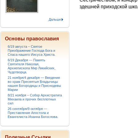
здешней приходской шко
Дальше
Основы православия
6/19 августа – Святое
Преображение Господа Бога и
Спаса нашего Иисуса Христа.
6/19 Декабря — Память
Святителя Николая,
Архиепископа Мир Ликийских,
Чудотворца.
21 ноября/4 декабря — Введение
во храм Пресвятыя Владычицы
нашея Богородицы и Приснодевы
Марии
8/21 ноября – Собор Архистратига
Михаила и прочих бесплотных
сил
26 сентября/9 октября —
Преставление Апостола и
Евангелиста Иоанна Богослова.
Полезные Ссылки