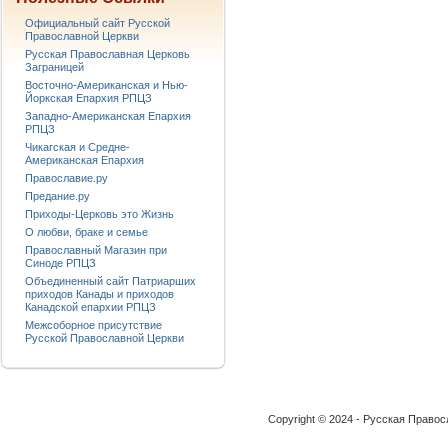
Официальный сайт Русской
Православной Церкви
Русская Православная Церковь
Заграницей
Восточно-Американская и Нью-
Йоркская Епархия РПЦЗ
Западно-Американская Епархия
РПЦЗ
Чикагская и Средне-
Американская Епархия
Православие.ру
Предание.ру
Приходы-Церковь это Жизнь
О любви, браке и семье
Православный Магазин при
Синоде РПЦЗ
Объединенный сайт Патриарших
приходов Канады и приходов
Канадской епархии РПЦЗ
Межсоборное присутствие
Русской Православной Церкви
Copyright © 2024 - Русская Право