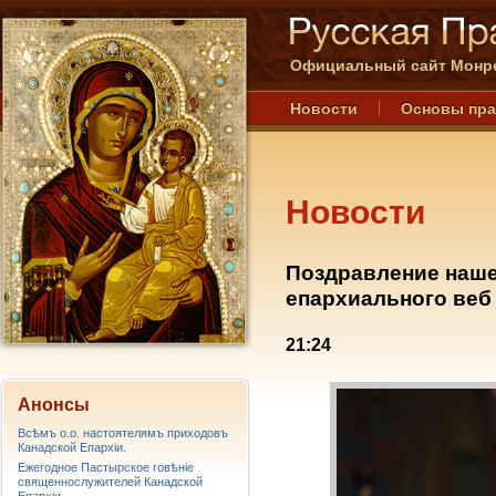
Официальный сайт Монре
Новости
Основы пр
Новости
Поздравление наше
епархиального веб 
21:24
Анонсы
Всѣмъ о.о. настоятелямъ приходовъ
Канадской Епархiи.
Ежегодное Пастырское говѣніе
священнослужителей Канадской