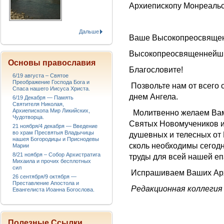
Архиепископу Монреальс
Дальше
Ваше Высокопреосвящен
Высокопреосвященнейш
Основы православия
Благословите!
6/19 августа – Святое
Преображение Господа Бога и
Позвольте нам от всего 
Спаса нашего Иисуса Христа.
днем Ангела.
6/19 Декабря — Память
Святителя Николая,
Архиепископа Мир Ликийских,
Молитвенно желаем Вам,
Чудотворца.
Святых Новомучеников и
21 ноября/4 декабря — Введение
во храм Пресвятыя Владычицы
душевных и телесных от 
нашея Богородицы и Приснодевы
сколь необходимы сегод
Марии
8/21 ноября – Собор Архистратига
труды для всей нашей еп
Михаила и прочих бесплотных
сил
Испрашиваем Ваших Арх
26 сентября/9 октября —
Преставление Апостола и
Редакционная коллегия
Евангелиста Иоанна Богослова.
Полезные Ссылки