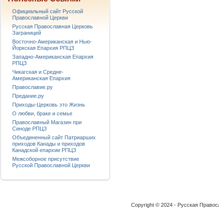
Официальный сайт Русской
Православной Церкви
Русская Православная Церковь
Заграницей
Восточно-Американская и Нью-
Йоркская Епархия РПЦЗ
Западно-Американская Епархия
РПЦЗ
Чикагская и Средне-
Американская Епархия
Православие.ру
Предание.ру
Приходы-Церковь это Жизнь
О любви, браке и семье
Православный Магазин при
Синоде РПЦЗ
Объединенный сайт Патриарших
приходов Канады и приходов
Канадской епархии РПЦЗ
Межсоборное присутствие
Русской Православной Церкви
Copyright © 2024 - Русская Право