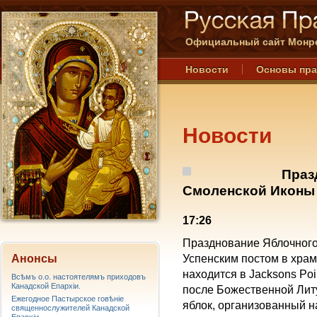
Официальный сайт Монре
Новости
Основы пр
Новости
Праз
Смоленской Иконы 
17:26
Празднование Яблочного
Анонсы
Успенским постом в хра
находится в Jacksons Poi
Всѣмъ о.о. настоятелямъ приходовъ
Канадской Епархiи.
после Божественной Литу
Ежегодное Пастырское говѣніе
яблок, организованный н
священнослужителей Канадской