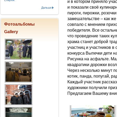
Епархіи.
и в котором приняло учас
и показали своё кулина
Дальше
пироги, пирожки, розочки
замешательстве – как же
Фотоальбомы
совпало с мнением прих
победителя. Все остальн
Gallery
что проведение таких ку
храма станет доброй тра
участниц и участников в
конкурса Выпечки дети н
Рисунка на асфальте. Ма
квадратики дорожки возл
Через несколько минут п
котик, панда, попугай, рад
Каждый участник рассказа
художники получили приз
Предлагаем Вашему вним