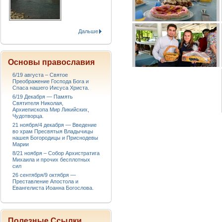
Дальше
Основы православия
6/19 августа – Святое
Преображение Господа Бога и
Спаса нашего Иисуса Христа.
6/19 Декабря — Память
Святителя Николая,
Архиепископа Мир Ликийских,
Чудотворца.
21 ноября/4 декабря — Введение
во храм Пресвятыя Владычицы
нашея Богородицы и Приснодевы
Марии
8/21 ноября – Собор Архистратига
Михаила и прочих бесплотных
сил
26 сентября/9 октября —
Преставление Апостола и
Евангелиста Иоанна Богослова.
Полезные Ссылки