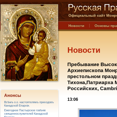
Официальный сайт Монре
Новости
Основы пр
Новости
Пребывание Высок
Архиепископа Монр
престольном празд
Тихона,Патриарха 
Российских, Cambrid
Анонсы
13:06
Всѣмъ о.о. настоятелямъ приходовъ
Канадской Епархiи.
Ежегодное Пастырское говѣніе
священнослужителей Канадской