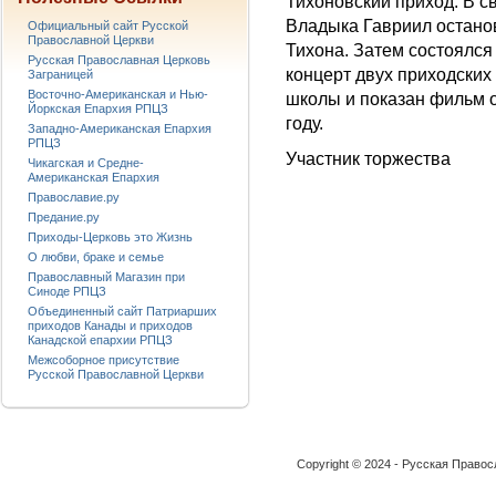
Тихоновский приход. В
Владыка Гавриил остано
Официальный сайт Русской
Православной Церкви
Тихона. Затем состоялся
Русская Православная Церковь
концерт двух приходских
Заграницей
Восточно-Американская и Нью-
школы и показан фильм о
Йоркская Епархия РПЦЗ
году.
Западно-Американская Епархия
РПЦЗ
Участник торжества
Чикагская и Средне-
Американская Епархия
Православие.ру
Предание.ру
Приходы-Церковь это Жизнь
О любви, браке и семье
Православный Магазин при
Синоде РПЦЗ
Объединенный сайт Патриарших
приходов Канады и приходов
Канадской епархии РПЦЗ
Межсоборное присутствие
Русской Православной Церкви
Copyright © 2024 - Русская Право