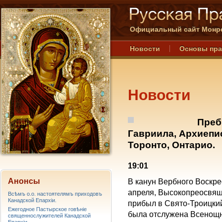
Официальный сайт Монре
Новости
Основы пр
Новости
Преб
Гавриила, Архиепи
Торонто, Онтарио.
19:01
Анонсы
В канун Вербного Воскре
апреля, Высокопреосвящ
Всѣмъ о.о. настоятелямъ приходовъ
Канадской Епархiи.
прибыл в Свято-Троицкий
Ежегодное Пастырское говѣніе
была отслужена Всенощна
священнослужителей Канадской