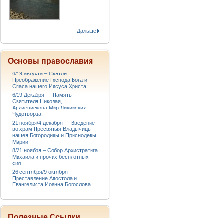
Дальше
Основы православия
6/19 августа – Святое
Преображение Господа Бога и
Спаса нашего Иисуса Христа.
6/19 Декабря — Память
Святителя Николая,
Архиепископа Мир Ликийских,
Чудотворца.
21 ноября/4 декабря — Введение
во храм Пресвятыя Владычицы
нашея Богородицы и Приснодевы
Марии
8/21 ноября – Собор Архистратига
Михаила и прочих бесплотных
сил
26 сентября/9 октября —
Преставление Апостола и
Евангелиста Иоанна Богослова.
Полезные Ссылки