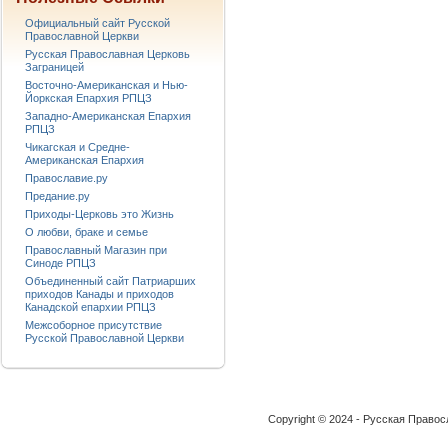
Официальный сайт Русской
Православной Церкви
Русская Православная Церковь
Заграницей
Восточно-Американская и Нью-
Йоркская Епархия РПЦЗ
Западно-Американская Епархия
РПЦЗ
Чикагская и Средне-
Американская Епархия
Православие.ру
Предание.ру
Приходы-Церковь это Жизнь
О любви, браке и семье
Православный Магазин при
Синоде РПЦЗ
Объединенный сайт Патриарших
приходов Канады и приходов
Канадской епархии РПЦЗ
Межсоборное присутствие
Русской Православной Церкви
Copyright © 2024 - Русская Право