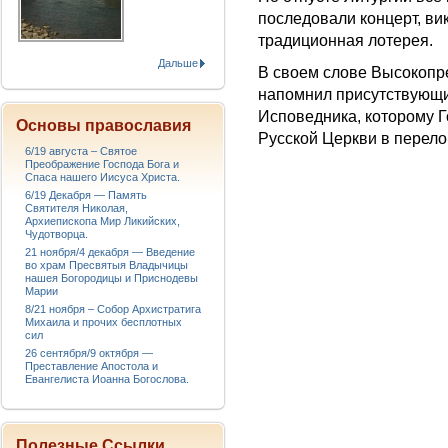
последовали концерт, ви
традиционная лотерея.
Дальше
В своем слове Высокоп
напомнил присутствующим
Исповедника, которому Г
Основы православия
Русской Церкви в перел
6/19 августа – Святое
Преображение Господа Бога и
Спаса нашего Иисуса Христа.
6/19 Декабря — Память
Святителя Николая,
Архиепископа Мир Ликийских,
Чудотворца.
21 ноября/4 декабря — Введение
во храм Пресвятыя Владычицы
нашея Богородицы и Приснодевы
Марии
8/21 ноября – Собор Архистратига
Михаила и прочих бесплотных
сил
26 сентября/9 октября —
Преставление Апостола и
Евангелиста Иоанна Богослова.
Полезные Ссылки