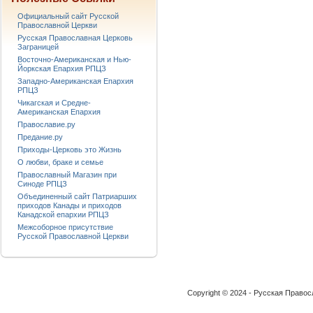
Официальный сайт Русской
Православной Церкви
Русская Православная Церковь
Заграницей
Восточно-Американская и Нью-
Йоркская Епархия РПЦЗ
Западно-Американская Епархия
РПЦЗ
Чикагская и Средне-
Американская Епархия
Православие.ру
Предание.ру
Приходы-Церковь это Жизнь
О любви, браке и семье
Православный Магазин при
Синоде РПЦЗ
Объединенный сайт Патриарших
приходов Канады и приходов
Канадской епархии РПЦЗ
Межсоборное присутствие
Русской Православной Церкви
Copyright © 2024 - Русская Право