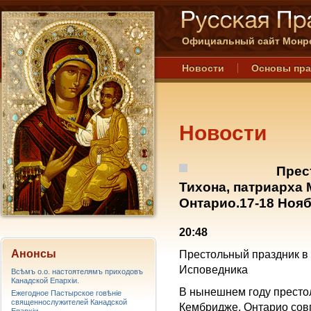
Официальный сайт Монре
Новости
Основы пр
Новости
Прес
Тихона, патриарха
Онтарио.17-18 Нояб
20:48
Анонсы
Престольный праздник в 
Исповедника
Всѣмъ о.о. настоятелямъ приходовъ
Канадской Епархiи.
В нынешнем году престол
Ежегодное Пастырское говѣніе
священнослужителей Канадской
Кембридже, Онтарио совп