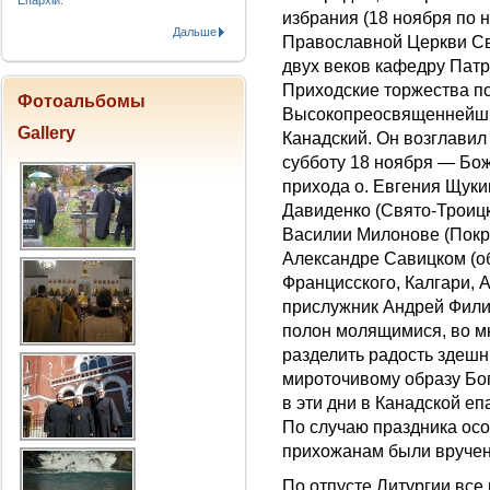
Епархіи.
избрания (18 ноября по 
Дальше
Православной Церкви Св
двух веков кафедру Патр
Приходские торжества п
Фотоальбомы
Высокопреосвященнейши
Gallery
Канадский. Он возглавил
субботу 18 ноября — Бо
прихода о. Евгения Щуки
Давиденко (Свято-Троицк
Василии Милонове (Покро
Александре Савицком (о
Францисского, Калгари, 
прислужник Андрей Фили
полон молящимися, во м
разделить радость здешн
мироточивому образу Бо
в эти дни в Канадской еп
По случаю праздника ос
прихожанам были вруче
По отпусте Литургии все 