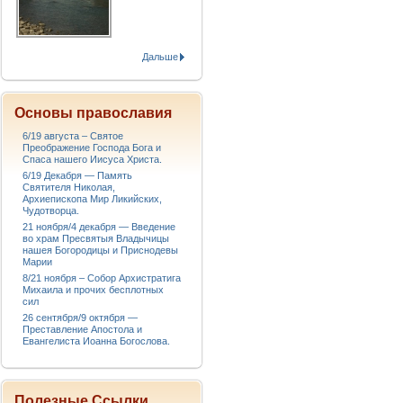
Дальше
Основы православия
6/19 августа – Святое
Преображение Господа Бога и
Спаса нашего Иисуса Христа.
6/19 Декабря — Память
Святителя Николая,
Архиепископа Мир Ликийских,
Чудотворца.
21 ноября/4 декабря — Введение
во храм Пресвятыя Владычицы
нашея Богородицы и Приснодевы
Марии
8/21 ноября – Собор Архистратига
Михаила и прочих бесплотных
сил
26 сентября/9 октября —
Преставление Апостола и
Евангелиста Иоанна Богослова.
Полезные Ссылки