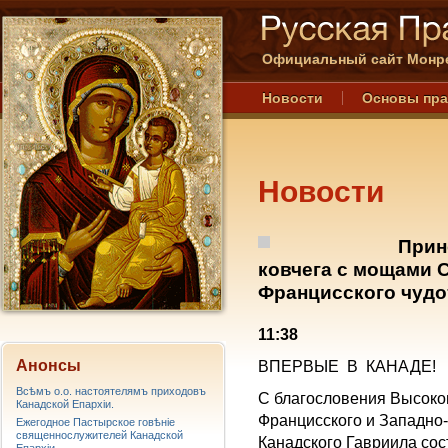
Официальный сайт Монре
Новости
Основы пр
Новости
Прин
ковчега с мощами С
Францисского чудо
11:38
Анонсы
ВПЕРВЫЕ В КАНАДЕ!
Всѣмъ о.о. настоятелямъ приходовъ
C благословения Высоко
Канадской Епархiи.
Францисского и Западно
Ежегодное Пастырское говѣніе
священнослужителей Канадской
Канадского Гавриила сос