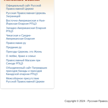
Официальный сайт Русской
Православной Церкви
Русская Православная Церковь
Заграницей
Восточно-Американская и Нью-
Йоркская Епархия РПЦЗ
Западно-Американская Епархия
РПЦЗ
Чикагская и Средне-
Американская Епархия
Православие.ру
Предание.ру
Приходы-Церковь это Жизнь
О любви, браке и семье
Православный Магазин при
Синоде РПЦЗ
Объединенный сайт Патриарших
приходов Канады и приходов
Канадской епархии РПЦЗ
Межсоборное присутствие
Русской Православной Церкви
Copyright © 2024 - Русская Право