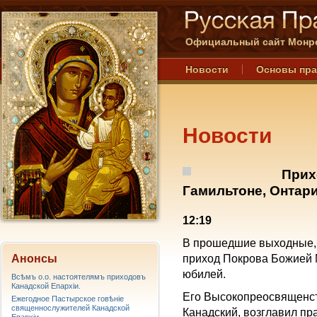
Официальный сайт Монре
Новости
Основы пр
Новости
Прих
Гамильтоне, Онтари
12:19
В прошедшие выходные, с
Анонсы
приход Покрова Божией М
юбилей.
Всѣмъ о.о. настоятелямъ приходовъ
Канадской Епархiи.
Его Высокопреосвященст
Ежегодное Пастырское говѣніе
священнослужителей Канадской
Канадский, возглавил п