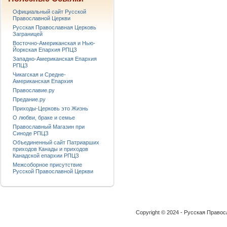
Официальный сайт Русской
Православной Церкви
Русская Православная Церковь
Заграницей
Восточно-Американская и Нью-
Йоркская Епархия РПЦЗ
Западно-Американская Епархия
РПЦЗ
Чикагская и Средне-
Американская Епархия
Православие.ру
Предание.ру
Приходы-Церковь это Жизнь
О любви, браке и семье
Православный Магазин при
Синоде РПЦЗ
Объединенный сайт Патриарших
приходов Канады и приходов
Канадской епархии РПЦЗ
Межсоборное присутствие
Русской Православной Церкви
Copyright © 2024 - Русская Право