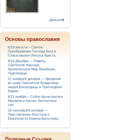
Дальше
Основы православия
6/19 августа – Святое
Преображение Господа Бога и
Спаса нашего Иисуса Христа.
6/19 Декабря — Память
Святителя Николая,
Архиепископа Мир Ликийских,
Чудотворца.
21 ноября/4 декабря — Введение
во храм Пресвятыя Владычицы
нашея Богородицы и Приснодевы
Марии
8/21 ноября – Собор Архистратига
Михаила и прочих бесплотных
сил
26 сентября/9 октября —
Преставление Апостола и
Евангелиста Иоанна Богослова.
Полезные Ссылки