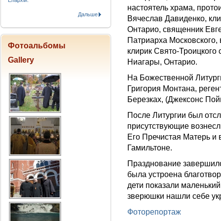
Епархіи.
настоятель храма, прот
Дальше
Вячеслав Давиденко, кли
Онтарио, священник Евге
Патриарха Московского, 
Фотоальбомы
клирик Свято-Троицкого 
Gallery
Ниагары, Онтарио.
На Божественной Литурги
Григория Монтана, реге
Березках, (Джексонс Пойн
После Литургии был отс
присутствующие вознесл
Его Пречистая Матерь и 
Гамильтоне.
Празднование завершилос
была устроена благотвор
дети показали маленький 
зверюшки нашли себе ук
Фоторепортаж