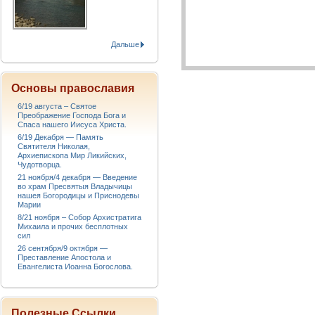
Дальше
Основы православия
6/19 августа – Святое
Преображение Господа Бога и
Спаса нашего Иисуса Христа.
6/19 Декабря — Память
Святителя Николая,
Архиепископа Мир Ликийских,
Чудотворца.
21 ноября/4 декабря — Введение
во храм Пресвятыя Владычицы
нашея Богородицы и Приснодевы
Марии
8/21 ноября – Собор Архистратига
Михаила и прочих бесплотных
сил
26 сентября/9 октября —
Преставление Апостола и
Евангелиста Иоанна Богослова.
Полезные Ссылки