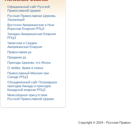
Официальный сайт Русской
Православной Церкви
Русская Православная Церковь
Заграницей
Восточно-Американская и Нью-
Йоркская Епархия РПЦЗ
Западно-Американская Епархия
РПЦЗ
Чикагская и Средне-
Американская Епархия
Православие.ру
Предание.ру
Приходы-Церковь это Жизнь
О любви, браке и семье
Православный Магазин при
Синоде РПЦЗ
Объединенный сайт Патриарших
приходов Канады и приходов
Канадской епархии РПЦЗ
Межсоборное присутствие
Русской Православной Церкви
Copyright © 2024 - Русская Право