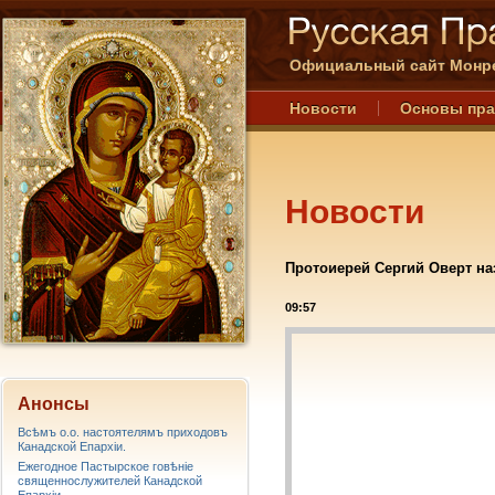
Официальный сайт Монре
Новости
Основы пр
Новости
Протоиерей Сергий Оверт на
09:57
Анонсы
Всѣмъ о.о. настоятелямъ приходовъ
Канадской Епархiи.
Ежегодное Пастырское говѣніе
священнослужителей Канадской