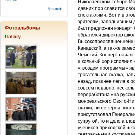
Епархіи.
Николаевском соборе Мо
давних пор славится св
Дальше
спектаклями. Вот и в это
зрителям, заполнившим д
Фотоальбомы
был предложен концерт.
обратился директор шко
Gallery
Высокопреосвященнейши
Канадский, а также заме
Чемский. Концерт началс
школьный хор исполнил н
«гвоздем программы» яв
трогательная сказка, нап
назад, позднее легла в о
совсем недавно, несколь
переработана «на русск
монреальского Свято-Ни
сказки, ни ее герои ниск
присутствовал Генераль
супругой, то и дело апл
учеников приходской шк
театральными костюмами