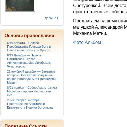
Снегурочкой. Всем доста
приготовленные соборны
Дальше
Предлагаем вашему вни
матушкой Александрой Ме
Михаила Метни.
Основы православия
Фото Альбом
6/19 августа – Святое
Преображение Господа Бога и
Спаса нашего Иисуса Христа.
6/19 Декабря — Память
Святителя Николая,
Архиепископа Мир Ликийских,
Чудотворца.
21 ноября/4 декабря — Введение
во храм Пресвятыя Владычицы
нашея Богородицы и Приснодевы
Марии
8/21 ноября – Собор Архистратига
Михаила и прочих бесплотных
сил
26 сентября/9 октября —
Преставление Апостола и
Евангелиста Иоанна Богослова.
Полезные Ссылки