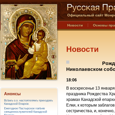
Официальный сайт Монре
Новости
Основы пр
Новости
Рожд
Николаевском собо
18:06
В воскресенье 13 января,
Анонсы
праздника Рождества Хри
храмах Канадской епарх
Всѣмъ о.о. настоятелямъ приходовъ
Канадской Епархiи.
Елки, к которым заблаго
Ежегодное Пастырское говѣніе
сестричества, и, конечно
священнослужителей Канадской