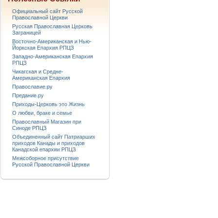
Официальный сайт Русской
Православной Церкви
Русская Православная Церковь
Заграницей
Восточно-Американская и Нью-
Йоркская Епархия РПЦЗ
Западно-Американская Епархия
РПЦЗ
Чикагская и Средне-
Американская Епархия
Православие.ру
Предание.ру
Приходы-Церковь это Жизнь
О любви, браке и семье
Православный Магазин при
Синоде РПЦЗ
Объединенный сайт Патриарших
приходов Канады и приходов
Канадской епархии РПЦЗ
Межсоборное присутствие
Русской Православной Церкви