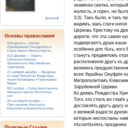
знаменіи свитка, которы
жалость, и горе», но былъ
3;3). Такъ было, и такъ 
Дальше
видимъ, какъ слуги князя
Церковь Христову на дре
Основы православия
дорогіе, что эта самая н
подвергаютъ души ваши в
6/19 августа – Святое
Преображение Господа Бога и
особенно для тѣхъ, кого 
Спаса нашего Иисуса Христа.
станутъ предметомъ отр
6/19 Декабря — Память
Святителя Николая,
расположенія другъ къ д
Архиепископа Мир Ликийских,
Чудотворца.
великихъ предшественни
21 ноября/4 декабря — Введение
всея Украйны Онуфрія н
во храм Пресвятыя Владычицы
нашея Богородицы и Приснодевы
Митрополитомъ Kіевским
Марии
Зарубежной Церкви.
8/21 ноября – Собор Архистратига
Михаила и прочих бесплотных
Ко днямъ Рождества Хри
сил
Того, кто сталъ во главѣ
26 сентября/9 октября —
Преставление Апостола и
доставлять другъ другу
Евангелиста Иоанна Богослова.
о великой радости духов
которыя ниспосланы нам
пѣснопѣніяхъ праздника
Полезные Ссылки