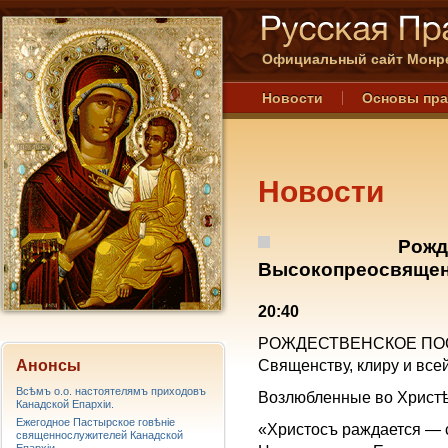
Официальный сайт Монре
Новости
Основы пр
Новости
Рожд
Высокопреосвященс
20:40
РОЖДЕСТВЕНСКОЕ ПО
Анонсы
Священству, клиру и всe
Всѣмъ о.о. настоятелямъ приходовъ
Возлюбленные во Христѣ 
Канадской Епархiи.
Ежегодное Пастырское говѣніе
«Христосъ раждается — 
священнослужителей Канадской