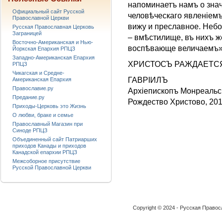
напоминаетъ намъ о знач
Официальный сайт Русской
человѣческаго явленіемъ
Православной Церкви
вижу и преславное. Небо
Русская Православная Церковь
Заграницей
– вмѣстилище, въ нихъ 
Восточно-Американская и Нью-
воспѣвающе величаемъ»
Йоркская Епархия РПЦЗ
Западно-Американская Епархия
ХРИСТОСЪ РАЖДАЕТСЯ
РПЦЗ
Чикагская и Средне-
ГАВРIИЛЪ
Американская Епархия
Православие.ру
Aрхіепископъ Монреальск
Предание.ру
Рождество Христово, 201
Приходы-Церковь это Жизнь
О любви, браке и семье
Православный Магазин при
Синоде РПЦЗ
Объединенный сайт Патриарших
приходов Канады и приходов
Канадской епархии РПЦЗ
Межсоборное присутствие
Русской Православной Церкви
Copyright © 2024 - Русская Право