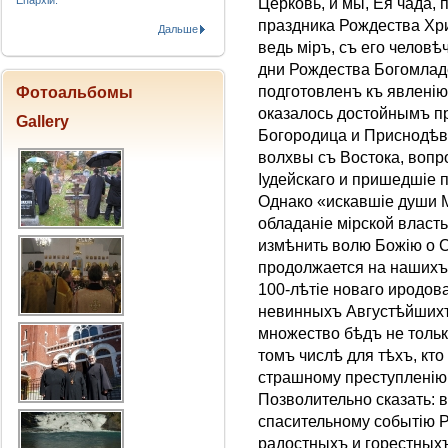
Епархіи.
Церковь, и мы, Ея чада, 
праздника Рождества Хри
Дальше
ведь міръ, съ его человѣ
дни Рождества Богомладе
подготовленъ къ явленію
Фотоальбомы
оказалось достойнымъ пр
Gallery
Богородица и Приснодѣв
волхвы съ Востока, вопр
Iудейскаго и пришедшіе 
Однако «искавшіе души М
обладаніе мірской власть
измѣнить волю Божію о С
продолжается на нашихъ
100-лѣтіе новаго иродов
невинныхъ Августѣйшихъ
множество бѣдъ не только
томъ числѣ для тѣхъ, кт
страшному преступленію
Позволительно сказать: в
спасительному событію 
радостныхъ и горестныхъ