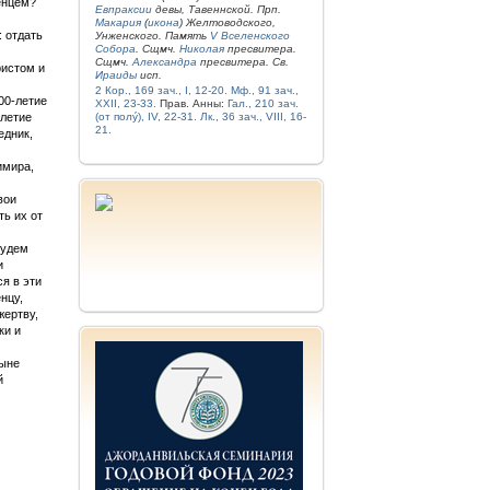
енцем?
Евпраксии
девы, Тавеннской. Прп.
Макария
(
икона
) Желтоводского,
: отдать
Унженского. Память
V Вселенского
Собора
. Сщмч.
Николая
пресвитера.
Сщмч.
Александра
пресвитера. Св.
ристом и
Ираиды
исп.
2 Кор., 169 зач., I, 12-20.
Мф., 91 зач.,
00-летие
XXII, 23-33.
Прав. Анны:
Гал., 210 зач.
-летие
(от полу́), IV, 22-31.
Лк., 36 зач., VIII, 16-
21.
едник,
имира,
вои
ть их от
будем
и
я в эти
нцу,
жертву,
ки и
ныне
й