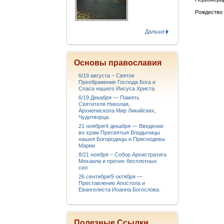
Рождество 
Дальше
Основы православия
6/19 августа – Святое
Преображение Господа Бога и
Спаса нашего Иисуса Христа.
6/19 Декабря — Память
Святителя Николая,
Архиепископа Мир Ликийских,
Чудотворца.
21 ноября/4 декабря — Введение
во храм Пресвятыя Владычицы
нашея Богородицы и Приснодевы
Марии
8/21 ноября – Собор Архистратига
Михаила и прочих бесплотных
сил
26 сентября/9 октября —
Преставление Апостола и
Евангелиста Иоанна Богослова.
Полезные Ссылки