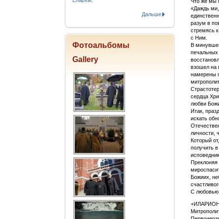
Епархіи.
Что же мы
«Даждь ми,
Дальше
единственн
разум в по
стремясь к 
с Ним.
Фотоальбомы
В минувшем
печальных 
Gallery
восстановл
взошел на 
намерены 
митрополит
Страстотер
сердца Хри
любви Божие
Итак, праз
искать обн
Отечествен
личности, 
Который от
получить в
исповедник
Преклоняя 
мироспасит
Божиих, не
счастливог
С любовью
+ИЛАРИОН
Митрополит
Первоиера