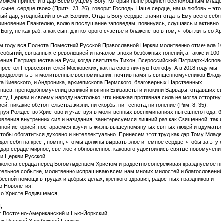
 можем принести в дар Всемогущему Богу, Который ныне родился беспомощным млад
 сыне, сердце твое» (Притч. 23, 26), говорит Господь. Наше сердце, наша любовь – это
ый дар, угоднейший в очах Божиих. Отдать Богу сердце, значит отдать Ему всего себя
виновение Евангелию, волю в послушание заповедям, повинуясь, слушаясь и активно
Богу, не как раб, а как сын, для которого счастье и блаженство в том, чтобы жить со Х
 году вся Полнота Поместной Русской Православной Церкви молитвенно отмечала 1
событий, связанных с революцией и началом эпохи безбожных гонений, а также и 100
ения Патриаршества на Руси, когда святитель Тихон, Всероссийский Патриарх-Испов
престол Первосвятителей Московских, как на свою личную Голгофу. А в 2018 году мы
продолжить эти молитвенные воспоминания, почтив память священномучеников Влад
а Киевского, и Андроника, архиепископа Пермского, благоверных Царственных
пцев, преподобномучениц великой княгини Елизаветы и инокини Варвары, отдавших с
сту, Церкви и своему народу настолько, что никакая противная сила не могла отторгну
й, никакие обстоятельства жизни: ни скорбь, ни теснота, ни гонение (Рим. 8, 35).
днуя Рождество Христово и участвуя в молитвенных воспоминаниях нынешнего года, 
овления внутренних сил и назидания, заинтересуемся лишний раз как Священной, так 
ной историей, постараемся изучить жизнь вышеупомянутых святых людей и вдуматьс
чтобы обогатиться духовно и интеллектуально. Принесем этот труд как дар Тому Младе
дал себя на крест, помня, что мы должны вырвать злое и темное сердце, чтобы за эту 
 дар сердце мирное, светлое и обновленное, какового удостоились святые новомучени
и Церкви Русской.
колена сердца перед Богомладенцем Христом и радостно сопереживая празднуемое 
ельное событие, молитвенно испрашиваю всем нам многих милостей и благословени
бесной помощи в трудах и добрых делах, крепкого здравия, радостных праздников и
о Новолетия!
 о Христе Родившемся,
,
 Восточно-Американский и Нью-Йоркский,
рх Русской Зарубежной Церкви.