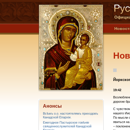
Официа
Новост
Нов
Йоркско
19:42
Возлюбленн
дорогие бр
Анонсы
С чувством
нашего Ии
Всѣмъ о.о. настоятелямъ приходовъ
Канадской Епархiи.
По мысли о
явиться на
Ежегодное Пастырское говѣніе
священнослужителей Канадской
– поклонен