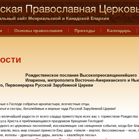
льный сайт Монреальской и Канадской Епархии
и
Основы православия
Приходы
Календарь
ости
Рождественское послание Высокопреосвященнейшего
Илариона, митрополита Восточно-Американского и Нью
го, Первоиерарха Русской Зарубежной Церкви
ые о Господе собратья-архипастыри, всечестные отцы,
атья и сестры, боголюбивые и верные чада Русской Зарубежной Церкви!
 величайшей радости от всего сердца приветствую всех вас с торжеством Рождества
суса Христа и приближающимся праздником Крещения Господня!
дного из церковных песнопений, восхваляющих сие священное событие, когда Бог бл
 землю, весь мир спешил принести Ему дары: «земля – вертеп, бессловесные – ясли,
ие, волхвы – драгоценные дары, ангелы – хвалебную песнь».