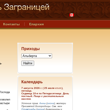
Контакты
Епархия
Приходы
-
Календарь
7 августа 2026 г. ( 25 июля ст.ст.),
пятница.
 Господа
Седмица 10-я по Пятидесятнице. День
постный.
Пища с растительным
маслом.
аговолил
 пастыри
Успение прав.
Анны
(
икона
), матери
Пресвятой Богородицы. Свв. жен
Олимпиады
(
икона
) диакониссы и