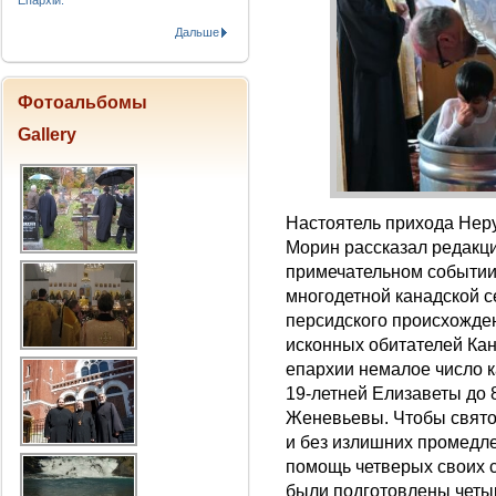
Епархіи.
Дальше
Фотоальбомы
Gallery
Настоятель прихода Нер
Морин рассказал редакц
примечательном событи
многодетной канадской с
персидского происхожден
исконных обитателей Ка
епархии немалое число к
19-летней Елизаветы до
Женевьевы. Чтобы свято
и без излишних промедл
помощь четверых своих 
были подготовлены четыр