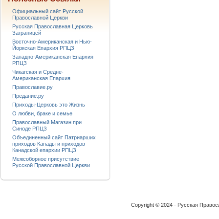
Официальный сайт Русской
Православной Церкви
Русская Православная Церковь
Заграницей
Восточно-Американская и Нью-
Йоркская Епархия РПЦЗ
Западно-Американская Епархия
РПЦЗ
Чикагская и Средне-
Американская Епархия
Православие.ру
Предание.ру
Приходы-Церковь это Жизнь
О любви, браке и семье
Православный Магазин при
Синоде РПЦЗ
Объединенный сайт Патриарших
приходов Канады и приходов
Канадской епархии РПЦЗ
Межсоборное присутствие
Русской Православной Церкви
Copyright © 2024 - Русская Право