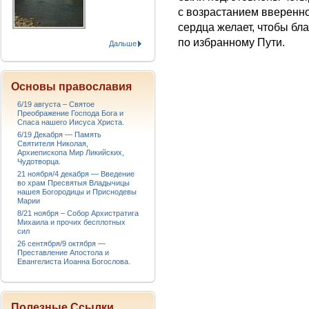
с возрастанием вверенно
сердца желает, чтобы бл
по избранному Пути.
Дальше
Основы православия
6/19 августа – Святое
Преображение Господа Бога и
Спаса нашего Иисуса Христа.
6/19 Декабря — Память
Святителя Николая,
Архиепископа Мир Ликийских,
Чудотворца.
21 ноября/4 декабря — Введение
во храм Пресвятыя Владычицы
нашея Богородицы и Приснодевы
Марии
8/21 ноября – Собор Архистратига
Михаила и прочих бесплотных
сил
26 сентября/9 октября —
Преставление Апостола и
Евангелиста Иоанна Богослова.
Полезные Ссылки