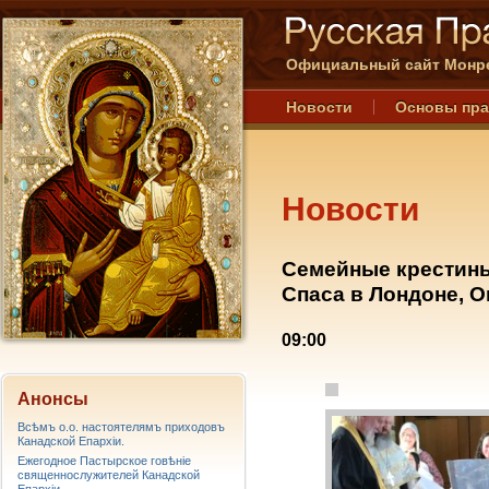
Официальный сайт Монре
Новости
Основы пр
Новости
Семейные крестины
Спаса в Лондоне, Он
09:00
Анонсы
Всѣмъ о.о. настоятелямъ приходовъ
Канадской Епархiи.
Ежегодное Пастырское говѣніе
священнослужителей Канадской