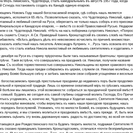
па Мvръ Ликійскихъ, Чудотворца, сталъ каѳедральнымъ въ августѣ 1957 года, когда
ій Сѵнодъ постановилъ создать въ Канадѣ единую епархію.
ющемъ Новомъ Году нашей богоспасаемой епархіи, гдѣ соборъ нашъ является
ющимъ, исполнится 65 лѣтъ. Позволительно сказать, что Чудотворецъ Николай, едва л
таемый и любимый святой на Руси, оберегаетъ не только нашъ соборъ и его прихожан
онреальскую и Канадскую епархію, — вмѣстѣ со всей Православной Русью. Недаром
или о св. Чудотворцѣ Николаѣ: «Нѣтъ на насъ поборника супротивъ Николы», «Попро
онъ скажетъ Спасу». А Св. Праведный Іоаннъ Кронштадтскій въ своемъ словѣ на Никол
ибавлялъ: «Всѣхъ добрыхъ дѣлъ его невозможно исчислить по причинѣ множества».
сказалъ извѣстный нашъ писатель Александръ Купринъ: «…Русь такъ освоила его пр
образъ, что сталъ извѣка Никола милостивый ея любимымъ святителемъ и ходатаемъ.»
9 декабря на Руси въ старину пріурочены были такъ называемыя
братчины:
приходскія
стрѣчи. Такія встрѣчи, что совершались на праздникѣ св. Николая, получили названіе
ины
. Съ особою торжественностью совершались Никольщины во время храмового пра
в. Николая. Тогда наши предки собирались въ церкви, служили св. Николаю молебны, 
однику Божію большую свѣчу и затѣмъ заключали свои собранія угощеніями и веселье
 богоспасаемомъ приходѣ престольные праздники до недавнихъ поръ были продолже
тельной и прекрасной традиціи. Лишь со времени охватившей міръ по грѣхамъ нашимъ
й болѣзни мы лишились этой возможности: собраться за праздничной трапезой вмѣстѣ
 семьей. Будемъ же сегодня изъ самой глубины сердечной молить Господа, Его Преч
ятыхъ угодниковъ, и, конечно же, Чудотворца и Ходатая нашего, Святителя Николая, ч
эти поскорѣе миновали, чтобы вернулись къ намъ наши приходскіе праздники, нашъ
порядокъ богослуженій. Уповаемъ, что по милости Божіей, въ скоромъ будущемъ пол
къ лучшему, и мы станемъ молиться и праздновать вмѣстѣ, какъ прежде. И, быть мо
можемъ оцѣнить эту вновь дарованную намъ радость по достоинству, во всей ея полн
стающіеся дни Рождественскаго поста будемъ творить милости, подражая Святителю 
акъ сказано праведнымъ Іоанномъ Кронштадтскимъ, отличался «почти безпримѣрным