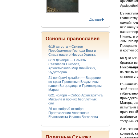
архіеписко
Архіерейск
Въ наступа
главенству
Дальше
самый почи
всю нашу М
наши говор
Николу, и 
Основы православия
Зимняго пр
Прекрасно 
6/19 августа – Святое
и кроткій 
Преображение Господа Бога и
Спаса нашего Иисуса Христа.
Ко дню 6/1
6/19 Декабря — Память
братскія в
Святителя Николая,
Никольщ
Архиепископа Мир Ликийских,
въ честь с
Чудотворца.
ставили уг
21 ноября/4 декабря — Введение
во храм Пресвятыя Владычицы
Въ нашемъ
нашея Богородицы и Приснодевы
этой трога
Марии
губительно
8/21 ноября – Собор Архистратига
приходской
Михаила и прочих бесплотных
Матерь, св
сил
испытанія 
26 сентября/9 октября —
привычный 
Преставление Апостола и
измѣнится 
Евангелиста Иоанна Богослова.
тогда мы с
А въ эти о
который, к
Полезные Ссылки