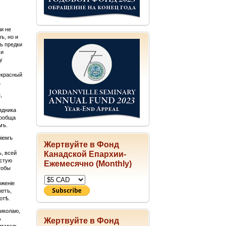
и не
ъ, но и
ъ предки
си
у
екрасный
.
,
здника
сообща
мъ.
ніемъ
Жертвуйте в Фонд
, всей
Канадской Епархии-
истую
Ежемесячно (Monthly)
тобы
оженіе
жетъ,
отѣ.
Николаю,
ъ
Жертвуйте в Фонд