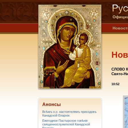
Официа
Новост
Нов
СЛОВО К
Свято-Ни
10:52
Анонсы
Всѣмъ о.о. настоятелямъ приходовъ
Канадской Епархiи.
Ежегодное Пастырское говѣніе
священнослужителей Канадской