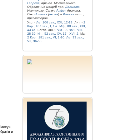
Георгия
, архиеп. Могилевского.
Обретение мощей прп.
Далмата
Исетского. Сщмч.
Алфея
диакона.
Свв.
Николая
(
икона
) и
Иоанна
испп.,
пресвитеров.
Утр. -
Лк., 106 зач., XXI, 12-19.
Лит. -
2
Кор., 167 зач., I, 1-7.
Мф., 88 зач., XXI,
43-46.
Блгвв. кнн.:
Рим., 99 зач., VIII,
28-39.
Ин., 52 зач., XV, 17 - XVI, 2.
Мц.:
2 Кор., 181 зач., VI, 1-10.
Лк., 33 зач.,
VII, 36-50
.
Пасху»,
братія и