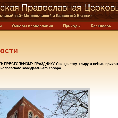
льный сайт Монреальской и Канадской Епархии
и
Основы православия
Приходы
Календарь
ости
Ъ ПРЕСТОЛЬНОМУ ПРАЗДНИКУ. Священству, клиру и всѣмъ прихо
колаевскаго каѳедральнаго собора.