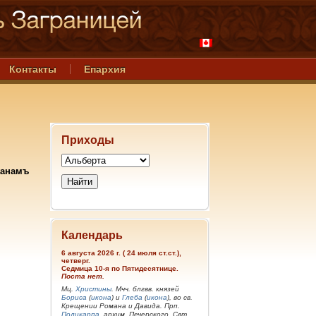
Контакты
Епархия
Приходы
жанамъ
Календарь
6 августа 2026 г. ( 24 июля ст.ст.),
четверг.
Седмица 10-я по Пятидесятнице.
Поста нет.
Мц.
Христины
. Мчч. блгвв. князей
Бориса
(
икона
) и
Глеба
(
икона
), во св.
Крещении Романа и Давида. Прп.
Поликарпа
, архим. Печерского. Свт.