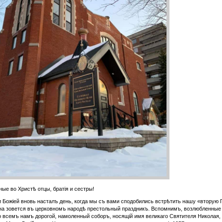
ые во Христѣ отцы, братія и сестры!
 Божіей вновь насталъ день, когда мы съ вами сподобились встрѣтить нашу «вторую 
на зовется въ церковномъ народѣ престольный праздникъ. Вспомнимъ, возлюбленные 
о всемъ намъ дорогой, намоленный соборъ, носящій имя великаго С
вятителя Николая,