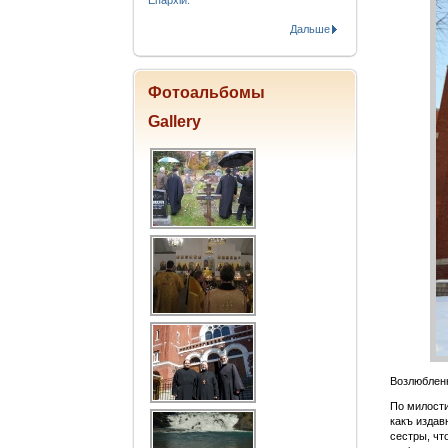
Епархіи.
Дальше
Фотоальбомы
Gallery
Возлюбленн
По милости
какъ издав
сестры, чт