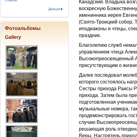
Епархіи.
Канадский. Владыка возг
воскресную Божественну
Дальше
именинника иерея Евген
(Свято-Троицкий собор, 
Фотоальбомы
иподиаконы и чтецы, сп
праздник.
Gallery
Благолепию служб немал
управлением чтеца Алек
Высокопреосвященный А
присутствующим о жизни 
Далее последовал молебе
которого состоялось на
Сестры прихода Раисы Р
прихода. Затем была пр
подготовленная ученикам
музыкальные номера, так
продемонстрировать гост
случаю Высокопреосвяще
решающая роль отведена
Веры. Настоятель приход