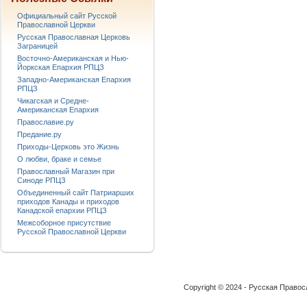
Официальный сайт Русской
Православной Церкви
Русская Православная Церковь
Заграницей
Восточно-Американская и Нью-
Йоркская Епархия РПЦЗ
Западно-Американская Епархия
РПЦЗ
Чикагская и Средне-
Американская Епархия
Православие.ру
Предание.ру
Приходы-Церковь это Жизнь
О любви, браке и семье
Православный Магазин при
Синоде РПЦЗ
Объединенный сайт Патриарших
приходов Канады и приходов
Канадской епархии РПЦЗ
Межсоборное присутствие
Русской Православной Церкви
Copyright © 2024 - Русская Право