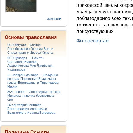
приходской школы возрос
двадцати двух в настоящ
поблагодарило всех тех,
Дальше
торжеств, ставших поис
присутствующих.
Основы православия
Фоторепортаж
6/19 августа – Святое
Преображение Господа Бога и
Спаса нашего Иисуса Христа.
6/19 Декабря — Память
Святителя Николая,
Архиепископа Мир Ликийских,
Чудотворца.
21 ноября/4 декабря — Введение
во храм Пресвятыя Владычицы
нашея Богородицы и Приснодевы
Марии
8/21 ноября – Собор Архистратига
Михаила и прочих бесплотных
сил
26 сентября/9 октября —
Преставление Апостола и
Евангелиста Иоанна Богослова.
Полезные Ссылки