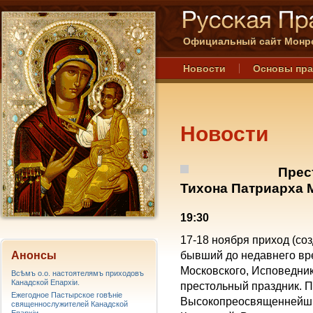
Официальный сайт Монре
Новости
Основы пр
Новости
Прес
Тихона Патриарха 
19:30
17-18 ноября приход (со
Анонсы
бывший до недавнего вр
Московского, Исповедника
Всѣмъ о.о. настоятелямъ приходовъ
Канадской Епархiи.
престольный праздник. П
Ежегодное Пастырское говѣніе
Высокопреосвященнейши
священнослужителей Канадской