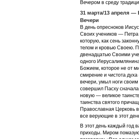
Вечером в среду традиц
31 марта/13 апреля —
Вечери
В день опресноков Иисус
Своих учеников — Петра 
которую, как сень закон
телом и кровью Своею. П
двенадцатью Своими уче
одного Иерусалимлянина (
Божием, которое не от ми
смирение и чистота духа 
вечери, умыл ноги своим
совершил Пасху сначала 
новую — великое таинст
таинства святого причащ
Православная Церковь в
все верующие в этот де
В этот день каждый год в
приходы. Миром помазую