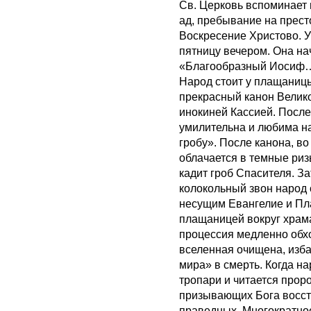
Св. Церковь вспоминает 
ад, пребывание на прес
Воскресение Христово. У
пятницу вечером. Она на
«Благообразный Иосиф…»
Народ стоит у плащаниц
прекрасный канон Велик
инокиней Кассией. После
умилительна и любима н
гробу». После канона, в
облачается в темные риз
кадит гроб Спасителя. З
колокольный звон народ 
несущим Евангелие и Пл
плащаницей вокруг храм
процессия медленно обхо
вселенная очищена, изб
мира» в смерть. Когда на
тропари и читается прор
призывающих Бога восста
праведных. Многократно