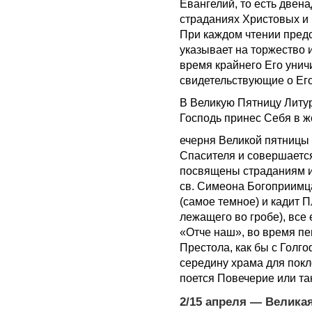
Евангелий, то есть двен
страданиях Христовых и
При каждом чтении пред
указывает на торжество 
время крайнего Его унич
свидетельствующие о Ег
В Великую Пятницу Литур
Господь принес Себя в ж
ечерня Великой пятницы
Спасителя и совершаетс
посвящены страданиям и
св. Симеона Богоприимц
(самое темное) и кадит 
лежащего во гробе), все
«Отче наш», во время пе
Престола, как бы с Голго
середину храма для покл
поется Повечерие или т
2/15 апреля — Велика