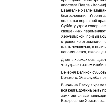
апостола Павла к Коринф
Евангелие о запечатыван
благословения. Утреня з
являются вершиной прав
Субботу утром совершает
священники переменяют 
Херувимской, призывающ
отрешение от земного, п
плоть человеча», в вели
напоминается, какою цен
Днем в храмах освящаютс
что украсит затем изоби
Вечерня Великой субботы
Великого. Эта служба п
В ночь на Пасху в храме
вся книга должна быть пр
зажигаются все паникади
Воскресение Христово…