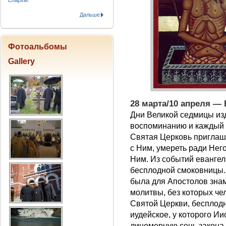
Епархіи.
Дальше
Фотоальбомы
Gallery
28 марта/10 апреля —
Дни Великой седмицы и
воспоминанию и каждый 
Святая Церковь приглаша
с Ним, умереть ради Нег
Ним. Из событий еванге
бесплодной смоковницы.
была для Апостолов зна
молитвы, без которых че
Святой Церкви, бесплод
иудейское, у которого Ии
лицемерную сень закона,