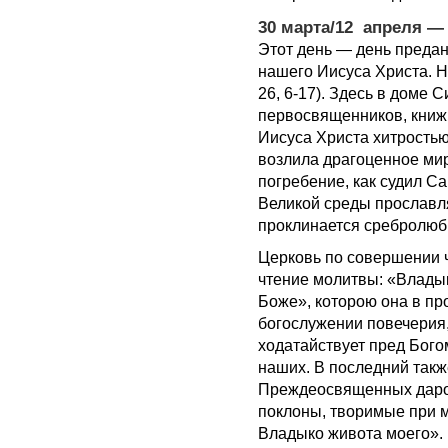
30 марта/12 апреля —
Этот день — день предан
нашего Иисуса Христа. Н
26, 6-17). Здесь в доме 
первосвященников, книж
Иисуса Христа хитростью
возлила драгоценное мир
погребение, как судил Са
Великой среды прославл
проклинается сребролюби
Церковь по совершении 
чтение молитвы: «Влады
Боже», которою она в пр
богослужении повечерия,
ходатайствует пред Бог
наших. В последний такж
Преждеосвященных даров
поклоны, творимые при 
Владыко живота моего».