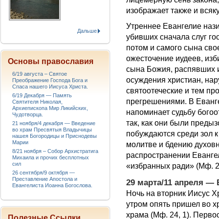
изображает также и всяк
Утреннее Евангелие нази
Дальше
убивших сначала слуг го
потом и самого сына сво
ожесточение иудеев, изб
Основы православия
сына Божия, распявших и
6/19 августа – Святое
осуждения христиан, на
Преображение Господа Бога и
Спаса нашего Иисуса Христа.
святоотеческие и тем п
6/19 Декабря — Память
прегрешениями. В Еванге
Святителя Николая,
Архиепископа Мир Ликийских,
напоминает судьбу богоо
Чудотворца.
так, как они были пред
21 ноября/4 декабря — Введение
во храм Пресвятыя Владычицы
побуждаются среди зол к
нашея Богородицы и Приснодевы
Марии
молитве и бдению духов
8/21 ноября – Собор Архистратига
распространении Еванге
Михаила и прочих бесплотных
сил
«избранных ради» (Мф. 2
26 сентября/9 октября —
Преставление Апостола и
29 марта/11 апреля —
Евангелиста Иоанна Богослова.
Ночь на вторник Иисус Х
утром опять пришел во х
храма (Мф. 24, 1). Перв
Полезные Ссылки