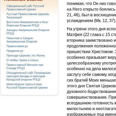
понимая, что Он них гово
Официальный сайт Русской
на Него открыто боялись
Православной Церкви
Русская Православная Церковь
21, 46), был в восхищении
Заграницей
услаждением (Мк. 12, 37)
Восточно-Американская и Нью-
Йоркская Епархия РПЦЗ
На утрени этого дня всп
Западно-Американская Епархия
РПЦЗ
Матфея (22 глава с 15 с
Чикагская и Средне-
вторника заимствовано из
Американская Епархия
продолжения положенног
Православие.ру
Предание.ру
пришествии Христовом. 
Приходы-Церковь это Жизнь
особенно призывает вер
О любви, браке и семье
целесообразному употре
Православный Магазин при
Синоде РПЦЗ
особенно на дела милосе
Объединенный сайт Патриарших
заслугу себе самому, ког
приходов Канады и приходов
Канадской епархии РПЦЗ
сих братий Моих меньших
Межсоборное присутствие
этого дня Святая Церков
Русской Православной Церкви
духовного бодрствования
совершенствования. При
всегдашнюю готовность 
милостынею и неотлагат
изображаемых под имене