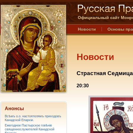
Официальный сайт Монре
Новости
Основы пр
Новости
Страстная Седмица
20:30
Анонсы
Всѣмъ о.о. настоятелямъ приходовъ
Канадской Епархiи.
Ежегодное Пастырское говѣніе
священнослужителей Канадской