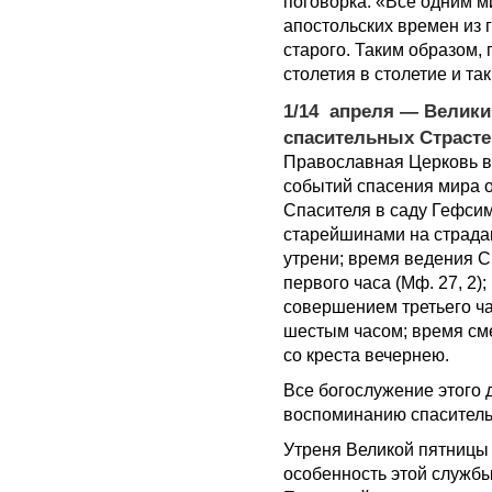
поговорка: «Все одним м
апостольских времен из 
старого. Таким образом, 
столетия в столетие и та
1/14 апреля — Велики
спасительных Страсте
Православная Церковь в
событий спасения мира 
Спасителя в саду Гефси
старейшинами на страдан
утрени; время ведения С
первого часа (Мф. 27, 2)
совершением третьего ч
шестым часом; время сме
со креста вечернею.
Все богослужение этого 
воспоминанию спасительн
Утреня Великой пятницы 
особенность этой служб