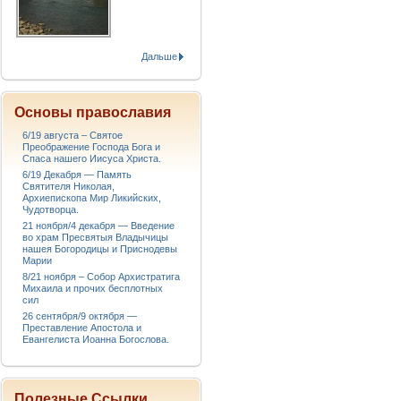
Дальше
Основы православия
6/19 августа – Святое
Преображение Господа Бога и
Спаса нашего Иисуса Христа.
6/19 Декабря — Память
Святителя Николая,
Архиепископа Мир Ликийских,
Чудотворца.
21 ноября/4 декабря — Введение
во храм Пресвятыя Владычицы
нашея Богородицы и Приснодевы
Марии
8/21 ноября – Собор Архистратига
Михаила и прочих бесплотных
сил
26 сентября/9 октября —
Преставление Апостола и
Евангелиста Иоанна Богослова.
Полезные Ссылки