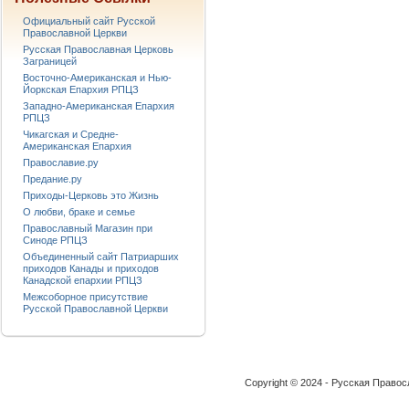
Официальный сайт Русской
Православной Церкви
Русская Православная Церковь
Заграницей
Восточно-Американская и Нью-
Йоркская Епархия РПЦЗ
Западно-Американская Епархия
РПЦЗ
Чикагская и Средне-
Американская Епархия
Православие.ру
Предание.ру
Приходы-Церковь это Жизнь
О любви, браке и семье
Православный Магазин при
Синоде РПЦЗ
Объединенный сайт Патриарших
приходов Канады и приходов
Канадской епархии РПЦЗ
Межсоборное присутствие
Русской Православной Церкви
Copyright © 2024 - Русская Право