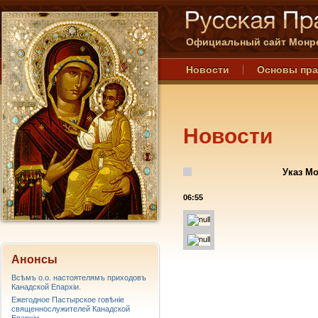
Официальный сайт Монре
Новости
Основы пр
Новости
Указ М
06:55
Анонсы
Всѣмъ о.о. настоятелямъ приходовъ
Канадской Епархiи.
Ежегодное Пастырское говѣніе
священнослужителей Канадской