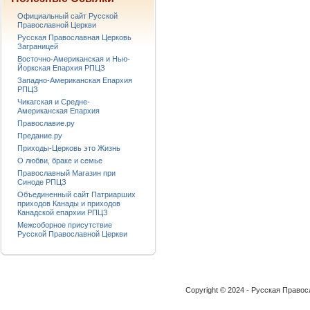
Официальный сайт Русской
Православной Церкви
Русская Православная Церковь
Заграницей
Восточно-Американская и Нью-
Йоркская Епархия РПЦЗ
Западно-Американская Епархия
РПЦЗ
Чикагская и Средне-
Американская Епархия
Православие.ру
Предание.ру
Приходы-Церковь это Жизнь
О любви, браке и семье
Православный Магазин при
Синоде РПЦЗ
Объединенный сайт Патриарших
приходов Канады и приходов
Канадской епархии РПЦЗ
Межсоборное присутствие
Русской Православной Церкви
Copyright © 2024 - Русская Право