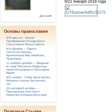
9/22 января 2018 года
Дальше
Основы православия
6/19 августа – Святое
Преображение Господа Бога и
Спаса нашего Иисуса Христа.
6/19 Декабря — Память
Святителя Николая,
Архиепископа Мир Ликийских,
Чудотворца.
21 ноября/4 декабря — Введение
во храм Пресвятыя Владычицы
нашея Богородицы и Приснодевы
Марии
8/21 ноября – Собор Архистратига
Михаила и прочих бесплотных
сил
26 сентября/9 октября —
Преставление Апостола и
Евангелиста Иоанна Богослова.
Полезные Ссылки