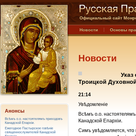
Официальный сайт Монре
Новости
Основы пр
Новости
Указ
Троицкой Духовной
21:14
Увѣдомленie
Анонсы
Всѣмъ о.о. настоятелям
Всѣмъ о.о. настоятелямъ приходовъ
Канадской Епархiи.
Канадской Епархiи.
Ежегодное Пастырское говѣніе
Симъ увѣдомляется, что 
священнослужителей Канадской