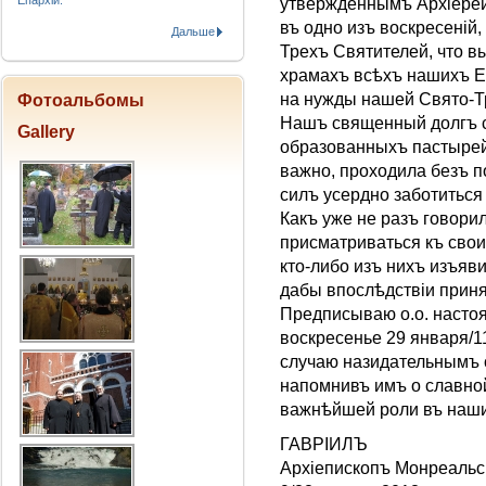
Епархіи.
утвержденнымъ Арxiерей
въ одно изъ воскресенiй
Дальше
Трехъ Святителей, что вы
храмахъ всѣхъ нашихъ Е
на нужды нашей Свято-Т
Фотоальбомы
Нашъ священный долгъ с
Gallery
образованныхъ пастырей
важно, проходила безъ п
силъ усердно заботиться
Какъ уже не разъ говорил
присматриваться къ свои
кто-либо изъ нихъ изъяв
дабы впослѣдствiи приня
Предписываю о.о. насто
воскресенье 29 января/
случаю назидательнымъ
напомнивъ имъ о славной
важнѣйшей роли въ наши
ГАВРIИЛЪ
Архieпископъ Монреальск