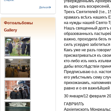
Епархіи.
утвержденнымъ Арxiерей
въ одно изъ воскресенiй
Дальше
Трехъ Святителей (т.е., 1
храмахъ всѣхъ нашихъ Е
на нужды нашей Свято-Т
Фотоальбомы
Нашъ священный долгъ с
Gallery
образованныхъ пастырей
важно, проходила безъ п
силъ усердно заботиться
Какъ уже не разъ говорил
присматриваться къ свои
кто-либо изъ нихъ изъяв
дабы впослѣдствiи приня
Предписываю о.о. насто
его умѣстнымъ сему слу
прихожанамъ, напомнивъ
равно и о ея важнѣйшей
30 января/12 февраля 20
ГАВРIИЛЪ
Архieпископъ Монреальск