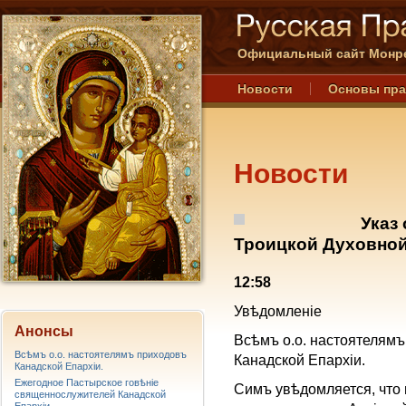
Официальный сайт Монре
Новости
Основы пр
Новости
Указ
Троицкой Духовной
12:58
Увѣдомленie
Анонсы
Всѣмъ о.о. настоятелям
Всѣмъ о.о. настоятелямъ приходовъ
Канадской Епархiи.
Канадской Епархiи.
Ежегодное Пастырское говѣніе
Симъ увѣдомляется, что 
священнослужителей Канадской