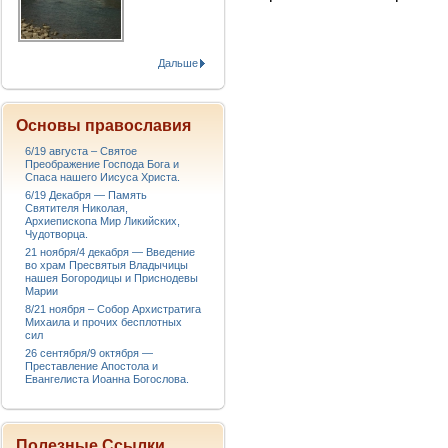
Дальше
Основы православия
6/19 августа – Святое
Преображение Господа Бога и
Спаса нашего Иисуса Христа.
6/19 Декабря — Память
Святителя Николая,
Архиепископа Мир Ликийских,
Чудотворца.
21 ноября/4 декабря — Введение
во храм Пресвятыя Владычицы
нашея Богородицы и Приснодевы
Марии
8/21 ноября – Собор Архистратига
Михаила и прочих бесплотных
сил
26 сентября/9 октября —
Преставление Апостола и
Евангелиста Иоанна Богослова.
Полезные Ссылки