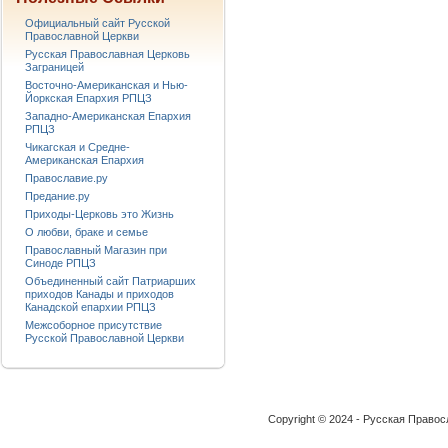
Официальный сайт Русской
Православной Церкви
Русская Православная Церковь
Заграницей
Восточно-Американская и Нью-
Йоркская Епархия РПЦЗ
Западно-Американская Епархия
РПЦЗ
Чикагская и Средне-
Американская Епархия
Православие.ру
Предание.ру
Приходы-Церковь это Жизнь
О любви, браке и семье
Православный Магазин при
Синоде РПЦЗ
Объединенный сайт Патриарших
приходов Канады и приходов
Канадской епархии РПЦЗ
Межсоборное присутствие
Русской Православной Церкви
Copyright © 2024 - Русская Право