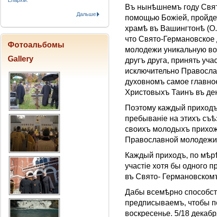
Епархіи.
Въ нынѣшнемъ году Свят
Дальше
помощью Божiей, пройде
храмѣ въ Вашингтонѣ (О.
что Свято-Германовское
Фотоальбомы
молодежи уникальную во
Gallery
другъ друга, принять уча
исключительно Правосла
духовномъ самое главное
Христовыхъ Таинъ въ ден
Поэтому каждый приходъ 
пребыванie на этихъ съ
своихъ молодыхъ прихожа
Православной молодежи
Каждый приходъ, по мѣр
участiе хотя бы одного 
въ Свято- Германовском
Дабы всемѣрно способств
предписываемъ, чтобы п
воскресенье. 5/18 декаб