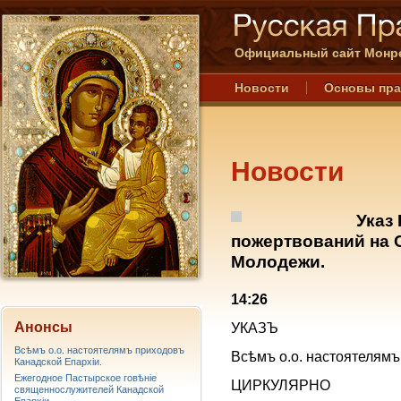
Официальный сайт Монре
Новости
Основы пр
Новости
Указ
пожертвований на 
Молодежи.
14:26
Анонсы
УКАЗЪ
Всѣмъ о.о. настоятелямъ приходовъ
Всѣмъ о.о. настоятелямъ
Канадской Епархiи.
Ежегодное Пастырское говѣніе
ЦИРКУЛЯРНО
священнослужителей Канадской