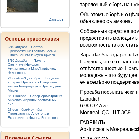
тарелочный сборъ на ну
Объ этомъ сборѣ и о цѣл
Дальше
объявлено съ амвона.
Собранныя средства пом
предоставить молодымъ
Основы православия
возможность также стать
6/19 августа – Святое
Преображение Господа Бога и
Заранѣе благодарю всѣх
Спаса нашего Иисуса Христа.
6/19 Декабря — Память
Надеюсь, что о.о. насто
Святителя Николая,
отвѣтственностью. Намъ 
Архиепископа Мир Ликийских,
Чудотворца.
молодежь – это будущее
21 ноября/4 декабря — Введение
ея всемѣрно поддержива
во храм Пресвятыя Владычицы
нашея Богородицы и Приснодевы
Марии
Просьба посылать чеки на
8/21 ноября – Собор Архистратига
Lagodich
Михаила и прочих бесплотных
сил
6783 32 Ave
26 сентября/9 октября —
Montreal, QC H1T 3C9
Преставление Апостола и
Евангелиста Иоанна Богослова.
ГАВРIИЛЪ
Архiпископъ Монреальскi
Полезные Ссылки