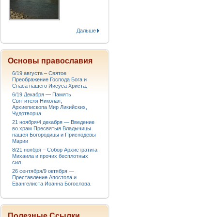
Дальше
Основы православия
6/19 августа – Святое
Преображение Господа Бога и
Спаса нашего Иисуса Христа.
6/19 Декабря — Память
Святителя Николая,
Архиепископа Мир Ликийских,
Чудотворца.
21 ноября/4 декабря — Введение
во храм Пресвятыя Владычицы
нашея Богородицы и Приснодевы
Марии
8/21 ноября – Собор Архистратига
Михаила и прочих бесплотных
сил
26 сентября/9 октября —
Преставление Апостола и
Евангелиста Иоанна Богослова.
Полезные Ссылки