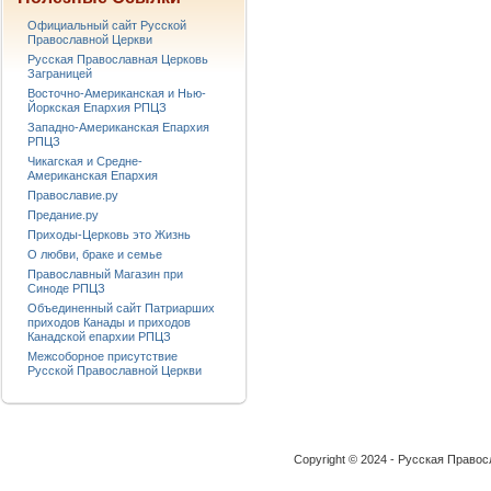
Официальный сайт Русской
Православной Церкви
Русская Православная Церковь
Заграницей
Восточно-Американская и Нью-
Йоркская Епархия РПЦЗ
Западно-Американская Епархия
РПЦЗ
Чикагская и Средне-
Американская Епархия
Православие.ру
Предание.ру
Приходы-Церковь это Жизнь
О любви, браке и семье
Православный Магазин при
Синоде РПЦЗ
Объединенный сайт Патриарших
приходов Канады и приходов
Канадской епархии РПЦЗ
Межсоборное присутствие
Русской Православной Церкви
Copyright © 2024 - Русская Право