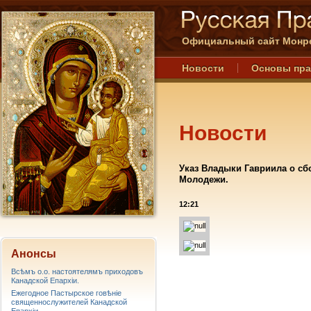
Официальный сайт Монре
Новости
Основы пр
Новости
Указ Владыки Гавриила о сб
Молодежи.
12:21
Анонсы
Всѣмъ о.о. настоятелямъ приходовъ
Канадской Епархiи.
Ежегодное Пастырское говѣніе
священнослужителей Канадской