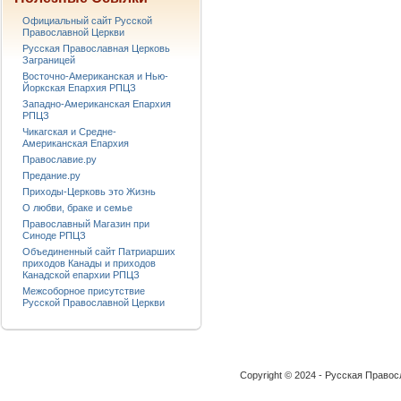
Официальный сайт Русской
Православной Церкви
Русская Православная Церковь
Заграницей
Восточно-Американская и Нью-
Йоркская Епархия РПЦЗ
Западно-Американская Епархия
РПЦЗ
Чикагская и Средне-
Американская Епархия
Православие.ру
Предание.ру
Приходы-Церковь это Жизнь
О любви, браке и семье
Православный Магазин при
Синоде РПЦЗ
Объединенный сайт Патриарших
приходов Канады и приходов
Канадской епархии РПЦЗ
Межсоборное присутствие
Русской Православной Церкви
Copyright © 2024 - Русская Право