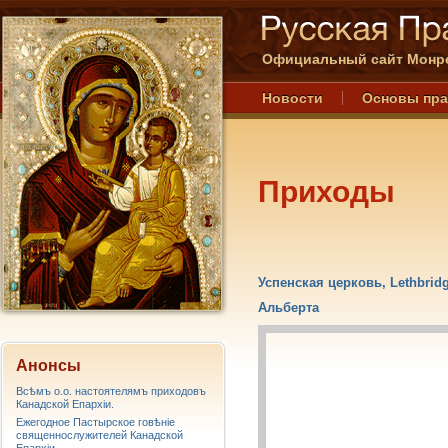
Официальный сайт Монре
Новости
Основы пр
Приходы
Успенская церковь, Lethbrid
Альберта
Анонсы
Всѣмъ о.о. настоятелямъ приходовъ
Канадской Епархiи.
Ежегодное Пастырское говѣніе
священнослужителей Канадской