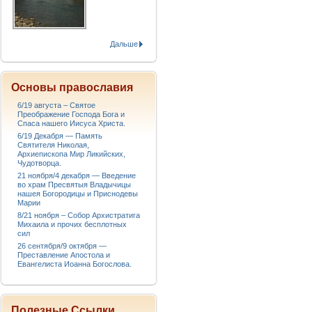
Дальше
Основы православия
6/19 августа – Святое
Преображение Господа Бога и
Спаса нашего Иисуса Христа.
6/19 Декабря — Память
Святителя Николая,
Архиепископа Мир Ликийских,
Чудотворца.
21 ноября/4 декабря — Введение
во храм Пресвятыя Владычицы
нашея Богородицы и Приснодевы
Марии
8/21 ноября – Собор Архистратига
Михаила и прочих бесплотных
сил
26 сентября/9 октября —
Преставление Апостола и
Евангелиста Иоанна Богослова.
Полезные Ссылки