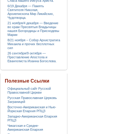
Спаса нашего Иисуса Христа.
6/19 Декабря — Память
Святителя Николая,
Архиепископа Мир Ликийских,
Чудотворца.
21 ноября/4 декабря — Введение
во храм Пресвятыя Владычицы
нашея Богородицы и Приснодевы
Марии
8/21 ноября – Собор Архистратига
Михаила и прочих бесплотных
сил
26 сентября/9 октября —
Преставление Апостола и
Евангелиста Иоанна Богослова.
Полезные Ссылки
Официальный сайт Русской
Православной Церкви
Русская Православная Церковь
Заграницей
Восточно-Американская и Нью-
Йоркская Епархия РПЦЗ
Западно-Американская Епархия
РПЦЗ
Чикагская и Средне-
Американская Епархия