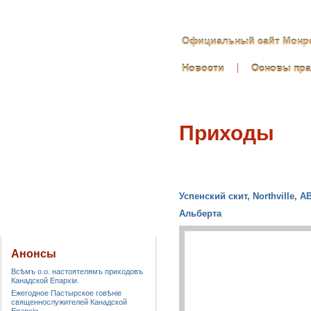
Официальный сайт Монре
Новости
Основы пр
Приходы
Успенский скит, Northville, A
Альберта
Анонсы
Всѣмъ о.о. настоятелямъ приходовъ
Канадской Епархiи.
Ежегодное Пастырское говѣніе
священнослужителей Канадской