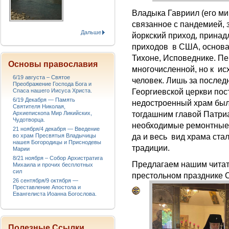
Владыка Гавриил (его мир
связанное с пандемией, 
Дальше
йоркский приход, прина
приходов в США, основан
Тихоне, Исповеднике. П
Основы православия
многочисленной, но к ис
6/19 августа – Святое
человек. Лишь за послед
Преображение Господа Бога и
Спаса нашего Иисуса Христа.
Георгиевской церкви пост
6/19 Декабря — Память
недостроенный храм был
Святителя Николая,
Архиепископа Мир Ликийских,
тогдашним главой Патр
Чудотворца.
необходимые ремонтные 
21 ноября/4 декабря — Введение
во храм Пресвятыя Владычицы
да и весь вид храма ста
нашея Богородицы и Приснодевы
традиции.
Марии
8/21 ноября – Собор Архистратига
Предлагаем нашим чита
Михаила и прочих бесплотных
сил
престольном празднике 
26 сентября/9 октября —
Преставление Апостола и
Евангелиста Иоанна Богослова.
Полезные Ссылки