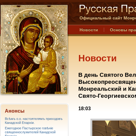
Официальный сайт Монре
Новости
Основы пр
Новости
В день Святого Ве
Высокопреосвящен
Монреальский и Ка
Свято-Георгиевско
18:03
Анонсы
Всѣмъ о.о. настоятелямъ приходовъ
Канадской Епархiи.
Ежегодное Пастырское говѣніе
священнослужителей Канадской