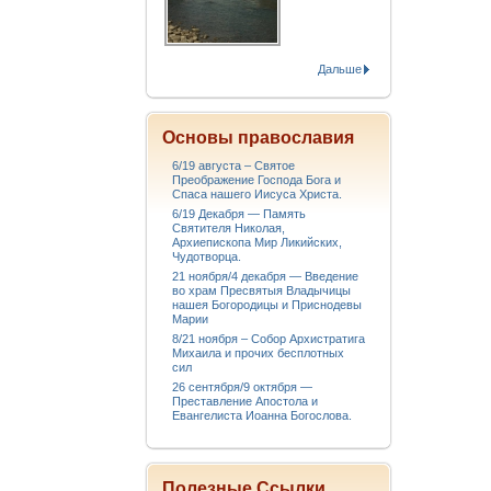
Дальше
Основы православия
6/19 августа – Святое
Преображение Господа Бога и
Спаса нашего Иисуса Христа.
6/19 Декабря — Память
Святителя Николая,
Архиепископа Мир Ликийских,
Чудотворца.
21 ноября/4 декабря — Введение
во храм Пресвятыя Владычицы
нашея Богородицы и Приснодевы
Марии
8/21 ноября – Собор Архистратига
Михаила и прочих бесплотных
сил
26 сентября/9 октября —
Преставление Апостола и
Евангелиста Иоанна Богослова.
Полезные Ссылки