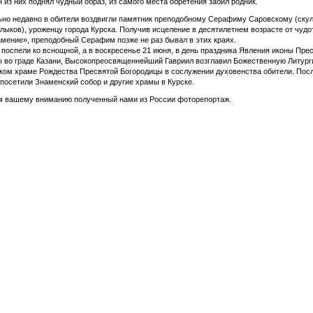
н из них поднял чудный образ, из самого места обретения забил родник.
но недавно в обители воздвигли памятник преподобному Серафиму Саровскому (ску
лыков), уроженцу города Курска. Получив исцеление в десятилетнем возрасте от чуд
мение», преподобный Серафим позже не раз бывал в этих краях.
поспели ко вснощной, а в воскресенье 21 июня, в день праздника Явления иконы Пре
 во граде Казани, Высокопреосвященнейший Гавриил возглавил Божественную Литург
ом храме Рождества Пресвятой Богородицы в сослужении духовенства обители. Пос
посетили Знаменский собор и другие храмы в Курске.
м вашему вниманию полученный нами из России фоторепортаж.