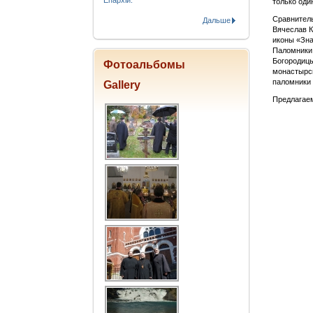
Епархіи.
только оди
Сравнитель
Дальше
Вячеслав К
иконы «Зна
Паломники 
Богородицы
Фотоальбомы
монастырск
паломники 
Gallery
Предлагае