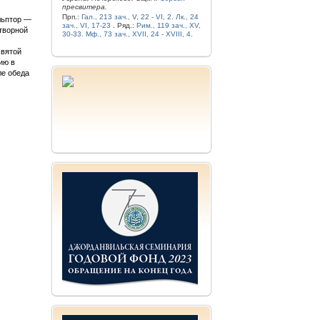
пресвитера.
Прп.:
Гал., 213 зач., V, 22 - VI, 2.
Лк., 24
льптор —
зач., VI, 17-23
. Ряд.:
Рим., 119 зач., XV,
отворной
30-33.
Мф., 73 зач., XVII, 24 - XVIII, 4.
святой
ию в
ле обеда