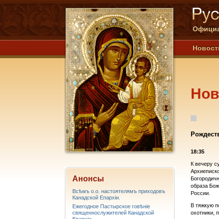
Официа
Новост
Нов
Рождест
18:35
К вечеру 
Архиеписко
Анонсы
Богородичн
образа Бож
Всѣмъ о.о. настоятелямъ приходовъ
России.
Канадской Епархiи.
В тяжкую п
Ежегодное Пастырское говѣніе
священнослужителей Канадской
охотники, 