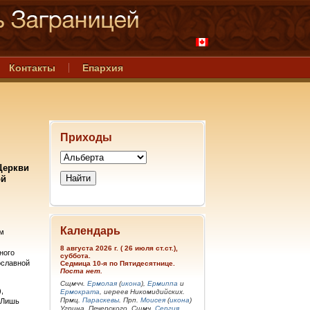
Контакты
Епархия
Приходы
Церкви
ой
Календарь
им
8 августа 2026 г. ( 26 июля ст.ст.),
ного
суббота.
ославной
Седмица 10-я по Пятидесятнице.
Поста нет.
Сщмчч.
Ермолая
(
икона
),
Ермиппа
и
,
Ермократа
, иереев Никомидийских.
Прмц.
Параскевы
. Прп.
Моисея
(
икона
)
. Лишь
Угрина, Печерского. Сщмч.
Сергия