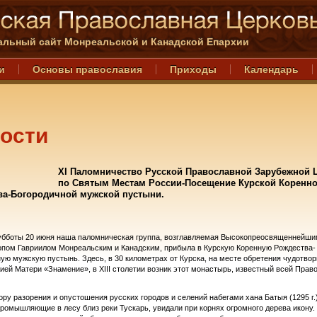
льный сайт Монреальской и Канадской Епархии
и
Основы православия
Приходы
Календарь
ости
XI Паломничество Русской Православной Зарубежной 
по Святым Местам России-Посещение Курской Коренн
ва-Богородичной мужской пустыни.
субботы 20 июня наша паломническая группа, возглавляемая Высокопреосвященнейш
пом Гавриилом Монреальским и Канадским, прибыла в Курскую Коренную Рождества-
ую мужскую пустынь. Здесь, в 30 километрах от Курска, на месте обретения чудотвор
ией Матери «Знамение», в XIII столетии возник этот монастырь, известный всей Прав
ору разорения и опустошения русских городов и селений набегами хана Батыя (1295 г.)
промышляющие в лесу близ реки Тускарь, увидали при корнях огромного дерева икону