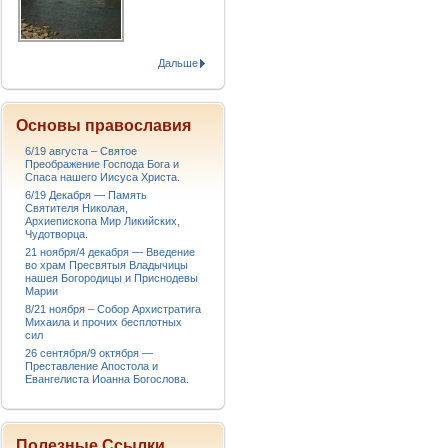
Дальше
Основы православия
6/19 августа – Святое
Преображение Господа Бога и
Спаса нашего Иисуса Христа.
6/19 Декабря — Память
Святителя Николая,
Архиепископа Мир Ликийских,
Чудотворца.
21 ноября/4 декабря — Введение
во храм Пресвятыя Владычицы
нашея Богородицы и Приснодевы
Марии
8/21 ноября – Собор Архистратига
Михаила и прочих бесплотных
сил
26 сентября/9 октября —
Преставление Апостола и
Евангелиста Иоанна Богослова.
Полезные Ссылки