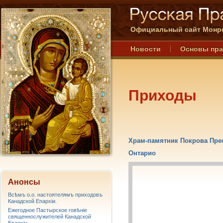
Официальный сайт Монре
Новости
Основы пр
Приходы
Храм-памятник Покрова Прес
Онтарио
Анонсы
Всѣмъ о.о. настоятелямъ приходовъ
Канадской Епархiи.
Ежегодное Пастырское говѣніе
священнослужителей Канадской