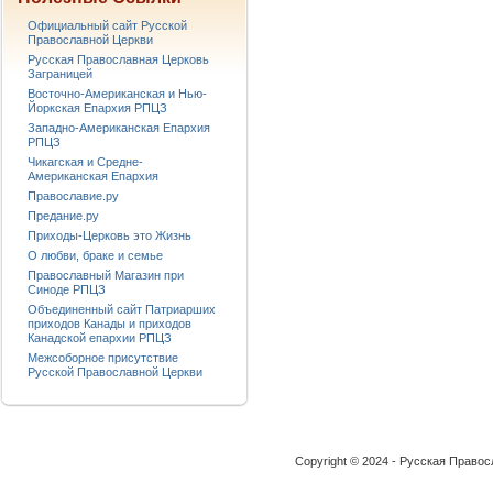
Официальный сайт Русской
Православной Церкви
Русская Православная Церковь
Заграницей
Восточно-Американская и Нью-
Йоркская Епархия РПЦЗ
Западно-Американская Епархия
РПЦЗ
Чикагская и Средне-
Американская Епархия
Православие.ру
Предание.ру
Приходы-Церковь это Жизнь
О любви, браке и семье
Православный Магазин при
Синоде РПЦЗ
Объединенный сайт Патриарших
приходов Канады и приходов
Канадской епархии РПЦЗ
Межсоборное присутствие
Русской Православной Церкви
Copyright © 2024 - Русская Право