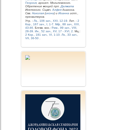
Георгия
, архиеп. Могилевского.
Обретение мощей прп.
Далмата
Исетского. Сщмч.
Алфея
диакона.
Свв.
Николая
(
икона
) и
Иоанна
испп.,
пресвитеров.
Утр. -
Лк., 106 зач., XXI, 12-19.
Лит. -
2
Кор., 167 зач., I, 1-7.
Мф., 88 зач., XXI,
43-46.
Блгвв. кнн.:
Рим., 99 зач., VIII,
28-39.
Ин., 52 зач., XV, 17 - XVI, 2.
Мц.:
2 Кор., 181 зач., VI, 1-10.
Лк., 33 зач.,
VII, 36-50
.