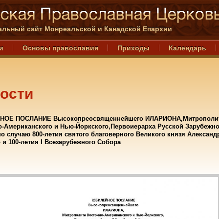
льный сайт Монреальской и Канадской Епархии
и
Основы православия
Приходы
Календарь
ости
ОЕ ПОСЛАНИЕ Высокопреосвященнейшего ИЛАРИОНА,Митрополи
о-Американского и Нью-Йоркского,Первоиерарха Русской Зарубежн
о случаю 800-летия святого благоверного Великого князя Александ
 и 100-летия I Всезарубежного Собора