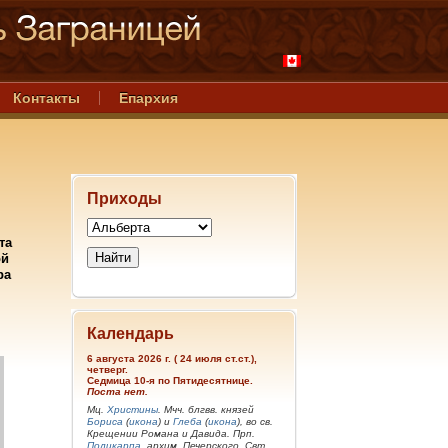
Контакты
Епархия
Приходы
та
ой
ра
Календарь
6 августа 2026 г. ( 24 июля ст.ст.),
четверг.
Седмица 10-я по Пятидесятнице.
Поста нет.
Мц.
Христины
. Мчч. блгвв. князей
Бориса
(
икона
) и
Глеба
(
икона
), во св.
Крещении Романа и Давида. Прп.
Поликарпа
, архим. Печерского. Свт.