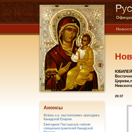
Официа
Новост
Нов
ЮБИЛЕЙН
Восточн
Церкви,п
Невского
20:37
Анонсы
Всѣмъ о.о. настоятелямъ приходовъ
Канадской Епархiи.
Ежегодное Пастырское говѣніе
священнослужителей Канадской