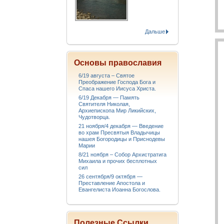
Дальше
Основы православия
6/19 августа – Святое
Преображение Господа Бога и
Спаса нашего Иисуса Христа.
6/19 Декабря — Память
Святителя Николая,
Архиепископа Мир Ликийских,
Чудотворца.
21 ноября/4 декабря — Введение
во храм Пресвятыя Владычицы
нашея Богородицы и Приснодевы
Марии
8/21 ноября – Собор Архистратига
Михаила и прочих бесплотных
сил
26 сентября/9 октября —
Преставление Апостола и
Евангелиста Иоанна Богослова.
Полезные Ссылки