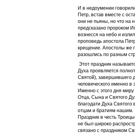
И в недоумении говорили
Петр, встав вместе с ос
они не пьяны, но что на 
предсказано пророком Ио
вознесся на небо и изли
проповедь апостола Петр
крещение. Апостолы же 
разошлись по разным ст
Этот праздник называетс
Духа проявляется полнот
Святой), завершившего 
человеческого именно в э
Именно с этого дня мир
Отца, Сына и Святого Ду
благодати Духа Святого
отцам и братиям нашим.
Праздник в честь Троицы
не был широко распростра
связано с праздником С