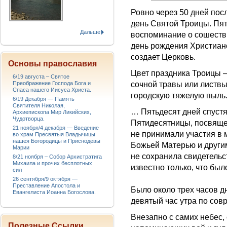
Ровно через 50 дней пос
день Святой Троицы. Пя
Дальше
воспоминание о сошестви
день рождения Христиан
создает Церковь.
Основы православия
Цвет праздника Троицы 
6/19 августа – Святое
сочной травы или листвы,
Преображение Господа Бога и
Спаса нашего Иисуса Христа.
городскую тяжелую пыль
6/19 Декабря — Память
Святителя Николая,
… Пятьдесят дней спустя
Архиепископа Мир Ликийских,
Чудотворца.
Пятидесятницы, посвяще
21 ноября/4 декабря — Введение
не принимали участия в 
во храм Пресвятыя Владычицы
нашея Богородицы и Приснодевы
Божьей Матерью и другим
Марии
не сохранила свидетельст
8/21 ноября – Собор Архистратига
Михаила и прочих бесплотных
известно только, что бы
сил
26 сентября/9 октября —
Преставление Апостола и
Было около трех часов 
Евангелиста Иоанна Богослова.
девятый час утра по сов
Внезапно с самих небес,
Полезные Ссылки