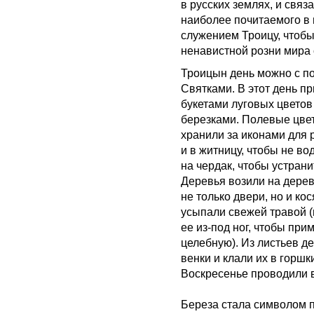
в русских землях, и связ
наиболее почитаемого в 
служением Троицу, чтоб
ненавистной розни мира 
Троицын день можно с п
Святками. В этот день п
букетами луговых цветов
березками. Полевые цве
хранили за иконами для 
и в житницу, чтобы не во
на чердак, чтобы устрани
Деревья возили на дере
не только двери, но и ко
усыпали свежей травой (
ее из-под ног, чтобы прим
целебную). Из листьев д
венки и клали их в горш
Воскресенье проводили в 
Береза стала символом пр