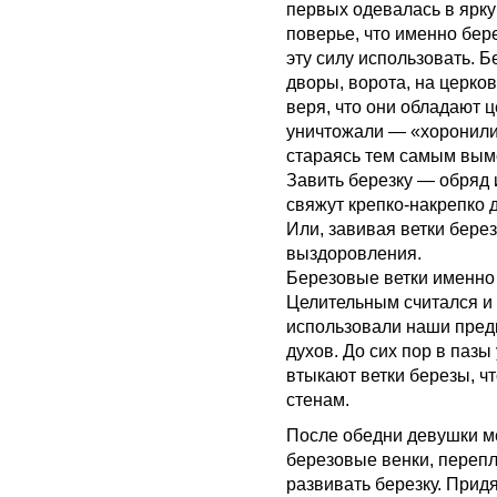
первых одевалась в ярк
поверье, что именно бер
эту силу использовать. 
дворы, ворота, на церко
веря, что они обладают 
уничтожали — «хоронили»
стараясь тем самым вым
Завить березку — обряд 
свяжут крепко-накрепко
Или, завивая ветки бере
выздоровления.
Березовые ветки именно 
Целительным считался и 
использовали наши предк
духов. До сих пор в пазы
втыкают ветки березы, ч
стенам.
После обедни девушки ме
березовые венки, перепл
развивать березку. Придя