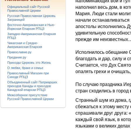
напоминающих вой и гул 
наполнил весь дом, в ко
Официальный сайт Русской
Православной Церкви
Мария. Люди стали моли
Русская Православная Церковь
начали останавливаться 
Заграницей
Восточно-Американская и Нью-
апостолы исполнились Ду
Йоркская Епархия РПЦЗ
удивительную способност
Западно-Американская Епархия
РПЦЗ
прежде им неизвестных
Чикагская и Средне-
Американская Епархия
Исполнилось обещание С
Православие.ру
Предание.ру
благодать и дар, силу и 
Приходы-Церковь это Жизнь
Считается, что Дух Свято
О любви, браке и семье
опалять грехи и очищать,
Православный Магазин при
Синоде РПЦЗ
Объединенный сайт Патриарших
По случаю праздника Иер
приходов Канады и приходов
Канадской епархии РПЦЗ
стран сходились в город в
Межсоборное присутствие
Русской Православной Церкви
Странный шум из дома, г
сбежаться к этому месту
спрашивали друг друга: 
каждый свой язык, в кот
языками о великих делах