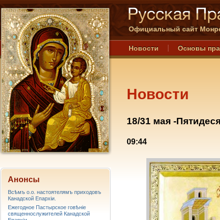
Официальный сайт Монре
Новости
Основы пр
Новости
18/31 мая -Пятидес
09:44
Анонсы
Всѣмъ о.о. настоятелямъ приходовъ
Канадской Епархiи.
Ежегодное Пастырское говѣніе
священнослужителей Канадской