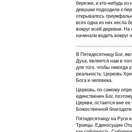
березки, и кто-нибудь из 
девушки подходили к бер
открывалось триумфальн
всех одна из них несла б
вокруг всей деревни. На 
начинали водить вокруг 
……………………………
В Пятидесятницу Бог, яв
Духа, является нам в по
для того, чтобы никогда 
реальность: Церковь Хр
Бога и человека.
Церковь, по самому опре
единственен Бог, поэтом
Церкви, остаются вне ее 
Божественной благодати
Пятидесятницу на Руси 
Троицы. Единосущие Отц
как соборность. Соборно