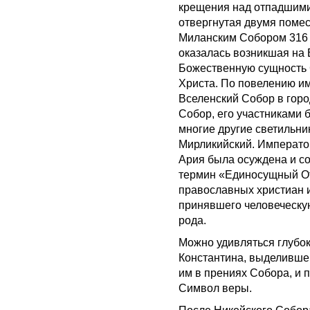
крещения над отпадшими 
отвергнутая двумя поме
Миланским Собором 316 
оказалась возникшая на 
Божественную сущность 
Христа. По повелению им
Вселенский Собор в горо
Собор, его участниками 
многие другие светильни
Мирликийский. Императо
Ария была осуждена и с
термин «Единосущный От
православных христиан и
принявшего человеческую
рода.
Можно удивляться глубок
Константина, выделивш
им в прениях Собора, и 
Символ веры.