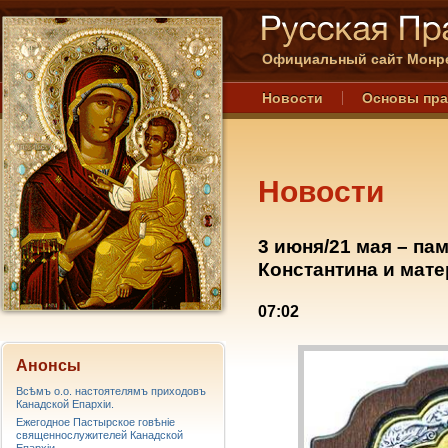
Официальный сайт Монре
Новости
Основы пр
Новости
3 июня/21 мая – п
Константина и мат
07:02
Анонсы
Всѣмъ о.о. настоятелямъ приходовъ
Канадской Епархiи.
Ежегодное Пастырское говѣніе
священнослужителей Канадской