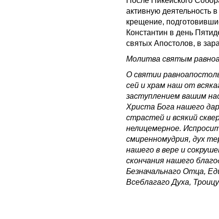
После Никейского Собор
активную деятельность в
крещение, подготовившис
Константин в день Пятид
святых Апостолов, в зар
Молитва святым равно
О святии равноапостоль
сей и храм наш от всяк
заступлением вашим нас
Христа Бога нашего дар
страстей и всякий скве
нелицемерное. Испросит
смиренномудрия, дух те
нашего в вере и сокруше
скончания нашего благо
Безначальнаго Отца, Ед
Всеблагаго Духа, Троицу