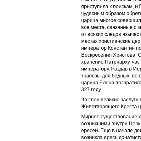
приступила к поискам, 
чудесным образом обрете
царица многое совершила
все места, связанные с 
от всяких следов язычес
местах христианские цер
император Константин по
Воскресения Христова. 
хранение Патриарху, час
императору. Раздав в И
трапезы для бедных, во 
царица Елена возвратила
327 году.
За свои великие заслуги
Животворящего Креста ц
Мирное существование х
возникшими внутри Церк
ересей. Еще в начале де
возникла ересь донатист