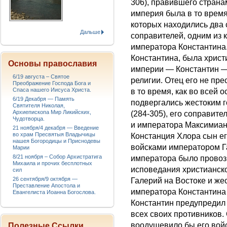
306), правившего страна
империя была в то время
которых находились два
Дальше
соправителей, одним из 
императора Константина
Константина, была христ
Основы православия
империи — Константин —
6/19 августа – Святое
религии. Отец его не пр
Преображение Господа Бога и
Спаса нашего Иисуса Христа.
в то время, как во всей
6/19 Декабря — Память
подвергались жестоким 
Святителя Николая,
Архиепископа Мир Ликийских,
(284-305), его соправит
Чудотворца.
и императора Максимиана
21 ноября/4 декабря — Введение
во храм Пресвятыя Владычицы
Констанция Хлора сын ег
нашея Богородицы и Приснодевы
войсками императором Г
Марии
8/21 ноября – Собор Архистратига
императора было провозг
Михаила и прочих бесплотных
исповедания христианск
сил
26 сентября/9 октября —
Галерий на Востоке и же
Преставление Апостола и
императора Константина 
Евангелиста Иоанна Богослова.
Константин предупредил 
всех своих противников.
воодушевило бы его войс
Полезные Ссылки