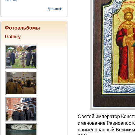
Епархіи.
Дальше
Фотоальбомы
Gallery
Святой император Конста
именование Равноапосто
наименованный Великим,