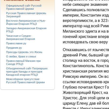
небе сияющее знамение 
Официальный сайт Русской
Православной Церкви
Сделавшись полновластн
Русская Православная Церковь
империи, Константин изд
Заграницей
веротерпимости, а в 323 
Восточно-Американская и Нью-
Йоркская Епархия РПЦЗ
император над всей Рим
Западно-Американская Епархия
Миланского эдикта и на 
РПЦЗ
Чикагская и Средне-
гонений христиане впер
Американская Епархия
исповедовать свою веру 
Православие.ру
Предание.ру
Отказавшись от язычеств
Приходы-Церковь это Жизнь
древний Рим, бывший цен
О любви, браке и семье
столицу на восток, в го
Православный Магазин при
Синоде РПЦЗ
Константинополь. Конста
Объединенный сайт Патриарших
христианская религия м
приходов Канады и приходов
Канадской епархии РПЦЗ
Римскую империю. Он вс
Межсоборное присутствие
ссылки исповедников-хри
Русской Православной Церкви
Глубоко почитая Крест Г
Животворящий Крест, на
Христос. Для этой цели 
царицу Елену, дав ей бо
Вместе с Иерусалимским