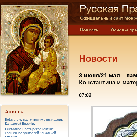
Официальный сайт Монре
Новости
Основы пр
Новости
3 июня/21 мая – п
Константина и мат
07:02
Анонсы
Всѣмъ о.о. настоятелямъ приходовъ
Канадской Епархiи.
Ежегодное Пастырское говѣніе
священнослужителей Канадской