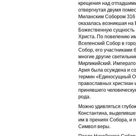
крещения над отпадшими 
отвергнутая двумя поме
Миланским Собором 316 
оказалась возникшая на 
Божественную сущность 
Христа. По повелению им
Вселенский Собор в горо
Собор, его участниками 
многие другие светильни
Мирликийский. Императо
Ария была осуждена и с
термин «Единосущный От
православных христиан и
принявшего человеческую
рода.
Можно удивляться глубок
Константина, выделивш
им в прениях Собора, и 
Символ веры.