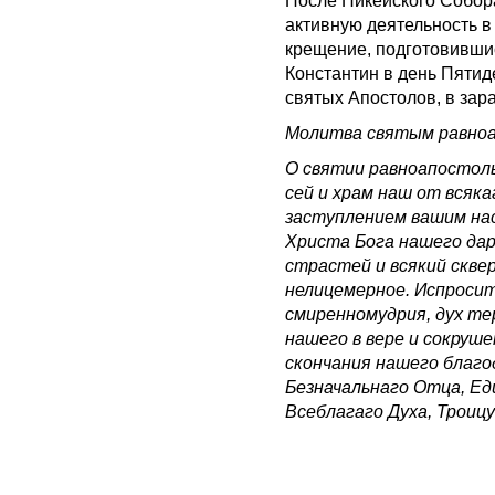
После Никейского Собор
активную деятельность в
крещение, подготовившис
Константин в день Пятид
святых Апостолов, в зар
Молитва святым равно
О святии равноапостоль
сей и храм наш от всяк
заступлением вашим нас
Христа Бога нашего дар
страстей и всякий скве
нелицемерное. Испросит
смиренномудрия, дух те
нашего в вере и сокруше
скончания нашего благо
Безначальнаго Отца, Ед
Всеблагаго Духа, Троицу