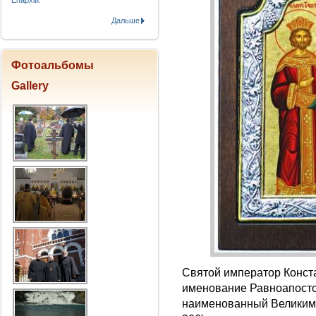
Епархіи.
Дальше
Фотоальбомы
Gallery
Святой император Конста
именование Равноапосто
наименованный Великим,