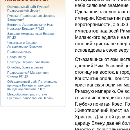
небе сияющее знамение 
Официальный сайт Русской
Православной Церкви
Сделавшись полновластн
Русская Православная Церковь
империи, Константин изд
Заграницей
веротерпимости, а в 323 
Восточно-Американская и Нью-
Йоркская Епархия РПЦЗ
император над всей Рим
Западно-Американская Епархия
Миланского эдикта и на 
РПЦЗ
Чикагская и Средне-
гонений христиане впер
Американская Епархия
исповедовать свою веру 
Православие.ру
Предание.ру
Отказавшись от язычеств
Приходы-Церковь это Жизнь
древний Рим, бывший цен
О любви, браке и семье
столицу на восток, в го
Православный Магазин при
Синоде РПЦЗ
Константинополь. Конста
Объединенный сайт Патриарших
христианская религия м
приходов Канады и приходов
Канадской епархии РПЦЗ
Римскую империю. Он вс
Межсоборное присутствие
ссылки исповедников-хри
Русской Православной Церкви
Глубоко почитая Крест Г
Животворящий Крест, на
Христос. Для этой цели 
царицу Елену, дав ей бо
Вместе с Иерусалимским