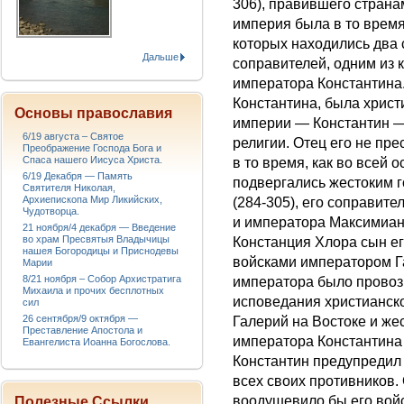
306), правившего страна
империя была в то время
которых находились два
Дальше
соправителей, одним из 
императора Константина
Константина, была христ
Основы православия
империи — Константин —
6/19 августа – Святое
религии. Отец его не пр
Преображение Господа Бога и
Спаса нашего Иисуса Христа.
в то время, как во всей
6/19 Декабря — Память
подвергались жестоким 
Святителя Николая,
Архиепископа Мир Ликийских,
(284-305), его соправит
Чудотворца.
и императора Максимиана
21 ноября/4 декабря — Введение
во храм Пресвятыя Владычицы
Констанция Хлора сын ег
нашея Богородицы и Приснодевы
войсками императором Г
Марии
8/21 ноября – Собор Архистратига
императора было провозг
Михаила и прочих бесплотных
исповедания христианск
сил
26 сентября/9 октября —
Галерий на Востоке и же
Преставление Апостола и
императора Константина 
Евангелиста Иоанна Богослова.
Константин предупредил 
всех своих противников.
воодушевило бы его войс
Полезные Ссылки