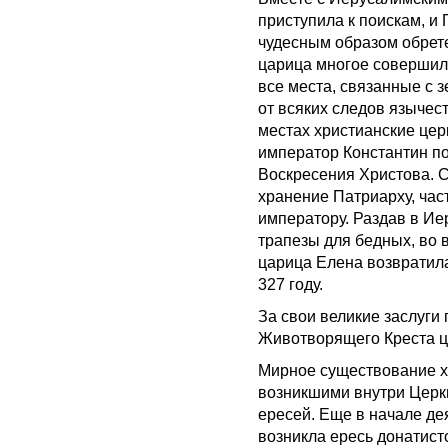
приступила к поискам, 
чудесным образом обрете
царица многое совершила
все места, связанные с 
от всяких следов язычес
местах христианские цер
император Константин по
Воскресения Христова. 
хранение Патриарху, час
императору. Раздав в И
трапезы для бедных, во 
царица Елена возвратила
327 году.
За свои великие заслуги
Животворящего Креста ц
Мирное существование х
возникшими внутри Церк
ересей. Еще в начале де
возникла ересь донатист