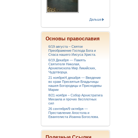
Дальше
Основы православия
6/19 августа – Святое
Преображение Господа Бога и
Спаса нашего Иисуса Христа.
6/19 Декабря — Память
Святителя Николая,
Архиепископа Мир Ликийских,
Чудотворца.
21 ноября/4 декабря — Введение
во храм Пресвятыя Владычицы
нашея Богородицы и Приснодевы
Марии
8/21 ноября – Собор Архистратига
Михаила и прочих бесплотных
сил
26 сентября/9 октября —
Преставление Апостола и
Евангелиста Иоанна Богослова.
Полезные Ссылки