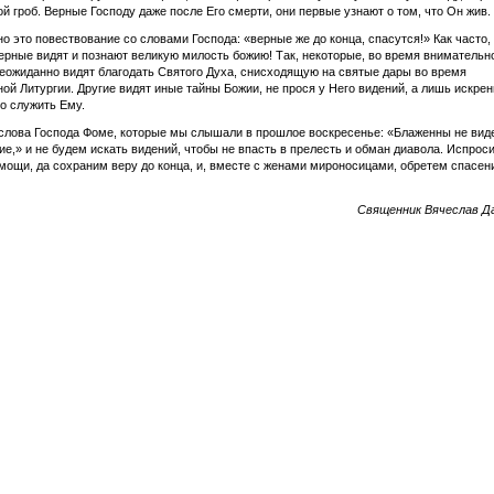
ой гроб. Верные Господу даже после Его смерти, они первые узнают о том, что Он жив.
но это повествование со словами Господа: «верные же до конца, спасутся!» Как часто,
ерные видят и познают великую милость божию! Так, некоторые, во время внимательн
еожиданно видят благодать Святого Духа, снисходящую на святые дары во время
ой Литургии. Другие видят иные тайны Божии, не прося у Него видений, а лишь искрен
о служить Ему.
лова Господа Фоме, которые мы слышали в прошлое воскресенье: «Блаженны не вид
е,» и не будем искать видений, чтобы не впасть в прелесть и обман диавола. Испрос
мощи, да сохраним веру до конца, и, вместе с женами мироносицами, обретем спасен
Священник Вячеслав Д