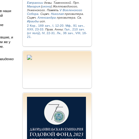
Евпраксии
девы, Тавеннской. Прп.
Макария
(
икона
) Желтоводского,
Унженского. Память
V Вселенского
 в наши
Собора
. Сщмч.
Николая
пресвитера.
ой
Сщмч.
Александра
пресвитера. Св.
Ираиды
исп.
не
2 Кор., 169 зач., I, 12-20.
Мф., 91 зач.,
XXII, 23-33.
Прав. Анны:
Гал., 210 зач.
(от полу́), IV, 22-31.
Лк., 36 зач., VIII, 16-
21.
евшие, и
им же у
ие.
авиденко