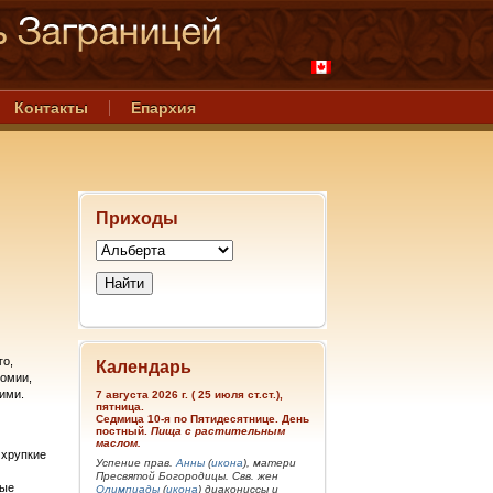
Контакты
Епархия
Приходы
го,
Календарь
ломии,
ими.
7 августа 2026 г. ( 25 июля ст.ст.),
пятница.
Седмица 10-я по Пятидесятнице. День
постный.
Пища с растительным
маслом.
 хрупкие
Успение прав.
Анны
(
икона
), матери
Пресвятой Богородицы. Свв. жен
вые
Олимпиады
(
икона
) диакониссы и