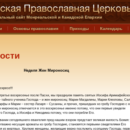
льный сайт Монреальской и Канадской Епархии
и
Основы православия
Приходы
Календарь
ости
Неделя Жен Мироносиц
скресе!!!
 третье воскресенье после Пасхи, мы празднуем память святых Иосифа Аримафейско
 тайного ученика Господа – и жен мироносиц: Марии Магдалины, Марии Клеоповы, Са
рфы и Марии – сестер Лазаря – Сусанны, и прочих, пришедших ко гробу Господню с н
 мироносиц отмечается в это воскресенье именно потому, что они первые увидели
о Господа, а Иосифа и Никодима потому, что они погребли Его.
вании сегодняшнего евангелия пред нашим взором предстает великая милость Божия:
тважно несущие ароматы ко гробу Господню, становятся первыми свидетелями Его
я из мертвых. Хрупкие женщины, желающие верно послужить усопшему Господу, пер