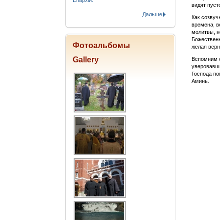
Епархіи.
видят пуст
Дальше
Как созвуч
времена, в
молитвы, н
Божественн
Фотоальбомы
желая верн
Gallery
Вспомним с
уверовавши
Господа по
Аминь.