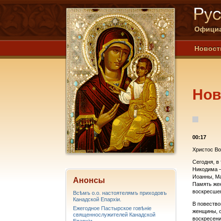
Официа
Новост
Нов
00:17
Христос Во
Сегодня, в
Никодима –
Иоанны, Ма
Анонсы
Память жен
воскресшег
Всѣмъ о.о. настоятелямъ приходовъ
Канадской Епархiи.
В повество
Ежегодное Пастырское говѣніе
женщины, о
священнослужителей Канадской
воскресени