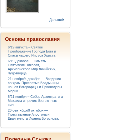
Дальше
Основы православия
6/19 августа – Святое
Преображение Господа Бога и
Спаса нашего Иисуса Христа.
6/19 Декабря — Память
Святителя Николая,
Архиепископа Мир Ликийских,
Чудотворца.
21 ноября/4 декабря — Введение
во храм Пресвятыя Владычицы
нашея Богородицы и Приснодевы
Марии
8/21 ноября – Собор Архистратига
Михаила и прочих бесплотных
сил
26 сентября/9 октября —
Преставление Апостола и
Евангелиста Иоанна Богослова.
Полезные Ссылки