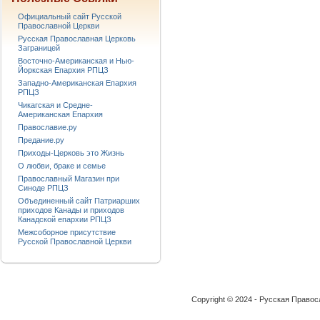
Официальный сайт Русской
Православной Церкви
Русская Православная Церковь
Заграницей
Восточно-Американская и Нью-
Йоркская Епархия РПЦЗ
Западно-Американская Епархия
РПЦЗ
Чикагская и Средне-
Американская Епархия
Православие.ру
Предание.ру
Приходы-Церковь это Жизнь
О любви, браке и семье
Православный Магазин при
Синоде РПЦЗ
Объединенный сайт Патриарших
приходов Канады и приходов
Канадской епархии РПЦЗ
Межсоборное присутствие
Русской Православной Церкви
Copyright © 2024 - Русская Право