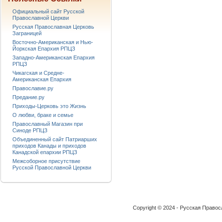
Официальный сайт Русской
Православной Церкви
Русская Православная Церковь
Заграницей
Восточно-Американская и Нью-
Йоркская Епархия РПЦЗ
Западно-Американская Епархия
РПЦЗ
Чикагская и Средне-
Американская Епархия
Православие.ру
Предание.ру
Приходы-Церковь это Жизнь
О любви, браке и семье
Православный Магазин при
Синоде РПЦЗ
Объединенный сайт Патриарших
приходов Канады и приходов
Канадской епархии РПЦЗ
Межсоборное присутствие
Русской Православной Церкви
Copyright © 2024 - Русская Право