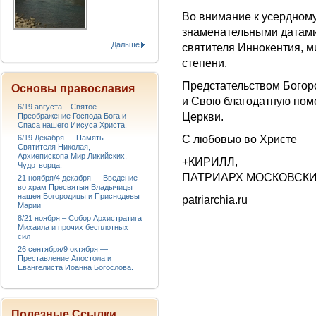
Во внимание к усердном
знаменательными датами
Дальше
святителя Иннокентия, м
степени.
Предстательством Богор
Основы православия
и Свою благодатную пом
6/19 августа – Святое
Церкви.
Преображение Господа Бога и
Спаса нашего Иисуса Христа.
6/19 Декабря — Память
С любовью во Христе
Святителя Николая,
Архиепископа Мир Ликийских,
+КИРИЛЛ,
Чудотворца.
ПАТРИАРХ МОСКОВСКИ
21 ноября/4 декабря — Введение
во храм Пресвятыя Владычицы
нашея Богородицы и Приснодевы
patriarchia.ru
Марии
8/21 ноября – Собор Архистратига
Михаила и прочих бесплотных
сил
26 сентября/9 октября —
Преставление Апостола и
Евангелиста Иоанна Богослова.
Полезные Ссылки