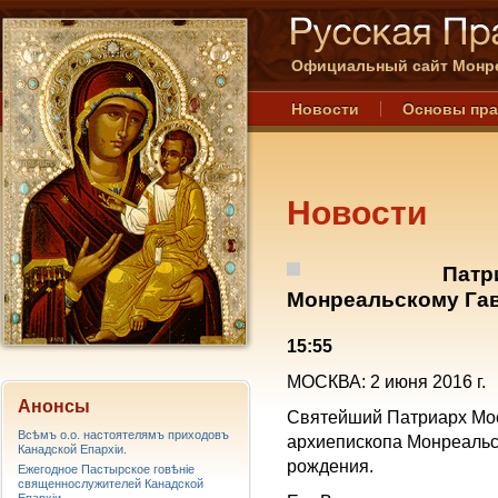
Официальный сайт Монре
Новости
Основы пр
Новости
Патр
Монреальскому Гав
15:55
МОСКВА: 2 июня 2016 г.
Анонсы
Святейший Патриарх Мос
Всѣмъ о.о. настоятелямъ приходовъ
архиепископа Монреальск
Канадской Епархiи.
рождения.
Ежегодное Пастырское говѣніе
священнослужителей Канадской