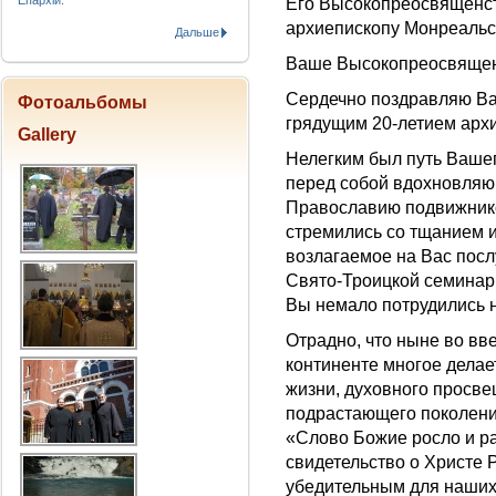
Епархіи.
Его Высокопреосвященс
архиепископу Монреальс
Дальше
Ваше Высокопреосвящен
Сердечно поздравляю Вас
Фотоальбомы
грядущим 20-летием арх
Gallery
Нелегким был путь Вашег
перед собой вдохновляю
Православию подвижнико
стремились со тщанием и
возлагаемое на Вас пос
Свято-Троицкой семинар
Вы немало потрудились н
Отрадно, что ныне во в
континенте многое делае
жизни, духовного просве
подрастающего поколения
«Слово Божие росло и ра
свидетельство о Христе
убедительным для наших