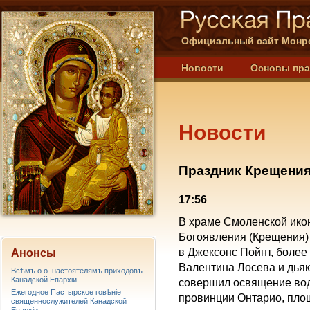
Официальный сайт Монре
Новости
Основы пр
Новости
Праздник Крещения
17:56
В храме Смоленской ико
Богоявления (Крещения) 
в Джексонс Пойнт, более
Анонсы
Валентина Лосева и дьяк
Всѣмъ о.о. настоятелямъ приходовъ
Канадской Епархiи.
совершил освящение вод 
Ежегодное Пастырское говѣніе
провинции Онтарио, пло
священнослужителей Канадской