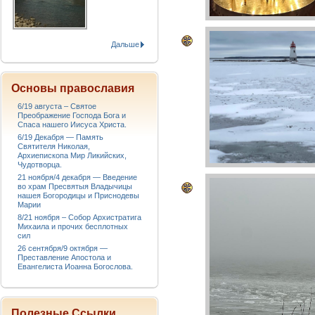
Дальше
Основы православия
6/19 августа – Святое
Преображение Господа Бога и
Спаса нашего Иисуса Христа.
6/19 Декабря — Память
Святителя Николая,
Архиепископа Мир Ликийских,
Чудотворца.
21 ноября/4 декабря — Введение
во храм Пресвятыя Владычицы
нашея Богородицы и Приснодевы
Марии
8/21 ноября – Собор Архистратига
Михаила и прочих бесплотных
сил
26 сентября/9 октября —
Преставление Апостола и
Евангелиста Иоанна Богослова.
Полезные Ссылки