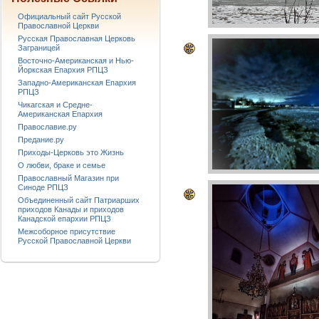
Официальный сайт Русской
Православной Церкви
Русская Православная Церковь
Заграницей
Восточно-Американская и Нью-
Йоркская Епархия РПЦЗ
Западно-Американская Епархия
РПЦЗ
Чикагская и Средне-
Американская Епархия
Православие.ру
Предание.ру
Приходы-Церковь это Жизнь
О любви, браке и семье
Православный Магазин при
Синоде РПЦЗ
Объединенный сайт Патриарших
приходов Канады и приходов
Канадской епархии РПЦЗ
Межсоборное присутствие
Русской Православной Церкви