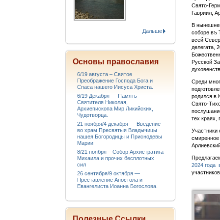
Свято-Гер
Гавриил, А
В нынешнем
Дальше
соборе въ 
всей Север
делегата, 
Божествен
Основы православия
Русской За
духовенств
6/19 августа – Святое
Преображение Господа Бога и
Среди мног
Спаса нашего Иисуса Христа.
подготовл
6/19 Декабря — Память
родился в 
Святителя Николая,
Свято-Тихо
Архиепископа Мир Ликийских,
послушание
Чудотворца.
тех краях,
21 ноября/4 декабря — Введение
во храм Пресвятыя Владычицы
Участники 
нашея Богородицы и Приснодевы
смиренное 
Марии
Арлиевский
8/21 ноября – Собор Архистратига
Предлагае
Михаила и прочих бесплотных
сил
2024 года 
участников
26 сентября/9 октября —
Преставление Апостола и
Евангелиста Иоанна Богослова.
Полезные Ссылки