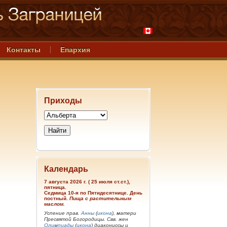
Контакты
Епархия
Приходы
Календарь
7 августа 2026 г. ( 25 июля ст.ст.),
пятница.
Седмица 10-я по Пятидесятнице. День
постный.
Пища с растительным
маслом.
Успение прав.
Анны
(
икона
), матери
Пресвятой Богородицы. Свв. жен
Олимпиады
(
икона
) диакониссы и