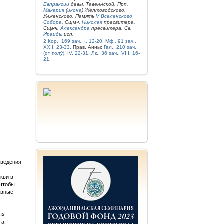
Евпраксии
девы, Тавеннской. Прп.
Макария
(
икона
) Желтоводского,
Унженского. Память
V Вселенского
Собора
. Сщмч.
Николая
пресвитера.
Сщмч.
Александра
пресвитера. Св.
Ираиды
исп.
2 Кор., 169 зач., I, 12-20.
Мф., 91 зач.,
XXII, 23-33.
Прав. Анны:
Гал., 210 зач.
(от полу́), IV, 22-31.
Лк., 36 зач., VIII, 16-
21.
оведения
кви в
 чтобы
авные
ых
та