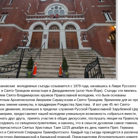
ановские молодежные съезды созываются с 1979 года, начавшись в Лавре Русского
 в Свято-Троицком монастыре в Джорданвилле (штат Нью-Йорк). Съезды эти явились
ием Свято-Владимирских кружков Православной молодежи, что были основаны
ятным Архиепископом Аверкием Сиракузским и Свято-Троицким. Временем для их пр
ны зимние каникулы, в преддверии Рождества Христова. И вот уже 45 лет Свято-
ое движение, возникшее в пределах служения Русской Православной Зарубежной Цер
мерике, предоставляет нашей молодежи уникальную возможность собраться вместе,
нать друг друга, принять участие в общих дискуссиях, послушать лекции на Правосл
седовать со священнослужителями, и наконец, что в смысле духовном самое главное,
 причаститься Святых Христовых Таин 12/25 декабря въ день памяти Прeп. Германа
го и Святителя Спиридона Тримифунтского. Каждый год съезды проводятся в различн
осточно-Американской и Канадской епархий. Председателем Исполнительного комите